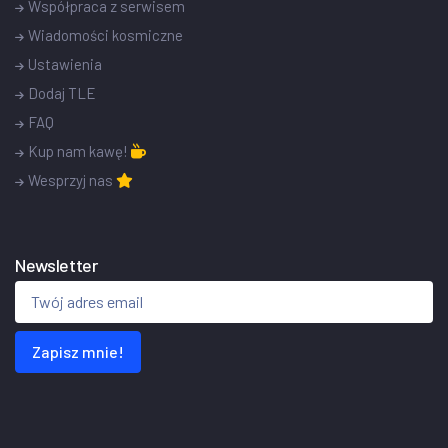
Współpraca z serwisem
Wiadomości kosmiczne
Ustawienia
Dodaj TLE
FAQ
Kup nam kawę!
Wesprzyj nas
Newsletter
Zapisz mnie!