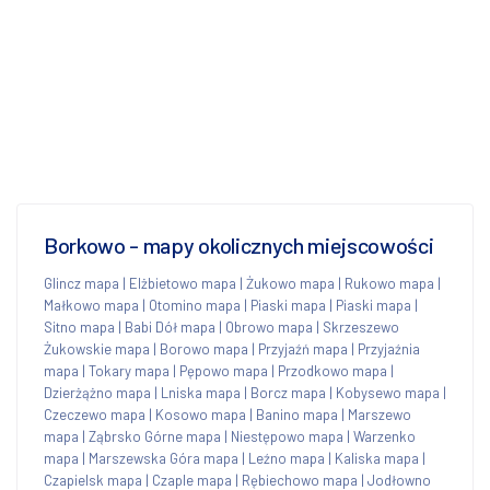
Borkowo - mapy okolicznych miejscowości
Glincz mapa
|
Elżbietowo mapa
|
Żukowo mapa
|
Rukowo mapa
|
Małkowo mapa
|
Otomino mapa
|
Piaski mapa
|
Piaski mapa
|
Sitno mapa
|
Babi Dół mapa
|
Obrowo mapa
|
Skrzeszewo
Żukowskie mapa
|
Borowo mapa
|
Przyjaźń mapa
|
Przyjaźnia
mapa
|
Tokary mapa
|
Pępowo mapa
|
Przodkowo mapa
|
Dzierżążno mapa
|
Lniska mapa
|
Borcz mapa
|
Kobysewo mapa
|
Czeczewo mapa
|
Kosowo mapa
|
Banino mapa
|
Marszewo
mapa
|
Ząbrsko Górne mapa
|
Niestępowo mapa
|
Warzenko
mapa
|
Marszewska Góra mapa
|
Leźno mapa
|
Kaliska mapa
|
Czapielsk mapa
|
Czaple mapa
|
Rębiechowo mapa
|
Jodłowno