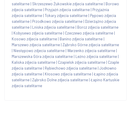
satelitarne
|
Skrzeszewo Żukowskie zdjecia satelitarne
|
Borowo
zdjecia satelitarne
|
Przyjaźń zdjecia satelitarne
|
Przyjaźnia
zdjecia satelitarne
|
Tokary zdjecia satelitarne
|
Pępowo zdjecia
satelitarne
|
Przodkowo zdjecia satelitarne
|
Dzierżążno zdjecia
satelitarne
|
Lniska zdjecia satelitarne
|
Borcz zdjecia satelitarne
|
Kobysewo zdjecia satelitarne
|
Czeczewo zdjecia satelitarne
|
Kosowo zdjecia satelitarne
|
Banino zdjecia satelitarne
|
Marszewo zdjecia satelitarne
|
Ząbrsko Górne zdjecia satelitarne
|
Niestępowo zdjecia satelitarne
|
Warzenko zdjecia satelitarne
|
Marszewska Góra zdjecia satelitarne
|
Leźno zdjecia satelitarne
|
Kaliska zdjecia satelitarne
|
Czapielsk zdjecia satelitarne
|
Czaple
zdjecia satelitarne
|
Rębiechowo zdjecia satelitarne
|
Jodłowno
zdjecia satelitarne
|
Kłosowo zdjecia satelitarne
|
Łapino zdjecia
satelitarne
|
Ząbrsko Dolne zdjecia satelitarne
|
Łapino Kartuskie
zdjecia satelitarne