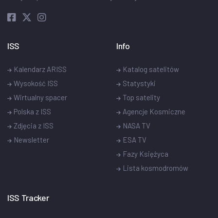
ISS
Info
Kalendarz ARISS
Katalog satelitów
Wysokość ISS
Statystyki
Wirtualny spacer
Top satelity
Polska z ISS
Agencje Kosmiczne
Zdjęcia z ISS
NASA TV
Newsletter
ESA TV
Fazy Księżyca
Lista kosmodromów
ISS Tracker