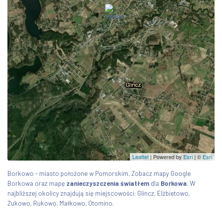
Leaflet
| Powered by
Esri
|
©
Esri
Borkowo - miasto położone w Pomorskim. Zobacz mapy Google
Borkowa oraz mapę
zanieczyszczenia światłem
dla
Borkowa
. W
najbliższej okolicy znajdują się miejscowości: Glincz, Elżbietowo,
Żukowo, Rukowo, Małkowo, Otomino.