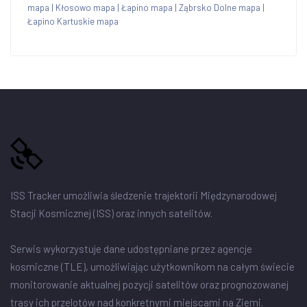
mapa
|
Kłosowo mapa
|
Łapino mapa
|
Ząbrsko Dolne mapa
|
Łapino Kartuskie mapa
ISS Tracker umożliwia śledzenie trajektorii Międzynarodowej
Stacji Kosmicznej (ISS) oraz innych satelitów.
Serwis wykorzystuje dane udostępniane przez agencje
kosmiczne (TLE), umożliwiając użytkownikom na całym świecie
monitorowanie aktualnej pozycji satelitów oraz prognozowanej
trasy ich przelotów nad konkretnymi miejscami na Ziemi.