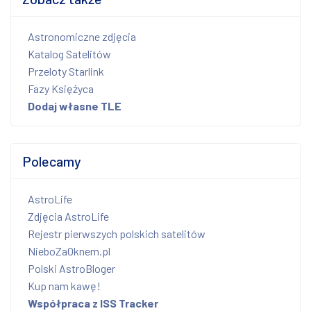
Astronomiczne zdjęcia
Katalog Satelitów
Przeloty Starlink
Fazy Księżyca
Dodaj własne TLE
Polecamy
AstroLife
Zdjęcia AstroLife
Rejestr pierwszych polskich satelitów
NieboZaOknem.pl
Polski AstroBloger
Kup nam kawę!
Współpraca z ISS Tracker