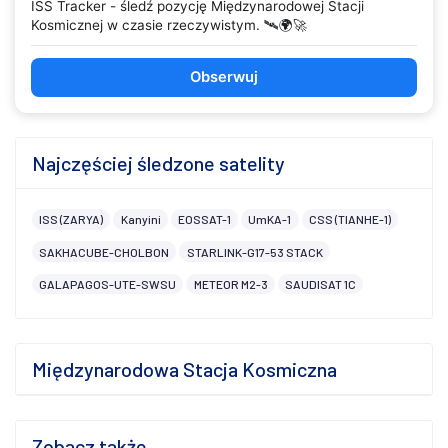
ISS Tracker - śledź pozycję Międzynarodowej Stacji
Kosmicznej w czasie rzeczywistym. 🛰️🌍🚀
Obserwuj
Najczęściej śledzone satelity
ISS (ZARYA)
Kanyini
EOSSAT-1
UmKA-1
CSS (TIANHE-1)
SAKHACUBE-CHOLBON
STARLINK-G17-53 STACK
GALAPAGOS-UTE-SWSU
METEOR M2-3
SAUDISAT 1C
Międzynarodowa Stacja Kosmiczna
Zobacz także