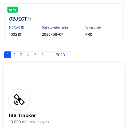
NEW
OBJECT H
NORAD ID
Data wyniesienia
Właściciel
100210
2026-08-04
PRC
1
2
3
4
5
6
...
7020
ISS Tracker
10 000 obserwujących