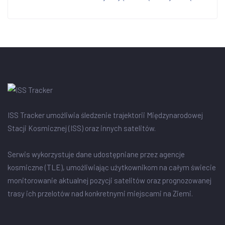
ISS Tracker umożliwia śledzenie trajektorii Międzynarodowej
Stacji Kosmicznej (ISS) oraz innych satelitów.
Serwis wykorzystuje dane udostępniane przez agencje
kosmiczne (TLE), umożliwiając użytkownikom na całym świecie
monitorowanie aktualnej pozycji satelitów oraz prognozowanej
trasy ich przelotów nad konkretnymi miejscami na Ziemi.