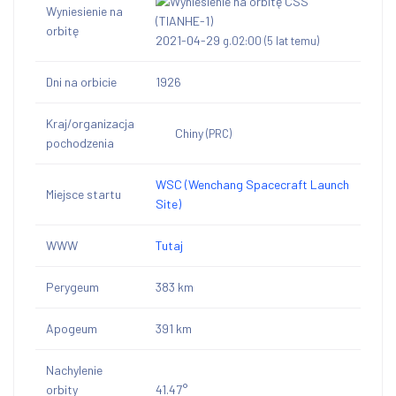
Wyniesienie na
orbitę
2021-04-29
g.02:00
(5 lat temu)
Dni na orbicie
1926
Kraj/organizacja
Chiny
(PRC)
pochodzenia
WSC (Wenchang Spacecraft Launch
Miejsce startu
Site)
WWW
Tutaj
Perygeum
383 km
Apogeum
391 km
Nachylenie
orbity
41.47°