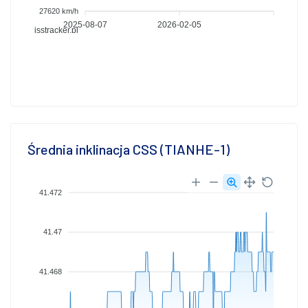
27620 km/h
2025-08-07
2026-02-05
isstracker.pl
Średnia inklinacja CSS (TIANHE-1)
41.472
41.47
41.468