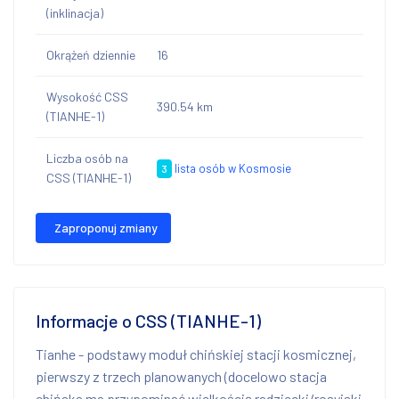
(inklinacja)
Okrążeń dziennie
16
Wysokość CSS
390.54 km
(TIANHE-1)
Liczba osób na
lista osób w Kosmosie
3
CSS (TIANHE-1)
Zaproponuj zmiany
Informacje o CSS (TIANHE-1)
Tianhe - podstawy moduł chińskiej stacji kosmicznej,
pierwszy z trzech planowanych (docelowo stacja
chińska ma przypominać wielkością radziecki/rosyjski