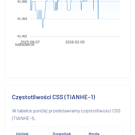
41.466
41.464
41.462
2025-08-07
2026-02-05
isstracker.pl
Częstotliwości CSS (TIANHE-1)
W tabelce poniżej przedstawiamy częstotliwości CSS
(TIANHE-1).
Uplink
Downlink
Mode