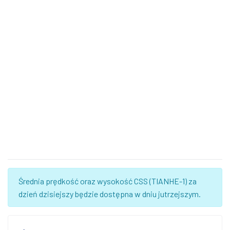
Średnia prędkość oraz wysokość CSS (TIANHE-1) za
dzień dzisiejszy będzie dostępna w dniu jutrzejszym.