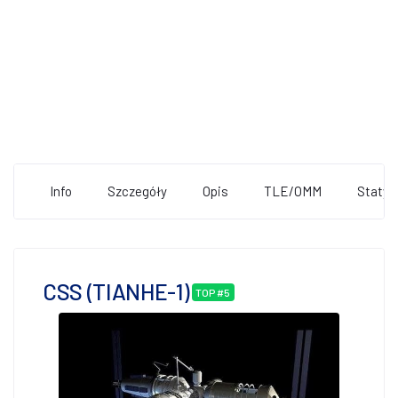
Info
Szczegóły
Opis
TLE/OMM
Statys
CSS (TIANHE-1)
TOP #5