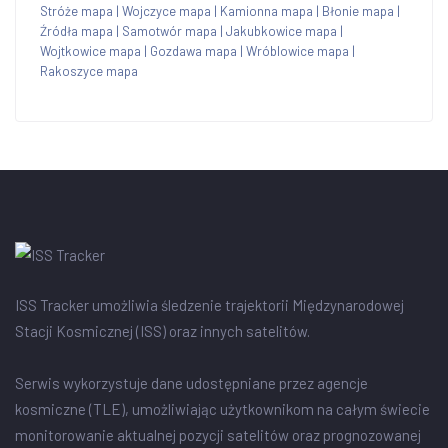
Stróże mapa
|
Wojczyce mapa
|
Kamionna mapa
|
Błonie mapa
|
Źródła mapa
|
Samotwór mapa
|
Jakubkowice mapa
|
Wojtkowice mapa
|
Gozdawa mapa
|
Wróblowice mapa
|
Rakoszyce mapa
ISS Tracker umożliwia śledzenie trajektorii Międzynarodowej
Stacji Kosmicznej (ISS) oraz innych satelitów.
Serwis wykorzystuje dane udostępniane przez agencje
kosmiczne (TLE), umożliwiając użytkownikom na całym świecie
monitorowanie aktualnej pozycji satelitów oraz prognozowanej