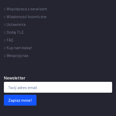
Współpraca z serwisem
Wiadomości kosmiczne
Ustawienia
Dodaj TLE
FAQ
Kup nam kawę!
Wesprzyj nas
Newsletter
Zapisz mnie!