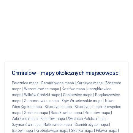
Chmielów - mapy okolicznych miejscowości
Pełcznica mapa
|
Ramułtowice mapa
|
Karczyce mapa
|
Stoszyce
mapa
|
Wszemiłowice mapa
|
Kozłów mapa
|
Jarząbkowice
mapa
|
Wilków Średzki mapa
|
Sobkowice mapa
|
Bogdaszowice
mapa
|
Samsonowice mapa
|
Kąty Wrocławskie mapa
|
Nowa
Wieś Kącka mapa
|
Sikorzyce mapa
|
Sikorzyce mapa
|
Łowęcice
mapa
|
Sośnica mapa
|
Radakowice mapa
|
Romnów mapa
|
Zakrzyce mapa
|
Kilianów mapa
|
Świdnica Polska mapa
|
Szymanów mapa
|
Małkowice mapa
|
Siemidrożyce mapa
|
Gałów mapa
|
Krobielowice mapa
|
Skałka mapa
|
Piława mapa
|