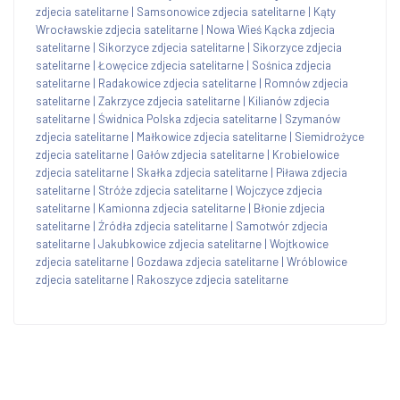
zdjecia satelitarne
|
Samsonowice zdjecia satelitarne
|
Kąty
Wrocławskie zdjecia satelitarne
|
Nowa Wieś Kącka zdjecia
satelitarne
|
Sikorzyce zdjecia satelitarne
|
Sikorzyce zdjecia
satelitarne
|
Łowęcice zdjecia satelitarne
|
Sośnica zdjecia
satelitarne
|
Radakowice zdjecia satelitarne
|
Romnów zdjecia
satelitarne
|
Zakrzyce zdjecia satelitarne
|
Kilianów zdjecia
satelitarne
|
Świdnica Polska zdjecia satelitarne
|
Szymanów
zdjecia satelitarne
|
Małkowice zdjecia satelitarne
|
Siemidrożyce
zdjecia satelitarne
|
Gałów zdjecia satelitarne
|
Krobielowice
zdjecia satelitarne
|
Skałka zdjecia satelitarne
|
Piława zdjecia
satelitarne
|
Stróże zdjecia satelitarne
|
Wojczyce zdjecia
satelitarne
|
Kamionna zdjecia satelitarne
|
Błonie zdjecia
satelitarne
|
Źródła zdjecia satelitarne
|
Samotwór zdjecia
satelitarne
|
Jakubkowice zdjecia satelitarne
|
Wojtkowice
zdjecia satelitarne
|
Gozdawa zdjecia satelitarne
|
Wróblowice
zdjecia satelitarne
|
Rakoszyce zdjecia satelitarne