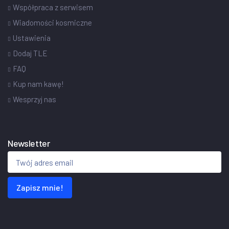
Współpraca z serwisem
Wiadomości kosmiczne
Ustawienia
Dodaj TLE
FAQ
Kup nam kawę!
Wesprzyj nas
Newsletter
Zapisz mnie!