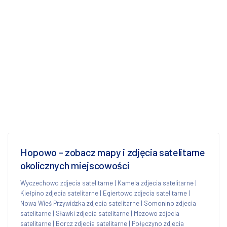
Hopowo - zobacz mapy i zdjęcia satelitarne
okolicznych miejscowości
Wyczechowo zdjecia satelitarne
|
Kamela zdjecia satelitarne
|
Kiełpino zdjecia satelitarne
|
Egiertowo zdjecia satelitarne
|
Nowa Wieś Przywidzka zdjecia satelitarne
|
Somonino zdjecia
satelitarne
|
Sławki zdjecia satelitarne
|
Mezowo zdjecia
satelitarne
|
Borcz zdjecia satelitarne
|
Połęczyno zdjecia