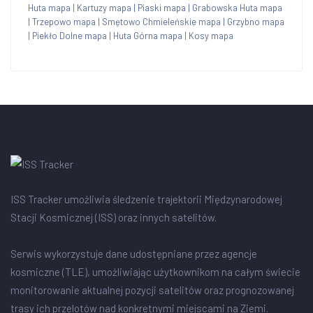
Huta mapa
|
Kartuzy mapa
|
Piaski mapa
|
Grabowska Huta mapa
|
Trzepowo mapa
|
Smętowo Chmieleńskie mapa
|
Grzybno mapa
|
Piekło Dolne mapa
|
Huta Górna mapa
|
Kosy mapa
ISS Tracker umożliwia śledzenie trajektorii Międzynarodowej
Stacji Kosmicznej (ISS) oraz innych satelitów.
Serwis wykorzystuje dane udostępniane przez agencje
kosmiczne (TLE), umożliwiając użytkownikom na całym świecie
monitorowanie aktualnej pozycji satelitów oraz prognozowanej
trasy ich przelotów nad konkretnymi miejscami na Ziemi.