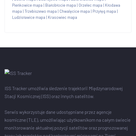
Pieńkowice mapa
|
Białobłocie mapa
|
Orzelec mapa
|
Kłodawa
mapa
|
Trzebiszewo mapa
|
Chwalęcice mapa
|
Przyłęg mapa
|
Ludzisławice mapa
|
Krasowiec mapa
ISS Tracker umożliwia śledzenie trajektorii Międzynarodowej
Stacji Kosmicznej (ISS) oraz innych satelitów.
Serwis wykorzystuje dane udostępniane przez agencje
kosmiczne (TLE), umożliwiając użytkownikom na całym świecie
monitorowanie aktualnej pozycji satelitów oraz prognozowanej
trasy ich przelotów nad konkretnymi miejscami na Ziemi.