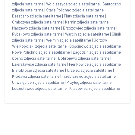
zdjecia satelitarne
|
Wojcieszyce zdjecia satelitarne
|
Santoczno
zdjecia satelitarne
|
Stare Polichno zdjecia satelitarne
|
Deszczno zdjecia satelitarne
|
Pluty zdjecia satelitarne
|
Grabczyna zdjecia satelitarne
|
Karnin zdjecia satelitarne
|
Maszewo zdjecia satelitarne
|
Brzozowiec zdjecia satelitarne
|
Rybakowo zdjecia satelitarne
|
Warcin zdjecia satelitarne
|
Glinik
zdjecia satelitarne
|
Wełmin zdjecia satelitarne
|
Gorzów
Wielkopolski zdjecia satelitarne
|
Gościnowo zdjecia satelitarne
|
Nowe Polichno zdjecia satelitarne
|
Łagodzin zdjecia satelitarne
|
Łośno zdjecia satelitarne
|
Dobrojewo zdjecia satelitarne
|
Dziersławice zdjecia satelitarne
|
Pieńkowice zdjecia satelitarne
|
Białobłocie zdjecia satelitarne
|
Orzelec zdjecia satelitarne
|
Kłodawa zdjecia satelitarne
|
Trzebiszewo zdjecia satelitarne
|
Chwalęcice zdjecia satelitarne
|
Przyłęg zdjecia satelitarne
|
Ludzisławice zdjecia satelitarne
|
Krasowiec zdjecia satelitarne