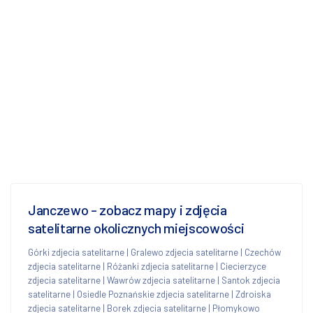
Janczewo - zobacz mapy i zdjęcia
satelitarne okolicznych miejscowości
Górki zdjecia satelitarne
|
Gralewo zdjecia satelitarne
|
Czechów
zdjecia satelitarne
|
Różanki zdjecia satelitarne
|
Ciecierzyce
zdjecia satelitarne
|
Wawrów zdjecia satelitarne
|
Santok zdjecia
satelitarne
|
Osiedle Poznańskie zdjecia satelitarne
|
Zdroiska
zdjecia satelitarne
|
Borek zdjecia satelitarne
|
Płomykowo