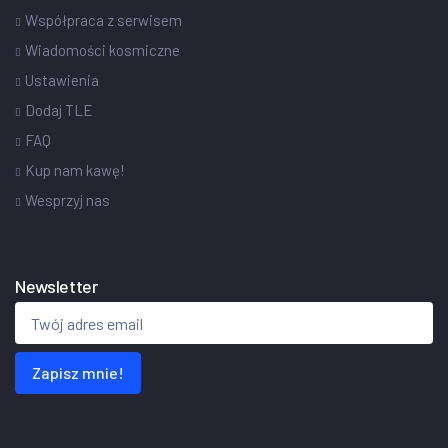
Współpraca z serwisem
Wiadomości kosmiczne
Ustawienia
Dodaj TLE
FAQ
Kup nam kawę!
Wesprzyj nas
Newsletter
Zapisz mnie!