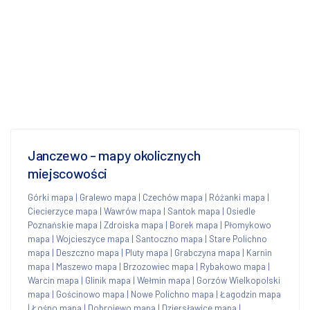
Janczewo - mapy okolicznych
miejscowości
Górki mapa
|
Gralewo mapa
|
Czechów mapa
|
Różanki mapa
|
Ciecierzyce mapa
|
Wawrów mapa
|
Santok mapa
|
Osiedle
Poznańskie mapa
|
Zdroiska mapa
|
Borek mapa
|
Płomykowo
mapa
|
Wojcieszyce mapa
|
Santoczno mapa
|
Stare Polichno
mapa
|
Deszczno mapa
|
Pluty mapa
|
Grabczyna mapa
|
Karnin
mapa
|
Maszewo mapa
|
Brzozowiec mapa
|
Rybakowo mapa
|
Warcin mapa
|
Glinik mapa
|
Wełmin mapa
|
Gorzów Wielkopolski
mapa
|
Gościnowo mapa
|
Nowe Polichno mapa
|
Łagodzin mapa
|
Łośno mapa
|
Dobrojewo mapa
|
Dziersławice mapa
|