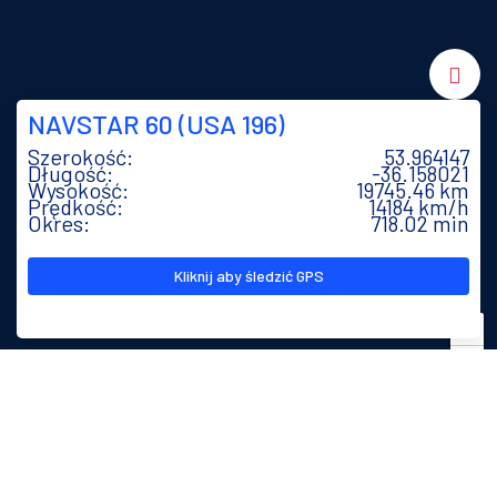
NAVSTAR 60 (USA 196)
Szerokość:
53.963274
Długość:
-36.147592
Wysokość:
19745.47 km
Prędkość:
14184 km/h
Okres:
718.02 min
Kliknij aby śledzić GPS
+
−
Leaflet
| Powered by
Esri
|
Esri