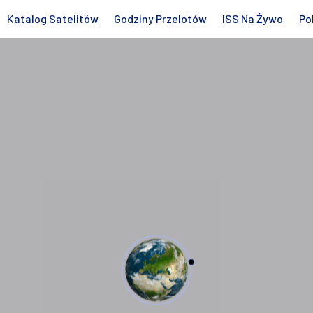
Katalog Satelitów
Godziny Przelotów
ISS Na Żywo
Po