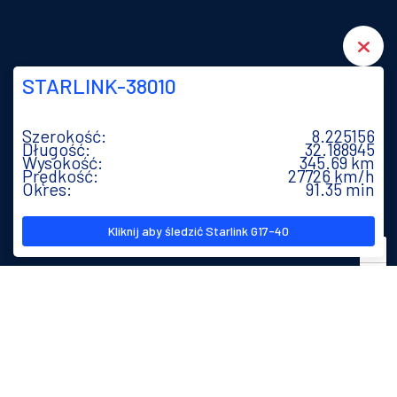
STARLINK-38010
Szerokość:
8.159661
Długość:
32.176282
Wysokość:
345.7 km
Prędkość:
27726 km/h
Okres:
91.35 min
Kliknij aby śledzić Starlink G17-40
+
−
Leaflet
| Powered by
Esri
|
Esri