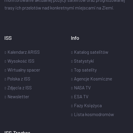
monitorowanie aktualnej pozycji satelitów oraz prognozowanej
trasy ich przelotów nad konkretnymi miejscami na Ziemi.
ISS
Info
Kalendarz ARISS
Katalog satelitów
Wysokość ISS
Statystyki
Wirtualny spacer
Top satelity
Polska z ISS
Agencje Kosmiczne
Zdjęcia z ISS
NASA TV
Newsletter
ESA TV
Fazy Księżyca
Lista kosmodromów
ISS Tracker