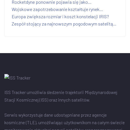
Rocketdyne ponownie pojawia się jako...
Wojskowe zapotrzebowanie kształtuje rynek...
Europa zwiększa rozmiar i koszt konstelacji IRIS?
Zespół stojący za najnowszym pogodowym satelitą...
ISS Tracker umożliwia śledzenie trajektorii Międzynarodowej
Stacji Kosmicznej (ISS) oraz innych satelitów.
Serwis wykorzystuje dane udostępniane przez agencje
kosmiczne (TLE), umożliwiając użytkownikom na całym świecie