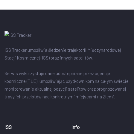
ISS Tracker umożliwia śledzenie trajektorii Międzynarodowej
Stacji Kosmicznej (ISS) oraz innych satelitów.
Serwis wykorzystuje dane udostępniane przez agencje
kosmiczne (TLE), umożliwiając użytkownikom na całym świecie
monitorowanie aktualnej pozycji satelitów oraz prognozowanej
trasy ich przelotów nad konkretnymi miejscami na Ziemi.
ISS
Info