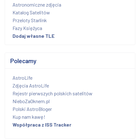
Astronomiczne zdjęcia
Katalog Satelitów
Przeloty Starlink
Fazy Księżyca
Dodaj własne TLE
Polecamy
AstroLife
Zdjęcia AstroLife
Rejestr pierwszych polskich satelitów
NieboZaOknem.pl
Polski AstroBloger
Kup nam kawę!
Współpraca z ISS Tracker