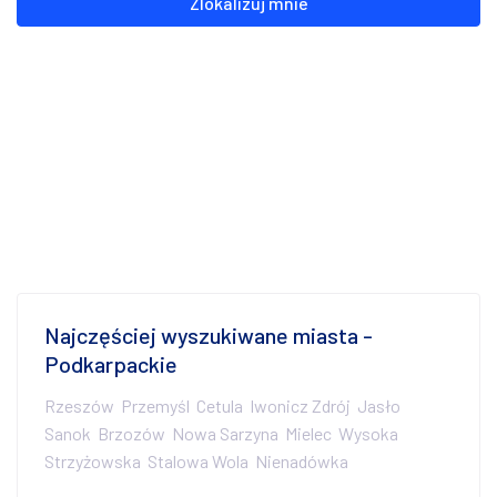
Zlokalizuj mnie
Najczęściej wyszukiwane miasta -
Podkarpackie
Rzeszów
Przemyśl
Cetula
Iwonicz Zdrój
Jasło
Sanok
Brzozów
Nowa Sarzyna
Mielec
Wysoka
Strzyżowska
Stalowa Wola
Nienadówka