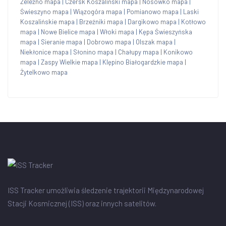
Żeleźno mapa
|
Czersk Koszaliński mapa
|
Nosówko mapa
|
Świeszyno mapa
|
Wiązogóra mapa
|
Pomianowo mapa
|
Laski
Koszalińskie mapa
|
Brzeźniki mapa
|
Dargikowo mapa
|
Kotłowo
mapa
|
Nowe Bielice mapa
|
Włoki mapa
|
Kępa Świeszyńska
mapa
|
Sieranie mapa
|
Dobrowo mapa
|
Olszak mapa
|
Niekłonice mapa
|
Słonino mapa
|
Chałupy mapa
|
Konikowo
mapa
|
Zaspy Wielkie mapa
|
Klępino Białogardzkie mapa
|
Żytelkowo mapa
ISS Tracker umożliwia śledzenie trajektorii Międzynarodowej
Stacji Kosmicznej (ISS) oraz innych satelitów.