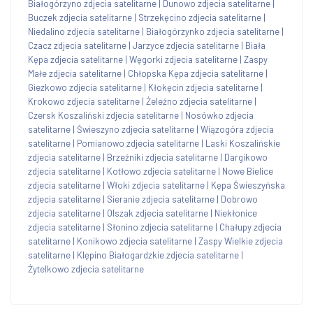
Białogórzyno zdjecia satelitarne
|
Dunowo zdjecia satelitarne
|
Buczek zdjecia satelitarne
|
Strzekęcino zdjecia satelitarne
|
Niedalino zdjecia satelitarne
|
Białogórzynko zdjecia satelitarne
|
Czacz zdjecia satelitarne
|
Jarzyce zdjecia satelitarne
|
Biała
Kępa zdjecia satelitarne
|
Węgorki zdjecia satelitarne
|
Zaspy
Małe zdjecia satelitarne
|
Chłopska Kępa zdjecia satelitarne
|
Giezkowo zdjecia satelitarne
|
Kłokęcin zdjecia satelitarne
|
Krokowo zdjecia satelitarne
|
Żeleźno zdjecia satelitarne
|
Czersk Koszaliński zdjecia satelitarne
|
Nosówko zdjecia
satelitarne
|
Świeszyno zdjecia satelitarne
|
Wiązogóra zdjecia
satelitarne
|
Pomianowo zdjecia satelitarne
|
Laski Koszalińskie
zdjecia satelitarne
|
Brzeźniki zdjecia satelitarne
|
Dargikowo
zdjecia satelitarne
|
Kotłowo zdjecia satelitarne
|
Nowe Bielice
zdjecia satelitarne
|
Włoki zdjecia satelitarne
|
Kępa Świeszyńska
zdjecia satelitarne
|
Sieranie zdjecia satelitarne
|
Dobrowo
zdjecia satelitarne
|
Olszak zdjecia satelitarne
|
Niekłonice
zdjecia satelitarne
|
Słonino zdjecia satelitarne
|
Chałupy zdjecia
satelitarne
|
Konikowo zdjecia satelitarne
|
Zaspy Wielkie zdjecia
satelitarne
|
Klępino Białogardzkie zdjecia satelitarne
|
Żytelkowo zdjecia satelitarne