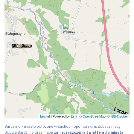
Leaflet
| Powered by
Esri
|
©
OpenStreetMap
, ©
ISS Tracker
Bardzlino - miasto położone w Zachodniopomorskim. Zobacz mapy
Google Bardzlino oraz mapę
zanieczyszczenia światłem
dla
miasta