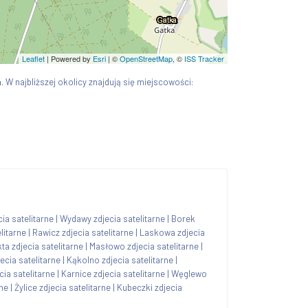
Leaflet
| Powered by
Esri
|
©
OpenStreetMap
, ©
ISS Tracker
a
. W najbliższej okolicy znajdują się miejscowości:
ia satelitarne
|
Wydawy zdjecia satelitarne
|
Borek
litarne
|
Rawicz zdjecia satelitarne
|
Laskowa zdjecia
ta zdjecia satelitarne
|
Masłowo zdjecia satelitarne
|
ecia satelitarne
|
Kąkolno zdjecia satelitarne
|
cia satelitarne
|
Karnice zdjecia satelitarne
|
Węglewo
rne
|
Żylice zdjecia satelitarne
|
Kubeczki zdjecia