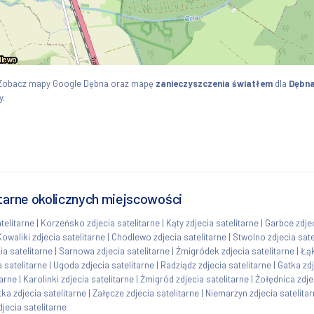
. Zobacz mapy Google Dębna oraz mapę
zanieczyszczenia światłem
dla
Dębn
y.
itarne okolicznych miejscowości
telitarne
|
Korzeńsko zdjecia satelitarne
|
Kąty zdjecia satelitarne
|
Garbce zdjec
Kowaliki zdjecia satelitarne
|
Chodlewo zdjecia satelitarne
|
Stwolno zdjecia sate
a satelitarne
|
Sarnowa zdjecia satelitarne
|
Żmigródek zdjecia satelitarne
|
Łąk
a satelitarne
|
Ugoda zdjecia satelitarne
|
Radziądz zdjecia satelitarne
|
Gatka zdj
tarne
|
Karolinki zdjecia satelitarne
|
Żmigród zdjecia satelitarne
|
Żołędnica zdje
tka zdjecia satelitarne
|
Załęcze zdjecia satelitarne
|
Niemarzyn zdjecia satelita
djecia satelitarne