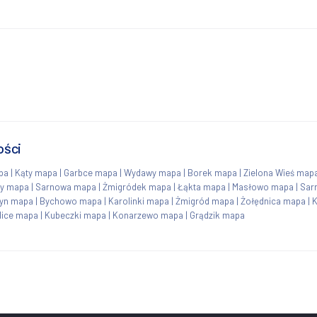
ości
pa
|
Kąty mapa
|
Garbce mapa
|
Wydawy mapa
|
Borek mapa
|
Zielona Wieś map
y mapa
|
Sarnowa mapa
|
Żmigródek mapa
|
Łąkta mapa
|
Masłowo mapa
|
Sar
yn mapa
|
Bychowo mapa
|
Karolinki mapa
|
Żmigród mapa
|
Żołędnica mapa
|
K
lice mapa
|
Kubeczki mapa
|
Konarzewo mapa
|
Grądzik mapa