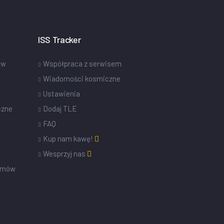
ISS Tracker
ów
Współpraca z serwisem
Wiadomości kosmiczne
Ustawienia
czne
Dodaj TLE
FAQ
Kup nam kawę!
Wesprzyj nas
omów