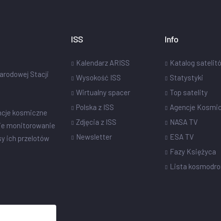
ISS
Info
Kalendarz ARISS
Katalog satelit
narodowej Stacji
Wysokość ISS
Statystyki
Wirtualny spacer
Top satelity
Polska z ISS
Agencje Kosmi
ncje kosmiczne
Zdjęcia z ISS
NASA TV
ie monitorowanie
Newsletter
ESA TV
sy ich przelotów
Fazy Księżyca
Lista kosmodr