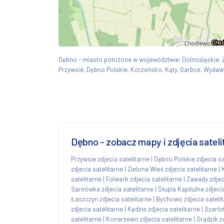
Dębno - miasto położone w województwie: Dolnośląskie
Przywsie, Dębno Polskie, Korzeńsko, Kąty, Garbce, Wydaw
Dębno - zobacz mapy i zdjęcia satel
Przywsie zdjecia satelitarne
|
Dębno Polskie zdjecia sa
zdjecia satelitarne
|
Zielona Wieś zdjecia satelitarne
|
satelitarne
|
Folwark zdjecia satelitarne
|
Zawady zdjeci
Sarnówka zdjecia satelitarne
|
Słupia Kapitulna zdjeci
Łaszczyn zdjecia satelitarne
|
Bychowo zdjecia sateli
zdjecia satelitarne
|
Kędzie zdjecia satelitarne
|
Szarlo
satelitarne
|
Konarzewo zdjecia satelitarne
|
Grądzik z