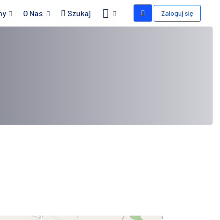
my
O Nas
Szukaj
Zaloguj się