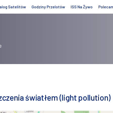
alog Satelitów
Godziny Przelotów
ISS Na Żywo
Poleca
e
zenia światłem (light pollution)