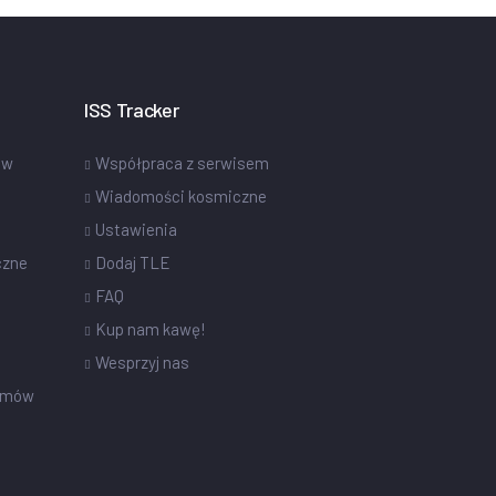
ISS Tracker
ów
Współpraca z serwisem
Wiadomości kosmiczne
Ustawienia
czne
Dodaj TLE
FAQ
Kup nam kawę!
Wesprzyj nas
omów