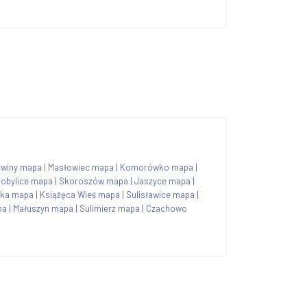
źwiny mapa
|
Masłowiec mapa
|
Komorówko mapa
|
obylice mapa
|
Skoroszów mapa
|
Jaszyce mapa
|
lka mapa
|
Książęca Wieś mapa
|
Sulisławice mapa
|
pa
|
Małuszyn mapa
|
Sulimierz mapa
|
Czachowo