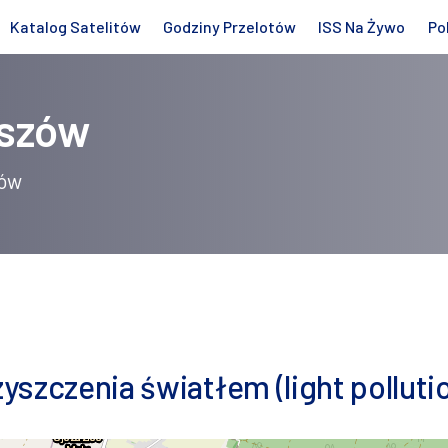
Katalog Satelitów
Godziny Przelotów
ISS Na Żywo
Po
iszów
zów
szczenia światłem (light polluti