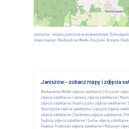
Janiszów - miasto położone w województwie: Dolnośląs
miejscowości: Biedaszków Wielki, Koczurki, Brzezie, Bieda
Janiszów - zobacz mapy i zdjęcia sa
Biedaszków Wielki zdjecia satelitarne
|
Koczurki zdjec
zdjecia satelitarne
|
Jaźwiny zdjecia satelitarne
|
Masło
zdjecia satelitarne
|
Kuźniczysko zdjecia satelitarne
|
Skoroszów zdjecia satelitarne
|
Jaszyce zdjecia satel
zdjecia satelitarne
|
Cerekwica zdjecia satelitarne
|
Pst
Sędzice zdjecia satelitarne
|
Sułów zdjecia satelitarne
Pawłów Trzebnicki zdjecia satelitarne
|
Małuszyn zdjec