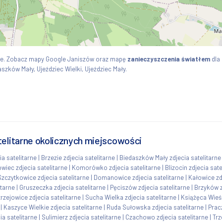
kie. Zobacz mapy Google Janiszów oraz mapę
zanieczyszczenia światłem
dla
szków Mały, Ujeździec Wielki, Ujeździec Mały.
telitarne okolicznych miejscowości
ia satelitarne
|
Brzezie zdjecia satelitarne
|
Biedaszków Mały zdjecia satelitarne
wiec zdjecia satelitarne
|
Komorówko zdjecia satelitarne
|
Blizocin zdjecia sate
Szczytkowice zdjecia satelitarne
|
Domanowice zdjecia satelitarne
|
Kałowice zd
itarne
|
Gruszeczka zdjecia satelitarne
|
Pęciszów zdjecia satelitarne
|
Brzyków z
rzejowice zdjecia satelitarne
|
Sucha Wielka zdjecia satelitarne
|
Książęca Wieś 
|
Kaszyce Wielkie zdjecia satelitarne
|
Ruda Sułowska zdjecia satelitarne
|
Prac
ia satelitarne
|
Sulimierz zdjecia satelitarne
|
Czachowo zdjecia satelitarne
|
Trz