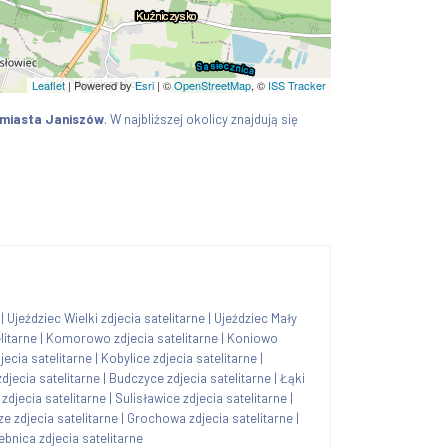
Leaflet
| Powered by
Esri
|
©
OpenStreetMap
, ©
ISS Tracker
miasta Janiszów
. W najbliższej okolicy znajdują się
|
Ujeździec Wielki zdjecia satelitarne
|
Ujeździec Mały
litarne
|
Komorowo zdjecia satelitarne
|
Koniowo
jecia satelitarne
|
Kobylice zdjecia satelitarne
|
djecia satelitarne
|
Budczyce zdjecia satelitarne
|
Łąki
zdjecia satelitarne
|
Sulisławice zdjecia satelitarne
|
ze zdjecia satelitarne
|
Grochowa zdjecia satelitarne
|
ebnica zdjecia satelitarne