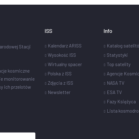
ISS
Info
Kalendarz ARISS
Katalog satelit
narodowej Stacji
Wysokość ISS
Statystyki
Wirtualny spacer
Top satelity
ncje kosmiczne
Polska z ISS
Agencje Kosmi
ie monitorowanie
Zdjęcia z ISS
NASA TV
sy ich przelotów
Newsletter
ESA TV
Fazy Księżyca
Lista kosmodr