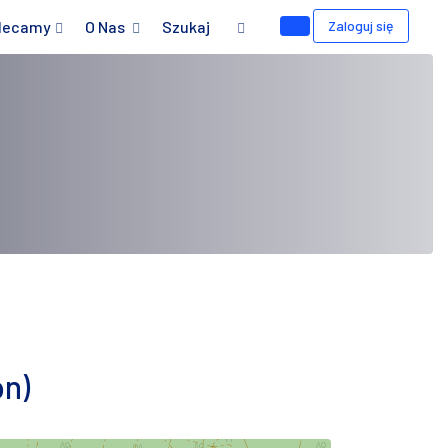
lecamy
O Nas
Szukaj
Zaloguj się
on)