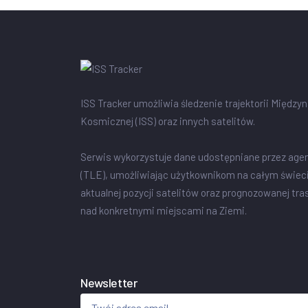
ISS Tracker umożliwia śledzenie trajektorii Między
Kosmicznej (ISS) oraz innych satelitów.
Serwis wykorzystuje dane udostępniane przez age
(TLE), umożliwiając użytkownikom na całym świec
aktualnej pozycji satelitów oraz prognozowanej tra
nad konkretnymi miejscami na Ziemi.
Newsletter