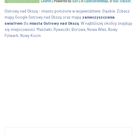
Leaflet
| Powered by
Esri
|
©
OpenStreetMap
, ©
ISS Tracker
Ostrowy nad Okszą - miasto położone w województwie: Śląskie. Zobacz
mapy Google Ostrowy nad Okszą oraz mapę
zanieczyszczenia
światłem
dla
miasta Ostrowy nad Okszą
. W najbliższej okolicy znajdują
się miejscowości: Mazówki, Rywaczki, Borowa, Nowa Wieś, Nowy
Folwark, Nowy Kocin.