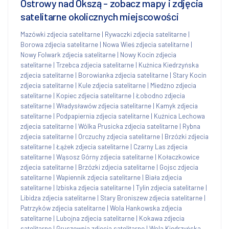
Ostrowy nad Okszą - zobacz mapy i zdjęcia
satelitarne okolicznych miejscowości
Mazówki zdjecia satelitarne
|
Rywaczki zdjecia satelitarne
|
Borowa zdjecia satelitarne
|
Nowa Wieś zdjecia satelitarne
|
Nowy Folwark zdjecia satelitarne
|
Nowy Kocin zdjecia
satelitarne
|
Trzebca zdjecia satelitarne
|
Kuźnica Kiedrzyńska
zdjecia satelitarne
|
Borowianka zdjecia satelitarne
|
Stary Kocin
zdjecia satelitarne
|
Kule zdjecia satelitarne
|
Miedźno zdjecia
satelitarne
|
Kopiec zdjecia satelitarne
|
Łobodno zdjecia
satelitarne
|
Władysławów zdjecia satelitarne
|
Kamyk zdjecia
satelitarne
|
Podpapiernia zdjecia satelitarne
|
Kuźnica Lechowa
zdjecia satelitarne
|
Wólka Prusicka zdjecia satelitarne
|
Rybna
zdjecia satelitarne
|
Orczuchy zdjecia satelitarne
|
Brzózki zdjecia
satelitarne
|
Łążek zdjecia satelitarne
|
Czarny Las zdjecia
satelitarne
|
Wąsosz Górny zdjecia satelitarne
|
Kołaczkowice
zdjecia satelitarne
|
Brzózki zdjecia satelitarne
|
Gojsc zdjecia
satelitarne
|
Wapiennik zdjecia satelitarne
|
Biała zdjecia
satelitarne
|
Izbiska zdjecia satelitarne
|
Tylin zdjecia satelitarne
|
Libidza zdjecia satelitarne
|
Stary Broniszew zdjecia satelitarne
|
Patrzyków zdjecia satelitarne
|
Wola Hankowska zdjecia
satelitarne
|
Lubojna zdjecia satelitarne
|
Kokawa zdjecia
satelitarne
|
Gruszewnia zdjecia satelitarne
|
Wola Kiedrzyńska