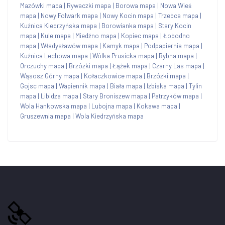
Mazówki mapa
|
Rywaczki mapa
|
Borowa mapa
|
Nowa Wieś
mapa
|
Nowy Folwark mapa
|
Nowy Kocin mapa
|
Trzebca mapa
|
Kuźnica Kiedrzyńska mapa
|
Borowianka mapa
|
Stary Kocin
mapa
|
Kule mapa
|
Miedźno mapa
|
Kopiec mapa
|
Łobodno
mapa
|
Władysławów mapa
|
Kamyk mapa
|
Podpapiernia mapa
|
Kuźnica Lechowa mapa
|
Wólka Prusicka mapa
|
Rybna mapa
|
Orczuchy mapa
|
Brzózki mapa
|
Łążek mapa
|
Czarny Las mapa
|
Wąsosz Górny mapa
|
Kołaczkowice mapa
|
Brzózki mapa
|
Gojsc mapa
|
Wapiennik mapa
|
Biała mapa
|
Izbiska mapa
|
Tylin
mapa
|
Libidza mapa
|
Stary Broniszew mapa
|
Patrzyków mapa
|
Wola Hankowska mapa
|
Lubojna mapa
|
Kokawa mapa
|
Gruszewnia mapa
|
Wola Kiedrzyńska mapa