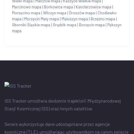
Wielki mapa
|
Malczów mapa
|
Kaszyce Wielkie mapa
|
Marcinowo mapa
|
Borkowice mapa
|
Kanclerzowice mapa
|
Morzęcino mapa
|
Wilczyn mapa
|
Droszów mapa
|
Chodlewko
mapa
|
Morzęcin Mały mapa
|
Małuszyn mapa
|
Brzeźno mapa
|
Oborniki Śląskie mapa
|
Grądzik mapa
|
Borzęcin mapa
|
Pększyn
mapa
ISS Tracker umożliwia śledzenie trajektorii Międzynarodowej
Stacji Kosmicznej (ISS) oraz innych satelitów.
Serwis wykorzystuje dane udostępniane przez agencje
kosmiczne (TLE), umożliwiając użytkownikom na całym świecie