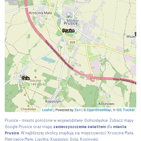
Leaflet
| Powered by
Esri
|
©
OpenStreetMap
, ©
ISS Tracker
Prusice - miasto położone w województwie: Dolnośląskie. Zobacz mapy
Google Prusice oraz mapę
zanieczyszczenia światłem
dla
miasta
Prusice
. W najbliższej okolicy znajdują się miejscowości: Krościna Mała,
Pietrowice Małe, Ligotka, Kopaszyn, Gola, Kosinowo.