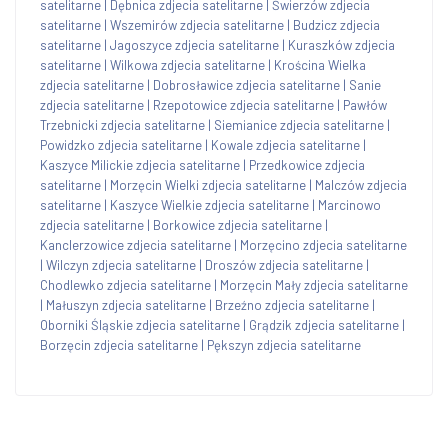
satelitarne
|
Dębnica zdjecia satelitarne
|
Świerzów zdjecia
satelitarne
|
Wszemirów zdjecia satelitarne
|
Budzicz zdjecia
satelitarne
|
Jagoszyce zdjecia satelitarne
|
Kuraszków zdjecia
satelitarne
|
Wilkowa zdjecia satelitarne
|
Krościna Wielka
zdjecia satelitarne
|
Dobrosławice zdjecia satelitarne
|
Sanie
zdjecia satelitarne
|
Rzepotowice zdjecia satelitarne
|
Pawłów
Trzebnicki zdjecia satelitarne
|
Siemianice zdjecia satelitarne
|
Powidzko zdjecia satelitarne
|
Kowale zdjecia satelitarne
|
Kaszyce Milickie zdjecia satelitarne
|
Przedkowice zdjecia
satelitarne
|
Morzęcin Wielki zdjecia satelitarne
|
Malczów zdjecia
satelitarne
|
Kaszyce Wielkie zdjecia satelitarne
|
Marcinowo
zdjecia satelitarne
|
Borkowice zdjecia satelitarne
|
Kanclerzowice zdjecia satelitarne
|
Morzęcino zdjecia satelitarne
|
Wilczyn zdjecia satelitarne
|
Droszów zdjecia satelitarne
|
Chodlewko zdjecia satelitarne
|
Morzęcin Mały zdjecia satelitarne
|
Małuszyn zdjecia satelitarne
|
Brzeźno zdjecia satelitarne
|
Oborniki Śląskie zdjecia satelitarne
|
Grądzik zdjecia satelitarne
|
Borzęcin zdjecia satelitarne
|
Pększyn zdjecia satelitarne