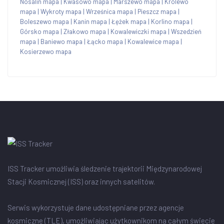
Nosalin mapa
|
Kwasowo mapa
|
Marszewo mapa
|
Królewo
mapa
|
Wykroty mapa
|
Wrześnica mapa
|
Pieszcz mapa
|
Boleszewo mapa
|
Kanin mapa
|
Łężek mapa
|
Korlino mapa
|
Górsko mapa
|
Złakowo mapa
|
Kowalewiczki mapa
|
Wszedzień
mapa
|
Baniewo mapa
|
Łącko mapa
|
Kowalewice mapa
|
Kosierzewo mapa
ISS Tracker umożliwia śledzenie trajektorii Międzynarodowej
Stacji Kosmicznej (ISS) oraz innych satelitów.
Serwis wykorzystuje dane udostępniane przez agencje
kosmiczne (TLE), umożliwiając użytkownikom na całym świecie