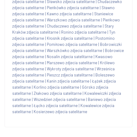
zdjecia satelitarne
|
Sławsko zdjecia satelitarne
|
Chudaczewko
zdjecia satelitarne
|
Pieńkówko zdjecia satelitarne
|
Sławno
zdjecia satelitarne
|
Kawno zdjecia satelitarne
|
Staniewice
zdjecia satelitarne
|
Warszkowo zdjecia satelitarne
|
Pieńkowo
zdjecia satelitarne
|
Chudaczewo zdjecia satelitarne
|
Stary
Kraków zdjecia satelitarne
|
Ronino zdjecia satelitarne
|
Tyn
zdjecia satelitarne
|
Kłośnik zdjecia satelitarne
|
Postomino
zdjecia satelitarne
|
Pomiłowo zdjecia satelitarne
|
Bobrowiczki
zdjecia satelitarne
|
Warszkówko zdjecia satelitarne
|
Bobrowice
zdjecia satelitarne
|
Nosalin zdjecia satelitarne
|
Kwasowo
zdjecia satelitarne
|
Marszewo zdjecia satelitarne
|
Królewo
zdjecia satelitarne
|
Wykroty zdjecia satelitarne
|
Wrześnica
zdjecia satelitarne
|
Pieszcz zdjecia satelitarne
|
Boleszewo
zdjecia satelitarne
|
Kanin zdjecia satelitarne
|
Łężek zdjecia
satelitarne
|
Korlino zdjecia satelitarne
|
Górsko zdjecia
satelitarne
|
Złakowo zdjecia satelitarne
|
Kowalewiczki zdjecia
satelitarne
|
Wszedzień zdjecia satelitarne
|
Baniewo zdjecia
satelitarne
|
Łącko zdjecia satelitarne
|
Kowalewice zdjecia
satelitarne
|
Kosierzewo zdjecia satelitarne