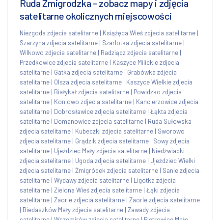
Ruda Żmigrodzka - zobacz mapy i zdjęcia
satelitarne okolicznych miejscowości
Niezgoda zdjecia satelitarne
|
Książęca Wieś zdjecia satelitarne
|
Szarzyna zdjecia satelitarne
|
Szarlotka zdjecia satelitarne
|
Wilkowo zdjecia satelitarne
|
Radziądz zdjecia satelitarne
|
Przedkowice zdjecia satelitarne
|
Kaszyce Milickie zdjecia
satelitarne
|
Gatka zdjecia satelitarne
|
Grabówka zdjecia
satelitarne
|
Olsza zdjecia satelitarne
|
Kaszyce Wielkie zdjecia
satelitarne
|
Białykał zdjecia satelitarne
|
Powidzko zdjecia
satelitarne
|
Koniowo zdjecia satelitarne
|
Kanclerzowice zdjecia
satelitarne
|
Dobrosławice zdjecia satelitarne
|
Łąkta zdjecia
satelitarne
|
Domanowice zdjecia satelitarne
|
Ruda Sułowska
zdjecia satelitarne
|
Kubeczki zdjecia satelitarne
|
Sworowo
zdjecia satelitarne
|
Grądzik zdjecia satelitarne
|
Sowy zdjecia
satelitarne
|
Ujeździec Mały zdjecia satelitarne
|
Niedźwiadki
zdjecia satelitarne
|
Ugoda zdjecia satelitarne
|
Ujeździec Wielki
zdjecia satelitarne
|
Żmigródek zdjecia satelitarne
|
Sanie zdjecia
satelitarne
|
Wydawy zdjecia satelitarne
|
Ligotka zdjecia
satelitarne
|
Zielona Wieś zdjecia satelitarne
|
Łąki zdjecia
satelitarne
|
Zaorle zdjecia satelitarne
|
Zaorle zdjecia satelitarne
|
Biedaszków Mały zdjecia satelitarne
|
Zawady zdjecia
satelitarne
|
Wszemirów zdjecia satelitarne
|
Pietrowice Małe