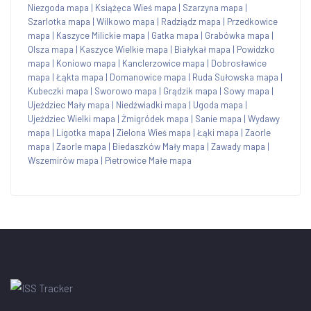
Niezgoda mapa
|
Książęca Wieś mapa
|
Szarzyna mapa
|
Szarlotka mapa
|
Wilkowo mapa
|
Radziądz mapa
|
Przedkowice
mapa
|
Kaszyce Milickie mapa
|
Gatka mapa
|
Grabówka mapa
|
Olsza mapa
|
Kaszyce Wielkie mapa
|
Białykał mapa
|
Powidzko
mapa
|
Koniowo mapa
|
Kanclerzowice mapa
|
Dobrosławice
mapa
|
Łąkta mapa
|
Domanowice mapa
|
Ruda Sułowska mapa
|
Kubeczki mapa
|
Sworowo mapa
|
Grądzik mapa
|
Sowy mapa
|
Ujeździec Mały mapa
|
Niedźwiadki mapa
|
Ugoda mapa
|
Ujeździec Wielki mapa
|
Żmigródek mapa
|
Sanie mapa
|
Wydawy
mapa
|
Ligotka mapa
|
Zielona Wieś mapa
|
Łąki mapa
|
Zaorle
mapa
|
Zaorle mapa
|
Biedaszków Mały mapa
|
Zawady mapa
|
Wszemirów mapa
|
Pietrowice Małe mapa