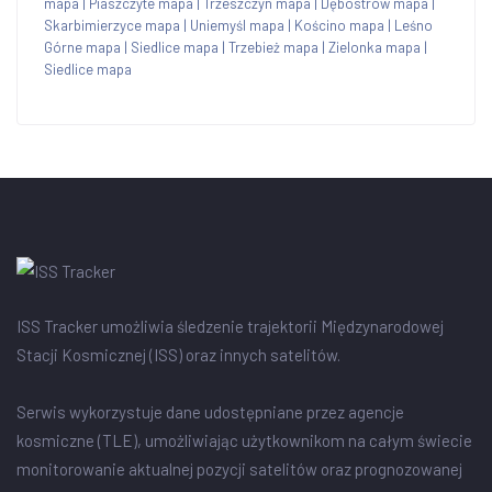
mapa
|
Piaszczyte mapa
|
Trzeszczyn mapa
|
Dębostrów mapa
|
Skarbimierzyce mapa
|
Uniemyśl mapa
|
Kościno mapa
|
Leśno
Górne mapa
|
Siedlice mapa
|
Trzebież mapa
|
Zielonka mapa
|
Siedlice mapa
ISS Tracker umożliwia śledzenie trajektorii Międzynarodowej
Stacji Kosmicznej (ISS) oraz innych satelitów.
Serwis wykorzystuje dane udostępniane przez agencje
kosmiczne (TLE), umożliwiając użytkownikom na całym świecie
monitorowanie aktualnej pozycji satelitów oraz prognozowanej