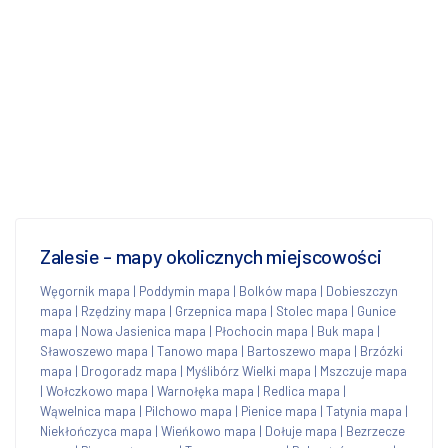
Zalesie - mapy okolicznych miejscowości
Węgornik mapa
|
Poddymin mapa
|
Bolków mapa
|
Dobieszczyn
mapa
|
Rzędziny mapa
|
Grzepnica mapa
|
Stolec mapa
|
Gunice
mapa
|
Nowa Jasienica mapa
|
Płochocin mapa
|
Buk mapa
|
Sławoszewo mapa
|
Tanowo mapa
|
Bartoszewo mapa
|
Brzózki
mapa
|
Drogoradz mapa
|
Myślibórz Wielki mapa
|
Mszczuje mapa
|
Wołczkowo mapa
|
Warnołęka mapa
|
Redlica mapa
|
Wąwelnica mapa
|
Pilchowo mapa
|
Pienice mapa
|
Tatynia mapa
|
Niekłończyca mapa
|
Wieńkowo mapa
|
Dołuje mapa
|
Bezrzecze