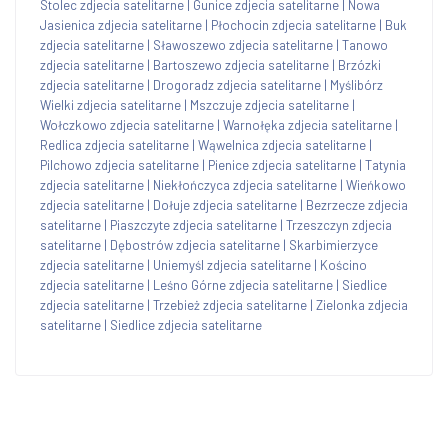
Stolec zdjecia satelitarne
|
Gunice zdjecia satelitarne
|
Nowa
Jasienica zdjecia satelitarne
|
Płochocin zdjecia satelitarne
|
Buk
zdjecia satelitarne
|
Sławoszewo zdjecia satelitarne
|
Tanowo
zdjecia satelitarne
|
Bartoszewo zdjecia satelitarne
|
Brzózki
zdjecia satelitarne
|
Drogoradz zdjecia satelitarne
|
Myślibórz
Wielki zdjecia satelitarne
|
Mszczuje zdjecia satelitarne
|
Wołczkowo zdjecia satelitarne
|
Warnołęka zdjecia satelitarne
|
Redlica zdjecia satelitarne
|
Wąwelnica zdjecia satelitarne
|
Pilchowo zdjecia satelitarne
|
Pienice zdjecia satelitarne
|
Tatynia
zdjecia satelitarne
|
Niekłończyca zdjecia satelitarne
|
Wieńkowo
zdjecia satelitarne
|
Dołuje zdjecia satelitarne
|
Bezrzecze zdjecia
satelitarne
|
Piaszczyte zdjecia satelitarne
|
Trzeszczyn zdjecia
satelitarne
|
Dębostrów zdjecia satelitarne
|
Skarbimierzyce
zdjecia satelitarne
|
Uniemyśl zdjecia satelitarne
|
Kościno
zdjecia satelitarne
|
Leśno Górne zdjecia satelitarne
|
Siedlice
zdjecia satelitarne
|
Trzebież zdjecia satelitarne
|
Zielonka zdjecia
satelitarne
|
Siedlice zdjecia satelitarne