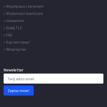
Współpraca z serwisem
Wiadomości kosmiczne
Ustawienia
Dodaj TLE
FAQ
Kup nam kawę!
Wesprzyj nas
Newsletter
Zapisz mnie!