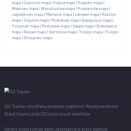
mapa
|
Czarnocin mapa
|
Kopice mapa
|
Krępsko mapa
|
Wiejkowo mapa
|
Wierzchosław mapa
|
Przybiernów mapa
|
Jagniątkowo mapa
|
Mierzęcin mapa
|
Łaniewo mapa
|
Rzeczyn
mapa
|
Gogolice mapa
|
Modrzewie mapa
|
Babigoszcz mapa
|
Troszynek mapa
|
Modrzewie mapa
|
Święta mapa
|
Bolesławice
mapa
|
Recław mapa
|
Ostromice mapa
|
Troszyn mapa
|
Troszyn
mapa
|
Strzegowo mapa
ISS Tracker umożliwia śledzenie trajektorii Międzynarodowej
Stacji Kosmicznej (ISS) oraz innych satelitów.
Serwis wykorzystuje dane udostępniane przez agencje