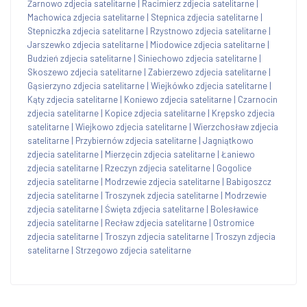
Żarnowo zdjecia satelitarne
|
Racimierz zdjecia satelitarne
|
Machowica zdjecia satelitarne
|
Stepnica zdjecia satelitarne
|
Stepniczka zdjecia satelitarne
|
Rzystnowo zdjecia satelitarne
|
Jarszewko zdjecia satelitarne
|
Miodowice zdjecia satelitarne
|
Budzień zdjecia satelitarne
|
Siniechowo zdjecia satelitarne
|
Skoszewo zdjecia satelitarne
|
Zabierzewo zdjecia satelitarne
|
Gąsierzyno zdjecia satelitarne
|
Wiejkówko zdjecia satelitarne
|
Kąty zdjecia satelitarne
|
Koniewo zdjecia satelitarne
|
Czarnocin
zdjecia satelitarne
|
Kopice zdjecia satelitarne
|
Krępsko zdjecia
satelitarne
|
Wiejkowo zdjecia satelitarne
|
Wierzchosław zdjecia
satelitarne
|
Przybiernów zdjecia satelitarne
|
Jagniątkowo
zdjecia satelitarne
|
Mierzęcin zdjecia satelitarne
|
Łaniewo
zdjecia satelitarne
|
Rzeczyn zdjecia satelitarne
|
Gogolice
zdjecia satelitarne
|
Modrzewie zdjecia satelitarne
|
Babigoszcz
zdjecia satelitarne
|
Troszynek zdjecia satelitarne
|
Modrzewie
zdjecia satelitarne
|
Święta zdjecia satelitarne
|
Bolesławice
zdjecia satelitarne
|
Recław zdjecia satelitarne
|
Ostromice
zdjecia satelitarne
|
Troszyn zdjecia satelitarne
|
Troszyn zdjecia
satelitarne
|
Strzegowo zdjecia satelitarne