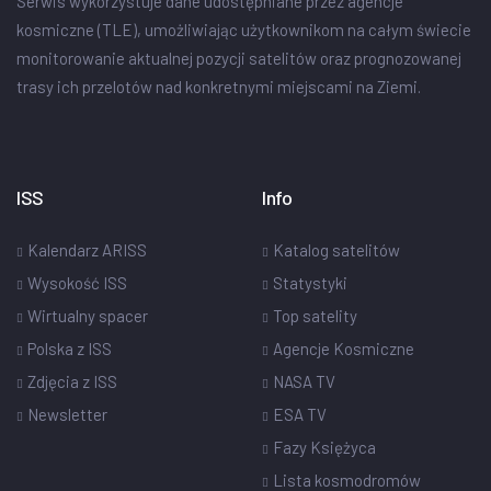
Serwis wykorzystuje dane udostępniane przez agencje
kosmiczne (TLE), umożliwiając użytkownikom na całym świecie
monitorowanie aktualnej pozycji satelitów oraz prognozowanej
trasy ich przelotów nad konkretnymi miejscami na Ziemi.
ISS
Info
Kalendarz ARISS
Katalog satelitów
Wysokość ISS
Statystyki
Wirtualny spacer
Top satelity
Polska z ISS
Agencje Kosmiczne
Zdjęcia z ISS
NASA TV
Newsletter
ESA TV
Fazy Księżyca
Lista kosmodromów