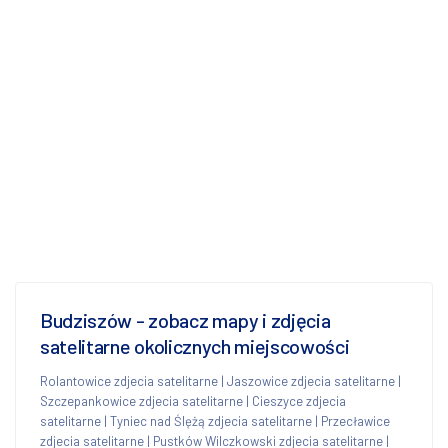
Budziszów - zobacz mapy i zdjęcia
satelitarne okolicznych miejscowości
Rolantowice zdjecia satelitarne
|
Jaszowice zdjecia satelitarne
|
Szczepankowice zdjecia satelitarne
|
Cieszyce zdjecia
satelitarne
|
Tyniec nad Ślężą zdjecia satelitarne
|
Przecławice
zdjecia satelitarne
|
Pustków Wilczkowski zdjecia satelitarne
|