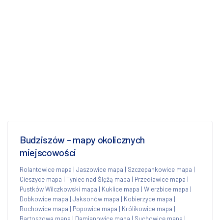
Budziszów - mapy okolicznych
miejscowości
Rolantowice mapa
|
Jaszowice mapa
|
Szczepankowice mapa
|
Cieszyce mapa
|
Tyniec nad Ślężą mapa
|
Przecławice mapa
|
Pustków Wilczkowski mapa
|
Kuklice mapa
|
Wierzbice mapa
|
Dobkowice mapa
|
Jaksonów mapa
|
Kobierzyce mapa
|
Rochowice mapa
|
Popowice mapa
|
Królikowice mapa
|
Bartoszowa mapa
|
Damianowice mapa
|
Suchowice mapa
|