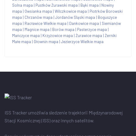
Solna mapa
|
Pustków Żurawski mapa
|
Bąki mapa
|
Nowiny
mapa
|
Owsianka mapa
|
Wilczkowice mapa
|
Piotrków Borowski
mapa
|
Chrzanów mapa
|
Jordanów Śląski mapa
|
Boguszyce
mapa
|
Racławice Wielkie mapa
|
Dankowice mapa
|
Siemianów
mapa
|
Magnice mapa
|
Borów mapa
|
Pasterzyce mapa
|
Mańczyce mapa
|
Krzyżowice mapa
|
Żurawice mapa
|
Żerniki
Małe mapa
|
Głownin mapa
|
Jezierzyce Wielkie mapa
ISS Tracker umożliwia śledzenie trajektorii Międzynarodowej
Stacji Kosmicznej (ISS) oraz innych satelitów.