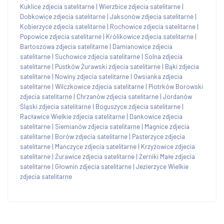
Kuklice zdjecia satelitarne
|
Wierzbice zdjecia satelitarne
|
Dobkowice zdjecia satelitarne
|
Jaksonów zdjecia satelitarne
|
Kobierzyce zdjecia satelitarne
|
Rochowice zdjecia satelitarne
|
Popowice zdjecia satelitarne
|
Królikowice zdjecia satelitarne
|
Bartoszowa zdjecia satelitarne
|
Damianowice zdjecia
satelitarne
|
Suchowice zdjecia satelitarne
|
Solna zdjecia
satelitarne
|
Pustków Żurawski zdjecia satelitarne
|
Bąki zdjecia
satelitarne
|
Nowiny zdjecia satelitarne
|
Owsianka zdjecia
satelitarne
|
Wilczkowice zdjecia satelitarne
|
Piotrków Borowski
zdjecia satelitarne
|
Chrzanów zdjecia satelitarne
|
Jordanów
Śląski zdjecia satelitarne
|
Boguszyce zdjecia satelitarne
|
Racławice Wielkie zdjecia satelitarne
|
Dankowice zdjecia
satelitarne
|
Siemianów zdjecia satelitarne
|
Magnice zdjecia
satelitarne
|
Borów zdjecia satelitarne
|
Pasterzyce zdjecia
satelitarne
|
Mańczyce zdjecia satelitarne
|
Krzyżowice zdjecia
satelitarne
|
Żurawice zdjecia satelitarne
|
Żerniki Małe zdjecia
satelitarne
|
Głownin zdjecia satelitarne
|
Jezierzyce Wielkie
zdjecia satelitarne