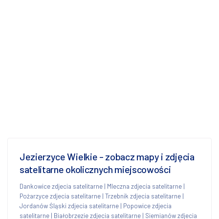
Jezierzyce Wielkie - zobacz mapy i zdjęcia
satelitarne okolicznych miejscowości
Dankowice zdjecia satelitarne
|
Mleczna zdjecia satelitarne
|
Pożarzyce zdjecia satelitarne
|
Trzebnik zdjecia satelitarne
|
Jordanów Śląski zdjecia satelitarne
|
Popowice zdjecia
satelitarne
|
Białobrzezie zdjecia satelitarne
|
Siemianów zdjecia