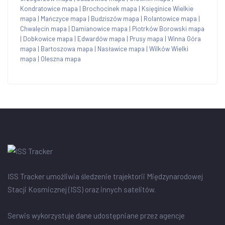
Kondratowice mapa
|
Brochocinek mapa
|
Księginice Wielkie
mapa
|
Mańczyce mapa
|
Budziszów mapa
|
Rolantowice mapa
|
Chwalęcin mapa
|
Damianowice mapa
|
Piotrków Borowski mapa
|
Dobkowice mapa
|
Edwardów mapa
|
Prusy mapa
|
Winna Góra
mapa
|
Bartoszowa mapa
|
Nasławice mapa
|
Wilków Wielki
mapa
|
Oleszna mapa
ISS Tracker umożliwia śledzenie trajektorii Międzynarodowej
Stacji Kosmicznej (ISS) oraz innych satelitów.
Serwis wykorzystuje dane udostępniane przez agencje