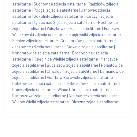
satelitarne
|
Suchowice zdjecia satelitarne
|
Radzików zdjecia
satelitarne
|
Podgaj zdjecia satelitarne
|
Janówek zdjecia
satelitarne
|
Sokolniki zdjecia satelitarne
|
Karczyn zdjecia
satelitarne
|
Tyniec nad Ślężą zdjecia satelitarne
|
Rochowice
zdjecia satelitarne
|
Wilczkowice zdjecia satelitarne
|
Pustków
Wilczkowski zdjecia satelitarne
|
Łagiewniki zdjecia satelitarne
|
Sienice zdjecia satelitarne
|
Grzegorzów zdjecia satelitarne
|
Jaszowice zdjecia satelitarne
|
Głownin zdjecia satelitarne
|
Kondratowice zdjecia satelitarne
|
Brochocinek zdjecia
satelitarne
|
Księginice Wielkie zdjecia satelitarne
|
Mańczyce
zdjecia satelitarne
|
Budziszów zdjecia satelitarne
|
Rolantowice
zdjecia satelitarne
|
Chwalęcin zdjecia satelitarne
|
Damianowice
zdjecia satelitarne
|
Piotrków Borowski zdjecia satelitarne
|
Dobkowice zdjecia satelitarne
|
Edwardów zdjecia satelitarne
|
Prusy zdjecia satelitarne
|
Winna Góra zdjecia satelitarne
|
Bartoszowa zdjecia satelitarne
|
Nasławice zdjecia satelitarne
|
Wilków Wielki zdjecia satelitarne
|
Oleszna zdjecia satelitarne