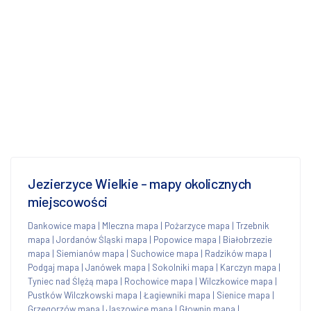
Jezierzyce Wielkie - mapy okolicznych
miejscowości
Dankowice mapa
|
Mleczna mapa
|
Pożarzyce mapa
|
Trzebnik
mapa
|
Jordanów Śląski mapa
|
Popowice mapa
|
Białobrzezie
mapa
|
Siemianów mapa
|
Suchowice mapa
|
Radzików mapa
|
Podgaj mapa
|
Janówek mapa
|
Sokolniki mapa
|
Karczyn mapa
|
Tyniec nad Ślężą mapa
|
Rochowice mapa
|
Wilczkowice mapa
|
Pustków Wilczkowski mapa
|
Łagiewniki mapa
|
Sienice mapa
|
Grzegorzów mapa
|
Jaszowice mapa
|
Głownin mapa
|