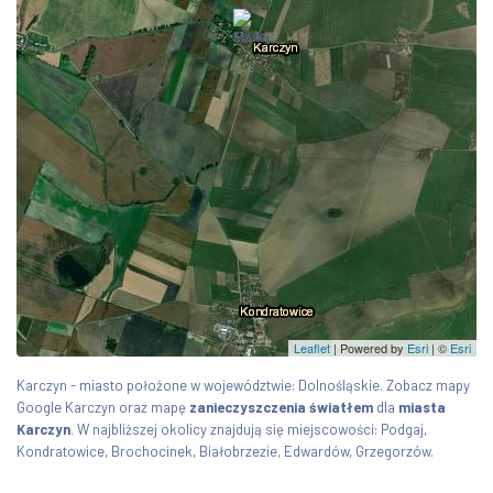
Leaflet
| Powered by
Esri
|
©
Esri
Karczyn - miasto położone w województwie: Dolnośląskie. Zobacz mapy
Google Karczyn oraz mapę
zanieczyszczenia światłem
dla
miasta
Karczyn
. W najbliższej okolicy znajdują się miejscowości: Podgaj,
Kondratowice, Brochocinek, Białobrzezie, Edwardów, Grzegorzów.