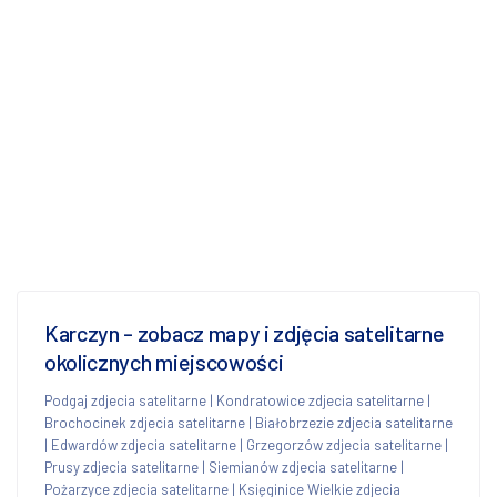
Karczyn - zobacz mapy i zdjęcia satelitarne
okolicznych miejscowości
Podgaj zdjecia satelitarne
|
Kondratowice zdjecia satelitarne
|
Brochocinek zdjecia satelitarne
|
Białobrzezie zdjecia satelitarne
|
Edwardów zdjecia satelitarne
|
Grzegorzów zdjecia satelitarne
|
Prusy zdjecia satelitarne
|
Siemianów zdjecia satelitarne
|
Pożarzyce zdjecia satelitarne
|
Księginice Wielkie zdjecia