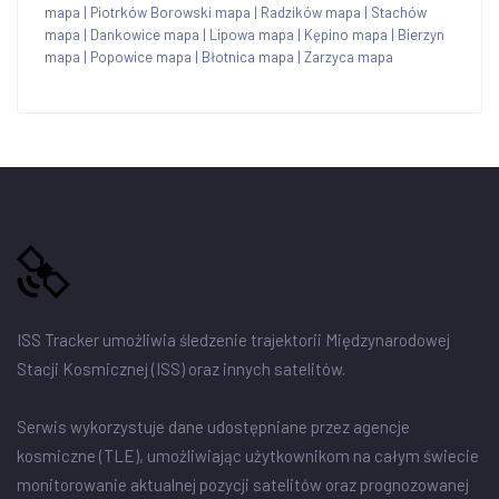
mapa
|
Piotrków Borowski mapa
|
Radzików mapa
|
Stachów
mapa
|
Dankowice mapa
|
Lipowa mapa
|
Kępino mapa
|
Bierzyn
mapa
|
Popowice mapa
|
Błotnica mapa
|
Zarzyca mapa
ISS Tracker umożliwia śledzenie trajektorii Międzynarodowej
Stacji Kosmicznej (ISS) oraz innych satelitów.
Serwis wykorzystuje dane udostępniane przez agencje
kosmiczne (TLE), umożliwiając użytkownikom na całym świecie
monitorowanie aktualnej pozycji satelitów oraz prognozowanej