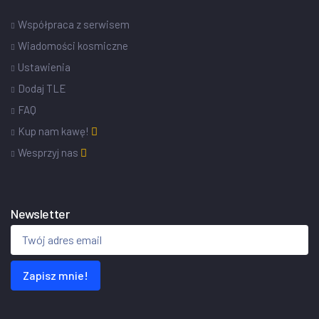
Współpraca z serwisem
Wiadomości kosmiczne
Ustawienia
Dodaj TLE
FAQ
Kup nam kawę!
Wesprzyj nas
Newsletter
Zapisz mnie!