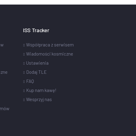
ISS Tracker
ów
Współpraca z serwisem
Wiadomości kosmiczne
Ustawienia
czne
Dodaj TLE
FAQ
Kup nam kawę!
Wesprzyj nas
omów