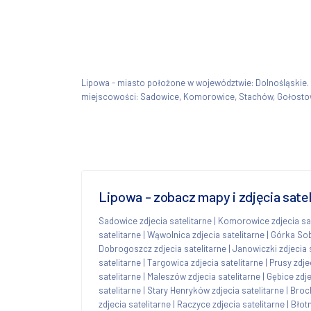
Lipowa - miasto położone w województwie: Dolnośląskie
miejscowości: Sadowice, Komorowice, Stachów, Gołostow
Lipowa - zobacz mapy i zdjęcia sate
Sadowice zdjecia satelitarne
|
Komorowice zdjecia sat
satelitarne
|
Wąwolnica zdjecia satelitarne
|
Górka Sob
Dobrogoszcz zdjecia satelitarne
|
Janowiczki zdjecia 
satelitarne
|
Targowica zdjecia satelitarne
|
Prusy zdje
satelitarne
|
Maleszów zdjecia satelitarne
|
Gębice zdje
satelitarne
|
Stary Henryków zdjecia satelitarne
|
Broch
zdjecia satelitarne
|
Raczyce zdjecia satelitarne
|
Błotn