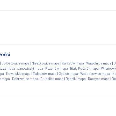
wości
|
Gołostowice mapa
|
Nieszkowice mapa
|
Karszów mapa
|
Wąwolnica mapa
|
G
szcz mapa
|
Janowiczki mapa
|
Kazanów mapa
|
Biały Kościół mapa
|
Wilamowi
apa
|
Kowalskie mapa
|
Maleszów mapa
|
Gębice mapa
|
Wadochowice mapa
|
Ko
e mapa
|
Dobrzenice mapa
|
Brukalice mapa
|
Dębniki mapa
|
Raczyce mapa
|
Bł