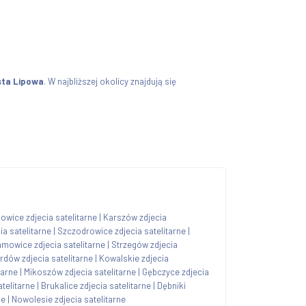
sta Lipowa
. W najbliższej okolicy znajdują się
owice zdjecia satelitarne
|
Karszów zdjecia
a satelitarne
|
Szczodrowice zdjecia satelitarne
|
amowice zdjecia satelitarne
|
Strzegów zdjecia
dów zdjecia satelitarne
|
Kowalskie zdjecia
tarne
|
Mikoszów zdjecia satelitarne
|
Gębczyce zdjecia
telitarne
|
Brukalice zdjecia satelitarne
|
Dębniki
ne
|
Nowolesie zdjecia satelitarne