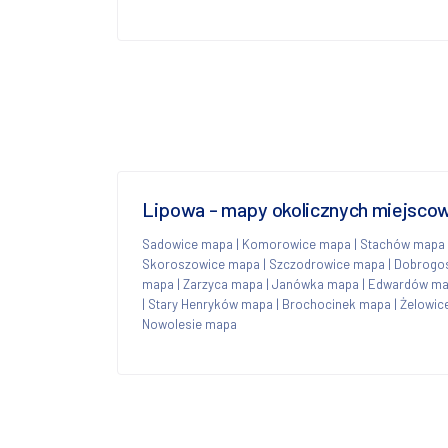
Lipowa - mapy okolicznych miejsco
Sadowice mapa
|
Komorowice mapa
|
Stachów mapa
Skoroszowice mapa
|
Szczodrowice mapa
|
Dobrogo
mapa
|
Zarzyca mapa
|
Janówka mapa
|
Edwardów m
|
Stary Henryków mapa
|
Brochocinek mapa
|
Żelowic
Nowolesie mapa