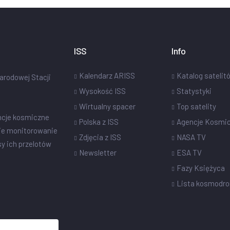
ISS
Info
Kalendarz ARISS
Katalog satelit
narodowej Stacji
Wysokość ISS
Statystyki
Wirtualny spacer
Top satelity
ncje kosmiczne
Polska z ISS
Agencje Kosmi
ie monitorowanie
Zdjęcia z ISS
NASA TV
sy ich przelotów
Newsletter
ESA TV
Fazy Księżyca
Lista kosmodr