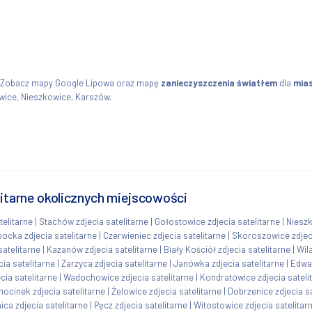
. Zobacz mapy Google Lipowa oraz mapę
zanieczyszczenia światłem
dla
mia
ice, Nieszkowice, Karszów.
litarne okolicznych miejscowości
elitarne
|
Stachów zdjecia satelitarne
|
Gołostowice zdjecia satelitarne
|
Nieszk
ocka zdjecia satelitarne
|
Czerwieniec zdjecia satelitarne
|
Skoroszowice zdjeci
satelitarne
|
Kazanów zdjecia satelitarne
|
Biały Kościół zdjecia satelitarne
|
Wil
cia satelitarne
|
Zarzyca zdjecia satelitarne
|
Janówka zdjecia satelitarne
|
Edwar
cia satelitarne
|
Wadochowice zdjecia satelitarne
|
Kondratowice zdjecia sateli
ocinek zdjecia satelitarne
|
Żelowice zdjecia satelitarne
|
Dobrzenice zdjecia sa
ica zdjecia satelitarne
|
Pęcz zdjecia satelitarne
|
Witostowice zdjecia satelitar