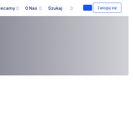
lecamy
O Nas
Szukaj
Zaloguj się