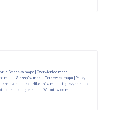
órka Sobocka mapa
|
Czerwieniec mapa
|
ce mapa
|
Strzegów mapa
|
Targowica mapa
|
Prusy
ndratowice mapa
|
Mikoszów mapa
|
Gębczyce mapa
otnica mapa
|
Pęcz mapa
|
Witostowice mapa
|