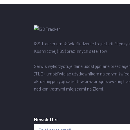
ISS Tracker umożliwia śledzenie trajektorii Między
Kosmicznej (ISS) oraz innych satelitów.
Serwis wykorzystuje dane udostępniane przez age
(TLE), umożliwiając użytkownikom na całym świec
aktualnej pozycji satelitów oraz prognozowanej tra
nad konkretnymi miejscami na Ziemi.
Newsletter