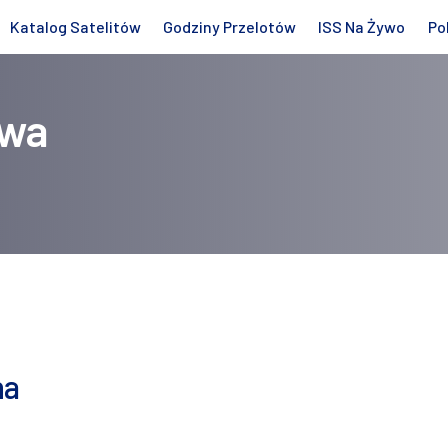
Katalog Satelitów
Godziny Przelotów
ISS Na Żywo
Po
owa
na