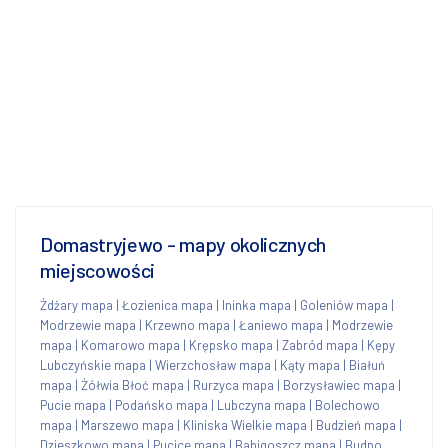
Domastryjewo - mapy okolicznych
miejscowości
Żdżary mapa
|
Łozienica mapa
|
Ininka mapa
|
Goleniów mapa
|
Modrzewie mapa
|
Krzewno mapa
|
Łaniewo mapa
|
Modrzewie
mapa
|
Komarowo mapa
|
Krępsko mapa
|
Zabród mapa
|
Kępy
Lubczyńskie mapa
|
Wierzchosław mapa
|
Kąty mapa
|
Białuń
mapa
|
Żółwia Błoć mapa
|
Rurzyca mapa
|
Borzysławiec mapa
|
Pucie mapa
|
Podańsko mapa
|
Lubczyna mapa
|
Bolechowo
mapa
|
Marszewo mapa
|
Kliniska Wielkie mapa
|
Budzień mapa
|
Dzieszkowo mapa
|
Pucice mapa
|
Babigoszcz mapa
|
Budno