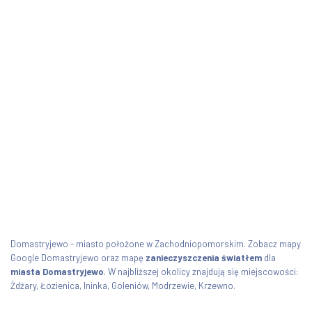
Domastryjewo - miasto położone w Zachodniopomorskim. Zobacz mapy
Google Domastryjewo oraz mapę
zanieczyszczenia światłem
dla
miasta Domastryjewo
. W najbliższej okolicy znajdują się miejscowości:
Żdżary, Łozienica, Ininka, Goleniów, Modrzewie, Krzewno.