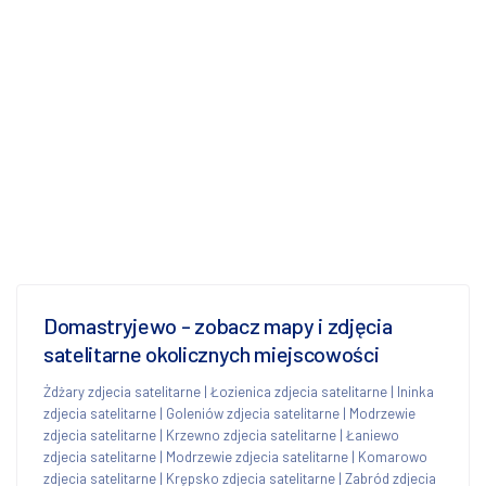
Domastryjewo - zobacz mapy i zdjęcia
satelitarne okolicznych miejscowości
Żdżary zdjecia satelitarne
|
Łozienica zdjecia satelitarne
|
Ininka
zdjecia satelitarne
|
Goleniów zdjecia satelitarne
|
Modrzewie
zdjecia satelitarne
|
Krzewno zdjecia satelitarne
|
Łaniewo
zdjecia satelitarne
|
Modrzewie zdjecia satelitarne
|
Komarowo
zdjecia satelitarne
|
Krępsko zdjecia satelitarne
|
Zabród zdjecia