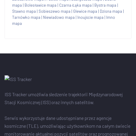
mapa
|
Bolesławice mapa
|
Czarna Łąka mapa
|
Bystra mapa
|
Stawno mapa
|
Sobieszewo mapa
|
Glewice mapa
|
Dzisna mapa
|
Tarnówko mapa
|
Niewiadowo mapa
|
Inoujście mapa
|
Imno
mapa
ISS Tracker umożliwia śledzenie trajektorii Międzynarodowej
Stacji Kosmicznej (ISS) oraz innych satelitów.
Serwis wykorzystuje dane udostępniane przez agencje
kosmiczne (TLE), umożliwiając użytkownikom na całym świecie
monitorowanie aktualnej pozycji satelitów oraz prognozowanej