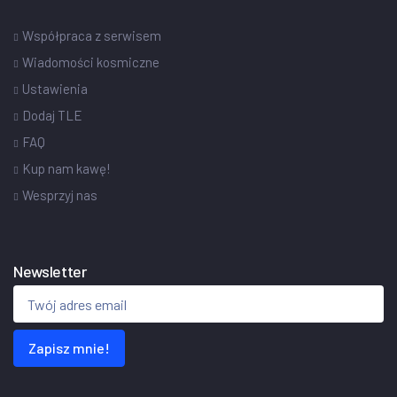
Współpraca z serwisem
Wiadomości kosmiczne
Ustawienia
Dodaj TLE
FAQ
Kup nam kawę!
Wesprzyj nas
Newsletter
Zapisz mnie!