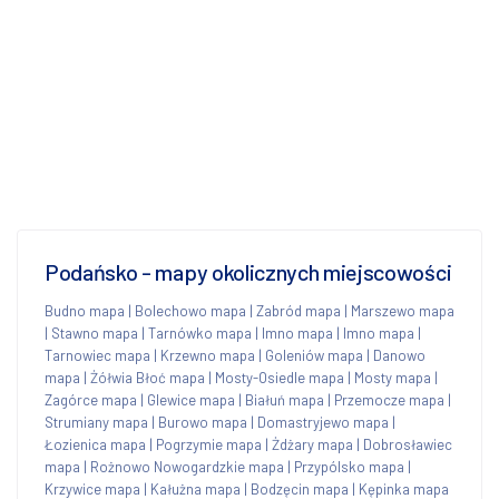
Podańsko - mapy okolicznych miejscowości
Budno mapa
|
Bolechowo mapa
|
Zabród mapa
|
Marszewo mapa
|
Stawno mapa
|
Tarnówko mapa
|
Imno mapa
|
Imno mapa
|
Tarnowiec mapa
|
Krzewno mapa
|
Goleniów mapa
|
Danowo
mapa
|
Żółwia Błoć mapa
|
Mosty-Osiedle mapa
|
Mosty mapa
|
Zagórce mapa
|
Glewice mapa
|
Białuń mapa
|
Przemocze mapa
|
Strumiany mapa
|
Burowo mapa
|
Domastryjewo mapa
|
Łozienica mapa
|
Pogrzymie mapa
|
Żdżary mapa
|
Dobrosławiec
mapa
|
Rożnowo Nowogardzkie mapa
|
Przypólsko mapa
|
Krzywice mapa
|
Kałużna mapa
|
Bodzęcin mapa
|
Kępinka mapa