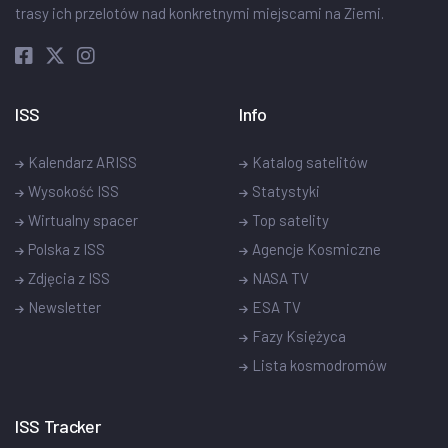
trasy ich przelotów nad konkretnymi miejscami na Ziemi.
ISS
Info
Kalendarz ARISS
Katalog satelitów
Wysokość ISS
Statystyki
Wirtualny spacer
Top satelity
Polska z ISS
Agencje Kosmiczne
Zdjęcia z ISS
NASA TV
Newsletter
ESA TV
Fazy Księżyca
Lista kosmodromów
ISS Tracker