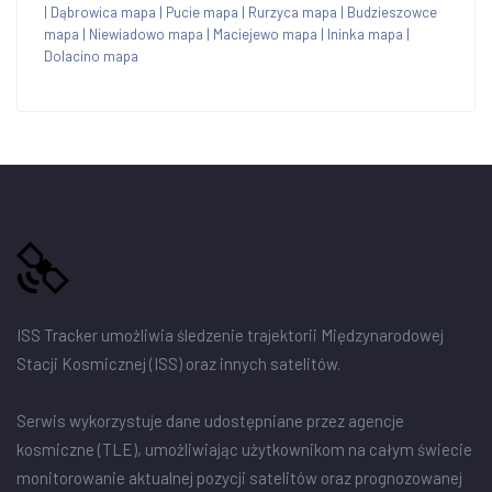
|
Dąbrowica mapa
|
Pucie mapa
|
Rurzyca mapa
|
Budzieszowce
mapa
|
Niewiadowo mapa
|
Maciejewo mapa
|
Ininka mapa
|
Dolacino mapa
ISS Tracker umożliwia śledzenie trajektorii Międzynarodowej
Stacji Kosmicznej (ISS) oraz innych satelitów.
Serwis wykorzystuje dane udostępniane przez agencje
kosmiczne (TLE), umożliwiając użytkownikom na całym świecie
monitorowanie aktualnej pozycji satelitów oraz prognozowanej