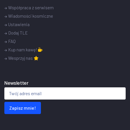
Współpraca z serwisem
Wiadomości kosmiczne
Ustawienia
Dodaj TLE
FAQ
Kup nam kawę!
Wesprzyj nas
Newsletter
Zapisz mnie!