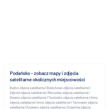
Podańsko - zobacz mapy i zdjęcia
satelitarne okolicznych miejscowości
Budno zdjecia satelitarne
|
Bolechowo zdjecia satelitarne
|
Zabród zdjecia satelitarne
|
Marszewo zdjecia satelitarne
|
Stawno zdjecia satelitarne
|
Tarnówko zdjecia satelitarne
|
Imno
zdjecia satelitarne
|
Imno zdjecia satelitarne
|
Tarnowiec zdjecia
satelitarne
|
Krzewno zdjecia satelitarne
|
Goleniów zdjecia