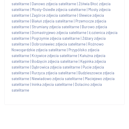
satelitarne
|
Danowo zdjecia satelitarne
|
Żółwia Błoć zdjecia
satelitarne
|
Mosty-Osiedle zdjecia satelitarne
|
Mosty zdjecia
satelitarne
|
Zagórce zdjecia satelitarne
|
Glewice zdjecia
satelitarne
|
Białuń zdjecia satelitarne
|
Przemocze zdjecia
satelitarne
|
Strumiany zdjecia satelitarne
|
Burowo zdjecia
satelitarne
|
Domastryjewo zdjecia satelitarne
|
Łozienica zdjecia
satelitarne
|
Pogrzymie zdjecia satelitarne
|
Żdżary zdjecia
satelitarne
|
Dobrosławiec zdjecia satelitarne
|
Rożnowo
Nowogardzkie zdjecia satelitarne
|
Przypólsko zdjecia
satelitarne
|
Krzywice zdjecia satelitarne
|
Kałużna zdjecia
satelitarne
|
Bodzęcin zdjecia satelitarne
|
Kępinka zdjecia
satelitarne
|
Dąbrowica zdjecia satelitarne
|
Pucie zdjecia
satelitarne
|
Rurzyca zdjecia satelitarne
|
Budzieszowce zdjecia
satelitarne
|
Niewiadowo zdjecia satelitarne
|
Maciejewo zdjecia
satelitarne
|
Ininka zdjecia satelitarne
|
Dolacino zdjecia
satelitarne