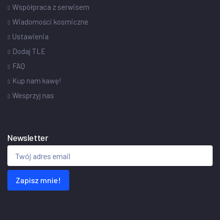
Współpraca z serwisem
Wiadomości kosmiczne
Ustawienia
Dodaj TLE
FAQ
Kup nam kawę!
Wesprzyj nas
Newsletter
Zapisz mnie!