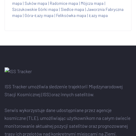
mapa
|
Suków mapa
|
Radomice mapa
|
Mójcza mapa
|
Szczukowskie Górki mapa
|
Siedlce mapa
|
Jaworznia Fabryczna
mapa
|
Góra-Łazy mapa
|
Feliksówka mapa
|
Łazy mapa
ISS Tracker umożliwia śledzenie trajektorii Międzynarodowej
Stacji Kosmicznej (ISS) oraz innych satelitów.
Serwis wykorzystuje dane udostępniane przez agencje
kosmiczne (TLE), umożliwiając użytkownikom na całym świecie
monitorowanie aktualnej pozycji satelitów oraz prognozowanej
trasy ich przelotów nad konkretnymi miejscami na Ziemi.