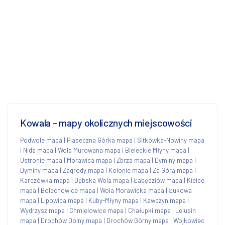
Kowala - mapy okolicznych miejscowości
Podwole mapa
|
Piaseczna Górka mapa
|
Sitkówka-Nowiny mapa
|
Nida mapa
|
Wola Murowana mapa
|
Bieleckie Młyny mapa
|
Ustronie mapa
|
Morawica mapa
|
Zbrza mapa
|
Dyminy mapa
|
Dyminy mapa
|
Zagrody mapa
|
Kolonie mapa
|
Za Górą mapa
|
Karczówka mapa
|
Dębska Wola mapa
|
Łabędziów mapa
|
Kielce
mapa
|
Bolechowice mapa
|
Wola Morawicka mapa
|
Łukowa
mapa
|
Lipowica mapa
|
Kuby-Młyny mapa
|
Kawczyn mapa
|
Wydrzysz mapa
|
Chmielowice mapa
|
Chałupki mapa
|
Lelusin
mapa
|
Drochów Dolny mapa
|
Drochów Górny mapa
|
Wojkowiec