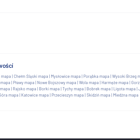
wości
ń mapa
|
Chełm Śląski mapa
|
Mysłowice mapa
|
Porąbka mapa
|
Wysoki Brzeg 
c mapa
|
Pławy mapa
|
Nowe Bojszowy mapa
|
Wola mapa
|
Harmęże mapa
|
Gor
 mapa
|
Rajsko mapa
|
Borki mapa
|
Tychy mapa
|
Bobrek mapa
|
Ligota mapa
|
Góra mapa
|
Katowice mapa
|
Przecieszyn mapa
|
Skidziń mapa
|
Miedźna mapa