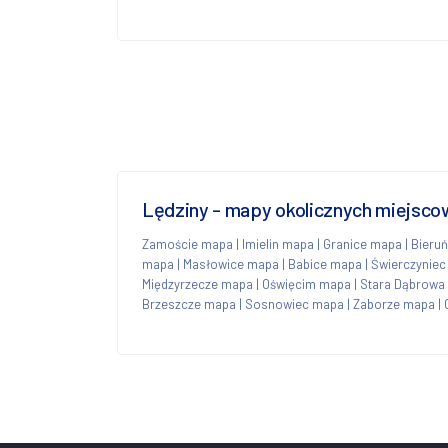
Lędziny - mapy okolicznych miejsco
Zamoście mapa
|
Imielin mapa
|
Granice mapa
|
Bieru
mapa
|
Masłowice mapa
|
Babice mapa
|
Świerczynie
Międzyrzecze mapa
|
Oświęcim mapa
|
Stara Dąbrowa
Brzeszcze mapa
|
Sosnowiec mapa
|
Zaborze mapa
|