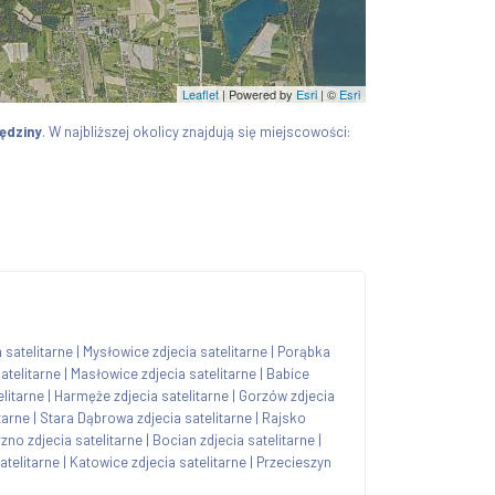
Leaflet
| Powered by
Esri
|
©
Esri
ędziny
. W najbliższej okolicy znajdują się miejscowości:
 satelitarne
|
Mysłowice zdjecia satelitarne
|
Porąbka
satelitarne
|
Masłowice zdjecia satelitarne
|
Babice
elitarne
|
Harmęże zdjecia satelitarne
|
Gorzów zdjecia
tarne
|
Stara Dąbrowa zdjecia satelitarne
|
Rajsko
zno zdjecia satelitarne
|
Bocian zdjecia satelitarne
|
atelitarne
|
Katowice zdjecia satelitarne
|
Przecieszyn