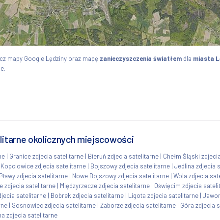
bacz mapy Google Lędziny oraz mapę
zanieczyszczenia światłem
dla
miasta L
e.
elitarne okolicznych miejscowości
ne
|
Granice zdjecia satelitarne
|
Bieruń zdjecia satelitarne
|
Chełm Śląski zdjecia
|
Kopciowice zdjecia satelitarne
|
Bojszowy zdjecia satelitarne
|
Jedlina zdjecia 
Pławy zdjecia satelitarne
|
Nowe Bojszowy zdjecia satelitarne
|
Wola zdjecia sat
 zdjecia satelitarne
|
Międzyrzecze zdjecia satelitarne
|
Oświęcim zdjecia sateli
jecia satelitarne
|
Bobrek zdjecia satelitarne
|
Ligota zdjecia satelitarne
|
Jawor
rne
|
Sosnowiec zdjecia satelitarne
|
Zaborze zdjecia satelitarne
|
Góra zdjecia s
a zdjecia satelitarne