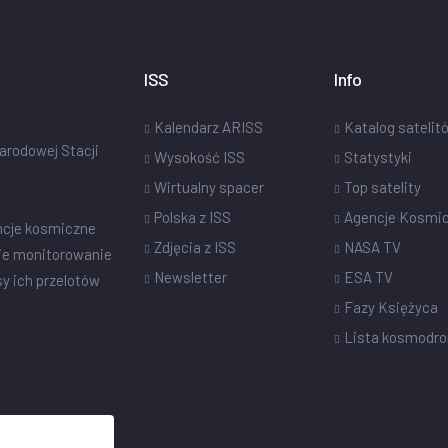
ISS
Info
Kalendarz ARISS
Katalog satelit
narodowej Stacji
Wysokość ISS
Statystyki
Wirtualny spacer
Top satelity
Polska z ISS
Agencje Kosmi
ncje kosmiczne
Zdjęcia z ISS
NASA TV
ie monitorowanie
Newsletter
ESA TV
sy ich przelotów
Fazy Księżyca
Lista kosmodr