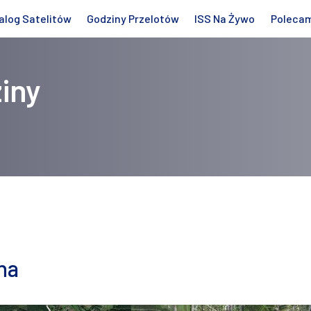
alog Satelitów
Godziny Przelotów
ISS Na Żywo
Poleca
iny
na