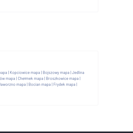
mapa
|
Kopciowice mapa
|
Bojszowy mapa
|
Jedlina
zów mapa
|
Chełmek mapa
|
Broszkowice mapa
|
Jaworzno mapa
|
Bocian mapa
|
Frydek mapa
|