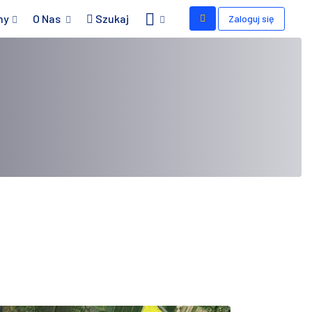
my
O Nas
Szukaj
Zaloguj się