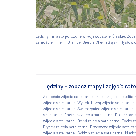
Lędziny - miasto położone w województwie: Śląskie. Zo
Zamoście, Imielin, Granice, Bieruń, Chełm Śląski, Mysłowic
Lędziny - zobacz mapy i zdjęcia sat
Zamoście zdjecia satelitarne
|
Imielin zdjecia satelitar
zdjecia satelitarne
|
Wysoki Brzeg zdjecia satelitarne
zdjecia satelitarne
|
Świerczyniec zdjecia satelitarne
|
satelitarne
|
Chełmek zdjecia satelitarne
|
Broszkowice
zdjecia satelitarne
|
Borki zdjecia satelitarne
|
Tychy zd
Frydek zdjecia satelitarne
|
Brzeszcze zdjecia satelita
zdjecia satelitarne
|
Skidziń zdjecia satelitarne
|
Miedźn