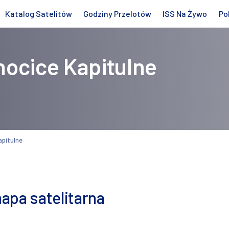
Katalog Satelitów
Godziny Przelotów
ISS Na Żywo
Po
ocice Kapitulne
pitulne
apa satelitarna