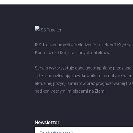
ISS Tracker umożliwia śledzenie trajektorii Między
Kosmicznej (ISS) oraz innych satelitów.
Serwis wykorzystuje dane udostępniane przez age
(TLE), umożliwiając użytkownikom na całym świec
aktualnej pozycji satelitów oraz prognozowanej tra
nad konkretnymi miejscami na Ziemi.
Newsletter