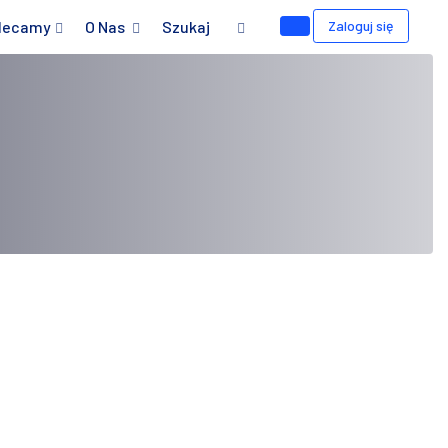
lecamy
O Nas
Szukaj
Zaloguj się