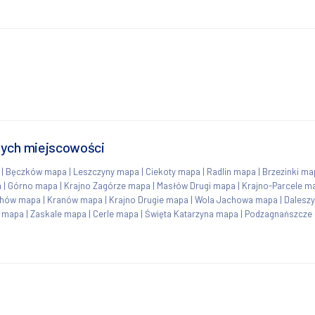
nych miejscowości
|
Bęczków mapa
|
Leszczyny mapa
|
Ciekoty mapa
|
Radlin mapa
|
Brzezinki ma
a
|
Górno mapa
|
Krajno Zagórze mapa
|
Masłów Drugi mapa
|
Krajno-Parcele m
chów mapa
|
Kranów mapa
|
Krajno Drugie mapa
|
Wola Jachowa mapa
|
Dalesz
 mapa
|
Zaskale mapa
|
Cerle mapa
|
Święta Katarzyna mapa
|
Podzagnańszcze