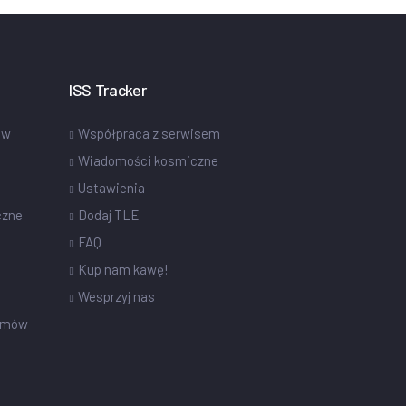
ISS Tracker
ów
Współpraca z serwisem
Wiadomości kosmiczne
Ustawienia
czne
Dodaj TLE
FAQ
Kup nam kawę!
Wesprzyj nas
omów