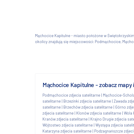
Mąchocice Kapitulne - miasto położone w Świętokrzyski
okolicy znajdują się miejscowości: Podmąchocice, Mąchoc
Mąchocice Kapitulne - zobacz mapy i
Podmąchocice zdjecia satelitarne
|
Mąchocice-Scholas
satelitarne
|
Brzezinki zdjecia satelitarne
|
Zawada zdje
satelitarne
|
Brzechów zdjecia satelitarne
|
Górno zdjec
zdjecia satelitarne
|
Klonów zdjecia satelitarne
|
Wola 
Kranów zdjecia satelitarne
|
Krajno Drugie zdjecia sate
Wójtostwo zdjecia satelitarne
|
Występa zdjecia sateli
Katarzyna zdjecia satelitarne
|
Podzagnańszcze zdjecia