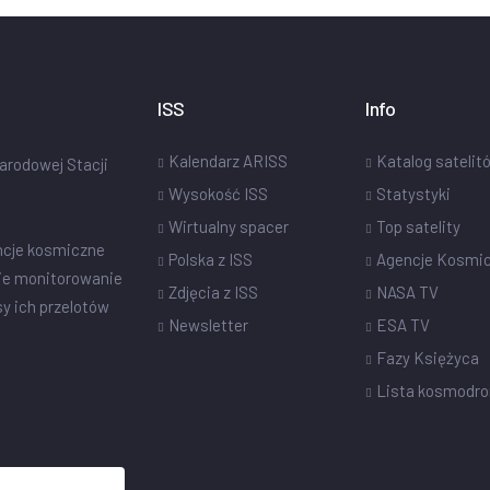
ISS
Info
Kalendarz ARISS
Katalog satelit
narodowej Stacji
Wysokość ISS
Statystyki
Wirtualny spacer
Top satelity
ncje kosmiczne
Polska z ISS
Agencje Kosmi
ie monitorowanie
Zdjęcia z ISS
NASA TV
sy ich przelotów
Newsletter
ESA TV
Fazy Księżyca
Lista kosmodr