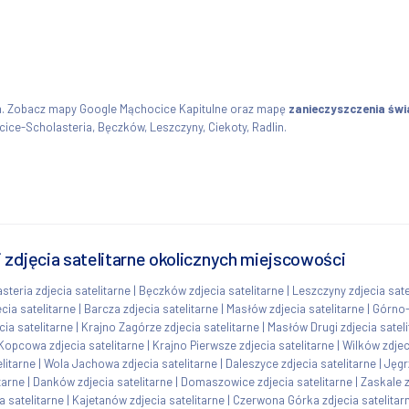
m. Zobacz mapy Google Mąchocice Kapitulne oraz mapę
zanieczyszczenia św
ice-Scholasteria, Bęczków, Leszczyny, Ciekoty, Radlin.
 zdjęcia satelitarne okolicznych miejscowości
teria zdjecia satelitarne
|
Bęczków zdjecia satelitarne
|
Leszczyny zdjecia sate
cia satelitarne
|
Barcza zdjecia satelitarne
|
Masłów zdjecia satelitarne
|
Górno-
ia satelitarne
|
Krajno Zagórze zdjecia satelitarne
|
Masłów Drugi zdjecia satel
Kopcowa zdjecia satelitarne
|
Krajno Pierwsze zdjecia satelitarne
|
Wilków zdjec
litarne
|
Wola Jachowa zdjecia satelitarne
|
Daleszyce zdjecia satelitarne
|
Jęgr
tarne
|
Danków zdjecia satelitarne
|
Domaszowice zdjecia satelitarne
|
Zaskale z
 satelitarne
|
Kajetanów zdjecia satelitarne
|
Czerwona Górka zdjecia satelitar