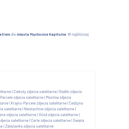
iatłem
dla
miasta Mąchocice Kapitulne
. W najbliższej
litarne
|
Ciekoty zdjecia satelitarne
|
Radlin zdjecia
Parcele zdjecia satelitarne
|
Masłów zdjecia
itarne
|
Krajno-Parcele zdjecia satelitarne
|
Cedzyna
ia satelitarne
|
Niestachów zdjecia satelitarne
|
zna zdjecia satelitarne
|
Gózd zdjecia satelitarne
|
djecia satelitarne
|
Cerle zdjecia satelitarne
|
Święta
ne
|
Zalezianka zdjecia satelitarne