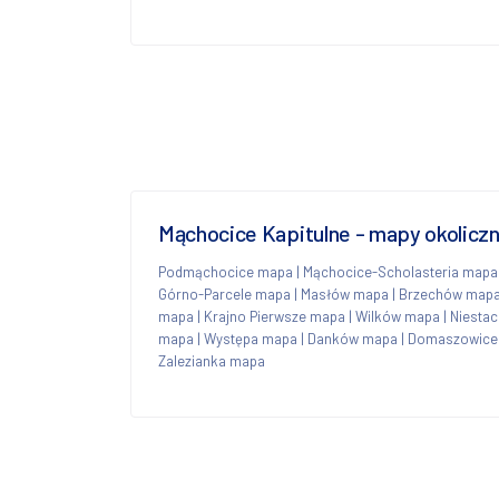
Mąchocice Kapitulne - mapy okolicz
Podmąchocice mapa
|
Mąchocice-Scholasteria mapa
Górno-Parcele mapa
|
Masłów mapa
|
Brzechów map
mapa
|
Krajno Pierwsze mapa
|
Wilków mapa
|
Niesta
mapa
|
Występa mapa
|
Danków mapa
|
Domaszowice
Zalezianka mapa