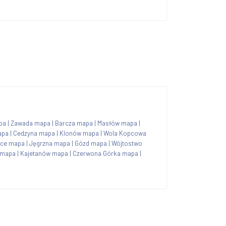
pa
|
Zawada mapa
|
Barcza mapa
|
Masłów mapa
|
apa
|
Cedzyna mapa
|
Klonów mapa
|
Wola Kopcowa
yce mapa
|
Jęgrzna mapa
|
Gózd mapa
|
Wójtostwo
 mapa
|
Kajetanów mapa
|
Czerwona Górka mapa
|