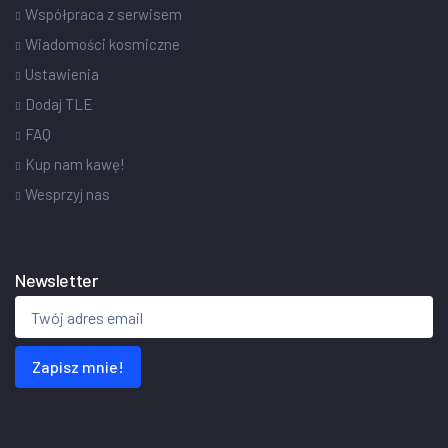
Współpraca z serwisem
Wiadomości kosmiczne
Ustawienia
Dodaj TLE
FAQ
Kup nam kawę!
Wesprzyj nas
Newsletter
Zapisz mnie!