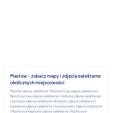
Masłów - zobacz mapy i zdjęcia satelitarne
okolicznych miejscowości
Masłów zdjecia satelitarne
|
Masłów Drugi zdjecia satelitarne
|
Wola Kopcowa zdjecia satelitarne
|
Cedzyna zdjecia satelitarne
|
Leszczyny zdjecia satelitarne
|
Brzezinki zdjecia satelitarne
|
Kajetanów zdjecia satelitarne
|
Domaszowice zdjecia satelitarne
|
Mąchocice Kapitulne zdjecia satelitarne
|
Mąchocice-