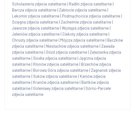
Scholasteria zdjecia satelitarne
|
Radlin zdjecia satelitarne
|
Barcza zdjecia satelitarne
|
Zabłocie zdjecia satelitarne
|
Lekomin zdjecia satelitarne
|
Podmąchocice zdjecia satelitarne
|
Ścięgna zdjecia satelitarne
|
Zachełmie zdjecia satelitarne
|
Jaworze zdjecia satelitarne
|
Występa zdjecia satelitarne
|
Jeleniów zdjecia satelitarne
|
Ciekoty zdjecia satelitarne
|
Chrusty zdjecia satelitarne
|
Mójcza zdjecia satelitarne
|
Bęczków
zdjecia satelitarne
|
Niestachów zdjecia satelitarne
|
Zawada
zdjecia satelitarne
|
Gózd zdjecia satelitarne
|
Zalezianka zdjecia
satelitarne
|
Siodła zdjecia satelitarne
|
Jęgrzna zdjecia
satelitarne
|
Klonów zdjecia satelitarne
|
Brzechów zdjecia
satelitarne
|
Borowa Góra zdjecia satelitarne
|
Zagnańsk zdjecia
satelitarne
|
Suków zdjecia satelitarne
|
Kaniów zdjecia
satelitarne
|
Kranów zdjecia satelitarne
|
Bartków zdjecia
satelitarne
|
Goleniawy zdjecia satelitarne
|
Górno-Parcele
zdjecia satelitarne