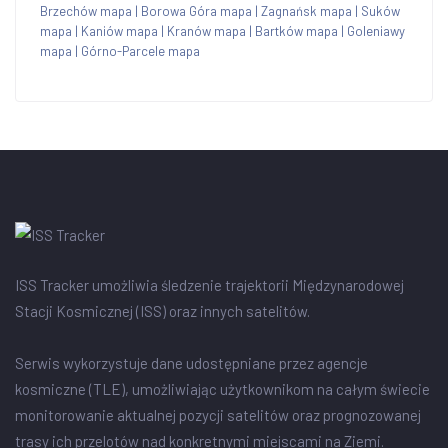
Brzechów mapa
|
Borowa Góra mapa
|
Zagnańsk mapa
|
Suków
mapa
|
Kaniów mapa
|
Kranów mapa
|
Bartków mapa
|
Goleniawy
mapa
|
Górno-Parcele mapa
ISS Tracker umożliwia śledzenie trajektorii Międzynarodowej
Stacji Kosmicznej (ISS) oraz innych satelitów.
Serwis wykorzystuje dane udostępniane przez agencje
kosmiczne (TLE), umożliwiając użytkownikom na całym świecie
monitorowanie aktualnej pozycji satelitów oraz prognozowanej
trasy ich przelotów nad konkretnymi miejscami na Ziemi.