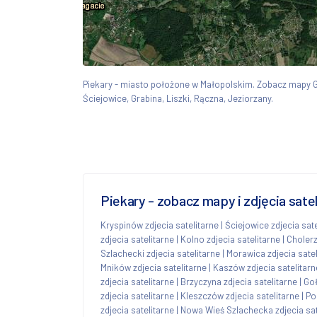
Piekary - miasto położone w Małopolskim. Zobacz mapy 
Ściejowice, Grabina, Liszki, Rączna, Jeziorzany.
Piekary - zobacz mapy i zdjęcia sate
Kryspinów zdjecia satelitarne
|
Ściejowice zdjecia sate
zdjecia satelitarne
|
Kolno zdjecia satelitarne
|
Cholerz
Szlachecki zdjecia satelitarne
|
Morawica zdjecia satel
Mników zdjecia satelitarne
|
Kaszów zdjecia satelitarn
zdjecia satelitarne
|
Brzyczyna zdjecia satelitarne
|
Goł
zdjecia satelitarne
|
Kleszczów zdjecia satelitarne
|
Po
zdjecia satelitarne
|
Nowa Wieś Szlachecka zdjecia sat