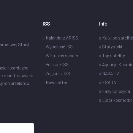
ISS
Info
Kalendarz ARISS
Katalog satelit
narodowej Stacji
Wysokość ISS
Statystyki
Wirtualny spacer
Top satelity
Polska z ISS
Agencje Kosmi
ncje kosmiczne
Zdjęcia z ISS
NASA TV
ie monitorowanie
Newsletter
ESA TV
sy ich przelotów
Fazy Księżyca
Lista kosmodr