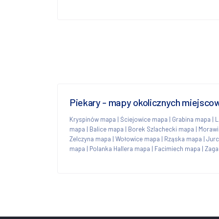
Piekary - mapy okolicznych miejsco
Kryspinów mapa
|
Ściejowice mapa
|
Grabina mapa
|
L
mapa
|
Balice mapa
|
Borek Szlachecki mapa
|
Morawi
Zelczyna mapa
|
Wołowice mapa
|
Rząska mapa
|
Jur
mapa
|
Polanka Hallera mapa
|
Facimiech mapa
|
Zaga