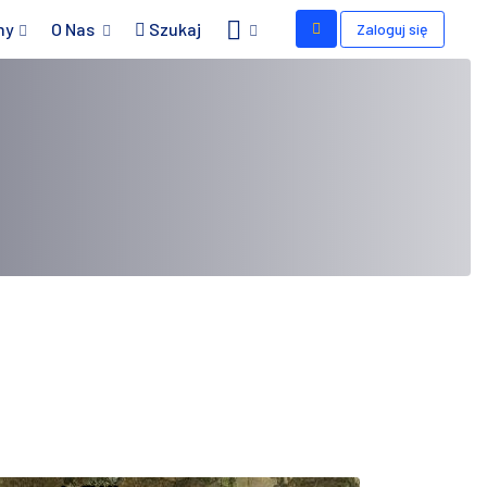
my
O Nas
Szukaj
Zaloguj się