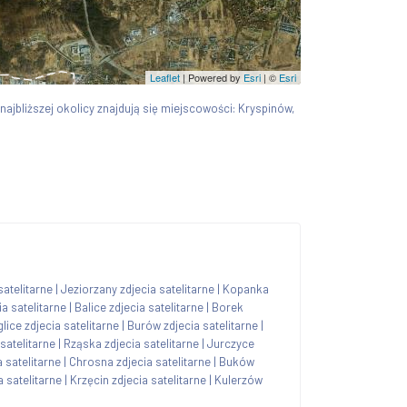
Leaflet
| Powered by
Esri
|
©
Esri
 najbliższej okolicy znajdują się miejscowości: Kryspinów,
satelitarne
|
Jeziorzany zdjecia satelitarne
|
Kopanka
a satelitarne
|
Balice zdjecia satelitarne
|
Borek
lice zdjecia satelitarne
|
Burów zdjecia satelitarne
|
satelitarne
|
Rząska zdjecia satelitarne
|
Jurczyce
 satelitarne
|
Chrosna zdjecia satelitarne
|
Buków
a satelitarne
|
Krzęcin zdjecia satelitarne
|
Kulerzów