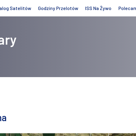
alog Satelitów
Godziny Przelotów
ISS Na Żywo
Poleca
ary
na