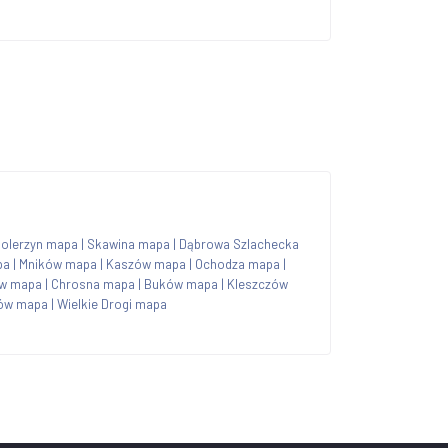
olerzyn mapa
|
Skawina mapa
|
Dąbrowa Szlachecka
pa
|
Mników mapa
|
Kaszów mapa
|
Ochodza mapa
|
ów mapa
|
Chrosna mapa
|
Buków mapa
|
Kleszczów
ów mapa
|
Wielkie Drogi mapa