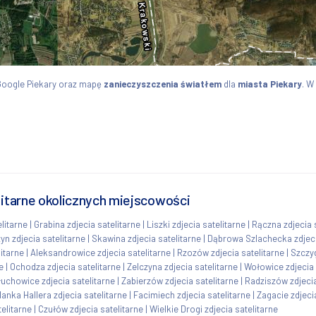
Google Piekary oraz mapę
zanieczyszczenia światłem
dla
miasta Piekary
. W
litarne okolicznych miejscowości
litarne
|
Grabina zdjecia satelitarne
|
Liszki zdjecia satelitarne
|
Rączna zdjecia 
yn zdjecia satelitarne
|
Skawina zdjecia satelitarne
|
Dąbrowa Szlachecka zdjeci
itarne
|
Aleksandrowice zdjecia satelitarne
|
Rzozów zdjecia satelitarne
|
Szczyg
e
|
Ochodza zdjecia satelitarne
|
Zelczyna zdjecia satelitarne
|
Wołowice zdjecia 
uchowice zdjecia satelitarne
|
Zabierzów zdjecia satelitarne
|
Radziszów zdjecia
lanka Hallera zdjecia satelitarne
|
Facimiech zdjecia satelitarne
|
Zagacie zdjeci
elitarne
|
Czułów zdjecia satelitarne
|
Wielkie Drogi zdjecia satelitarne