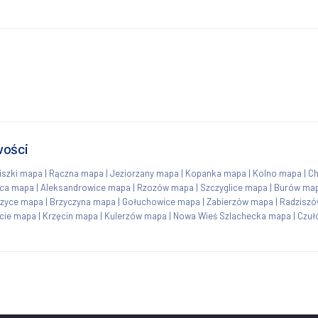
wości
iszki mapa
|
Rączna mapa
|
Jeziorzany mapa
|
Kopanka mapa
|
Kolno mapa
|
Ch
ca mapa
|
Aleksandrowice mapa
|
Rzozów mapa
|
Szczyglice mapa
|
Burów ma
czyce mapa
|
Brzyczyna mapa
|
Gołuchowice mapa
|
Zabierzów mapa
|
Radzisz
cie mapa
|
Krzęcin mapa
|
Kulerzów mapa
|
Nowa Wieś Szlachecka mapa
|
Czuł