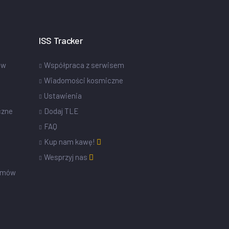
ISS Tracker
ów
Współpraca z serwisem
Wiadomości kosmiczne
Ustawienia
czne
Dodaj TLE
FAQ
Kup nam kawę!
Wesprzyj nas
omów