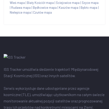
Wieś mapa
|
Biały Kościół mapa
|
Ściejowice mapa
|
Szyce mapa
|
Rudawa mapa
|
Będkowice mapa
|
Kaszów mapa
|
Bębło mapa
|
Nielepice mapa
|
Czułów mapa
ISS Tracker umożliwia śledzenie trajektorii Międzynarodowej
Stacji Kosmicznej (ISS) oraz innych satelitów.
Serwis wykorzystuje dane udostępniane przez agencje
kosmiczne (TLE), umożliwiając użytkownikom na całym świecie
monitorowanie aktualnej pozycji satelitów oraz prognozowanej
trasy ich przelotów nad konkretnymi miejscami na Ziemi.