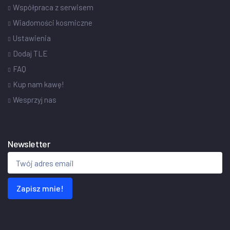
Współpraca z serwisem
Wiadomości kosmiczne
Ustawienia
Dodaj TLE
FAQ
Kup nam kawę!
Wesprzyj nas
Newsletter
Zapisz mnie!