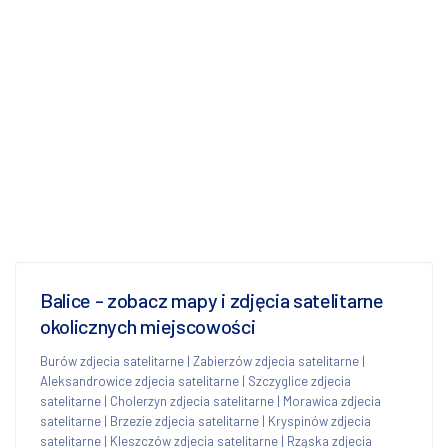
Balice - zobacz mapy i zdjęcia satelitarne
okolicznych miejscowości
Burów zdjecia satelitarne
|
Zabierzów zdjecia satelitarne
|
Aleksandrowice zdjecia satelitarne
|
Szczyglice zdjecia
satelitarne
|
Cholerzyn zdjecia satelitarne
|
Morawica zdjecia
satelitarne
|
Brzezie zdjecia satelitarne
|
Kryspinów zdjecia
satelitarne
|
Kleszczów zdjecia satelitarne
|
Rząska zdjecia