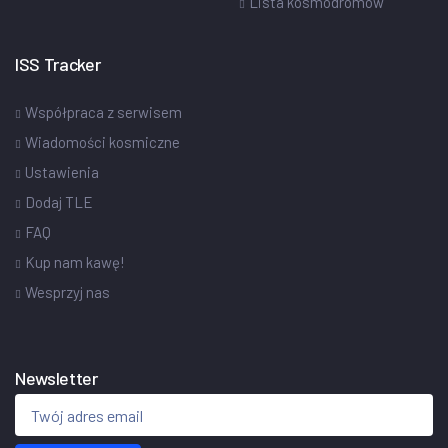
Lista kosmodromów
ISS Tracker
Współpraca z serwisem
Wiadomości kosmiczne
Ustawienia
Dodaj TLE
FAQ
Kup nam kawę!
Wesprzyj nas
Newsletter