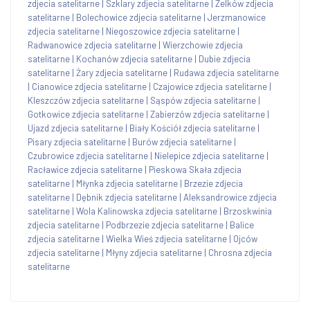
zdjecia satelitarne
|
Szklary zdjecia satelitarne
|
Zelków zdjecia
satelitarne
|
Bolechowice zdjecia satelitarne
|
Jerzmanowice
zdjecia satelitarne
|
Niegoszowice zdjecia satelitarne
|
Radwanowice zdjecia satelitarne
|
Wierzchowie zdjecia
satelitarne
|
Kochanów zdjecia satelitarne
|
Dubie zdjecia
satelitarne
|
Żary zdjecia satelitarne
|
Rudawa zdjecia satelitarne
|
Cianowice zdjecia satelitarne
|
Czajowice zdjecia satelitarne
|
Kleszczów zdjecia satelitarne
|
Sąspów zdjecia satelitarne
|
Gotkowice zdjecia satelitarne
|
Zabierzów zdjecia satelitarne
|
Ujazd zdjecia satelitarne
|
Biały Kościół zdjecia satelitarne
|
Pisary zdjecia satelitarne
|
Burów zdjecia satelitarne
|
Czubrowice zdjecia satelitarne
|
Nielepice zdjecia satelitarne
|
Racławice zdjecia satelitarne
|
Pieskowa Skała zdjecia
satelitarne
|
Młynka zdjecia satelitarne
|
Brzezie zdjecia
satelitarne
|
Dębnik zdjecia satelitarne
|
Aleksandrowice zdjecia
satelitarne
|
Wola Kalinowska zdjecia satelitarne
|
Brzoskwinia
zdjecia satelitarne
|
Podbrzezie zdjecia satelitarne
|
Balice
zdjecia satelitarne
|
Wielka Wieś zdjecia satelitarne
|
Ojców
zdjecia satelitarne
|
Młyny zdjecia satelitarne
|
Chrosna zdjecia
satelitarne