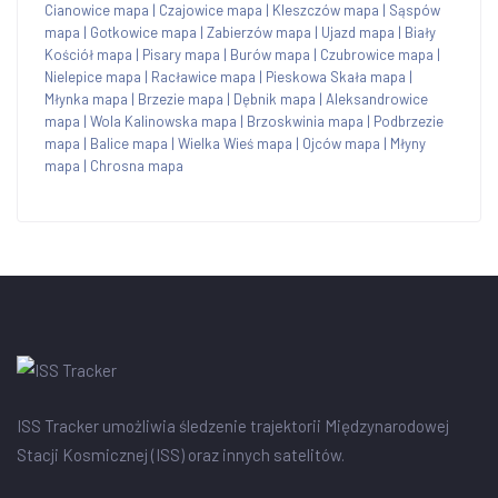
Cianowice mapa
|
Czajowice mapa
|
Kleszczów mapa
|
Sąspów
mapa
|
Gotkowice mapa
|
Zabierzów mapa
|
Ujazd mapa
|
Biały
Kościół mapa
|
Pisary mapa
|
Burów mapa
|
Czubrowice mapa
|
Nielepice mapa
|
Racławice mapa
|
Pieskowa Skała mapa
|
Młynka mapa
|
Brzezie mapa
|
Dębnik mapa
|
Aleksandrowice
mapa
|
Wola Kalinowska mapa
|
Brzoskwinia mapa
|
Podbrzezie
mapa
|
Balice mapa
|
Wielka Wieś mapa
|
Ojców mapa
|
Młyny
mapa
|
Chrosna mapa
ISS Tracker umożliwia śledzenie trajektorii Międzynarodowej
Stacji Kosmicznej (ISS) oraz innych satelitów.