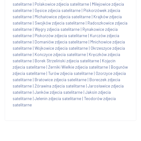
satelitarne
|
Polakowice zdjecia satelitarne
|
Milejowice zdjecia
satelitarne
|
Gęsice zdjecia satelitarne
|
Piskorzówek zdjecia
satelitarne
|
Michałowice zdjecia satelitarne
|
Krajków zdjecia
satelitarne
|
Swojków zdjecia satelitarne
|
Radoszkowice zdjecia
satelitarne
|
Węgry zdjecia satelitarne
|
Rynakowice zdjecia
satelitarne
|
Piskorzów zdjecia satelitarne
|
Kurczów zdjecia
satelitarne
|
Domaniów zdjecia satelitarne
|
Mnichowice zdjecia
satelitarne
|
Wojkowice zdjecia satelitarne
|
Okrzeszyce zdjecia
satelitarne
|
Kończyce zdjecia satelitarne
|
Kręczków zdjecia
satelitarne
|
Borek Strzeliński zdjecia satelitarne
|
Kojęcin
zdjecia satelitarne
|
Żerniki Wielkie zdjecia satelitarne
|
Bogunów
zdjecia satelitarne
|
Turów zdjecia satelitarne
|
Ozorzyce zdjecia
satelitarne
|
Bratowice zdjecia satelitarne
|
Boreczek zdjecia
satelitarne
|
Żórawina zdjecia satelitarne
|
Jarosławice zdjecia
satelitarne
|
Janków zdjecia satelitarne
|
Jaksin zdjecia
satelitarne
|
Jelenin zdjecia satelitarne
|
Teodorów zdjecia
satelitarne