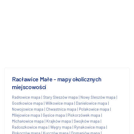
Racławice Małe - mapy okolicznych
miejscowości
Radłowice mapa
|
Stary Śleszów mapa
|
Nowy Śleszów mapa
|
Gostkowice mapa
|
Wilkowice mapa
|
Danielowice mapa
|
Nowojowice mapa
|
Chwastnica mapa
|
Polakowice mapa
|
Milejowice mapa
|
Gęsice mapa
|
Piskorzówek mapa
|
Michałowice mapa
|
Krajków mapa
|
Swojków mapa
|
Radoszkowice mapa
|
Węgry mapa
|
Rynakowice mapa
|
Piskorzów mapa
|
Kurczów mapa
|
Domaniów mapa
|