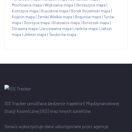
Mnichowice mapa
|
Wojkowice mapa
|
Okrzeszyce mapa
|
Kończyce mapa
|
Kręczków mapa
|
Borek Strzeliński mapa
|
Kojęcin mapa
|
Żerniki Wielkie mapa
|
Bogunów mapa
|
Turów
mapa
|
Ozorzyce mapa
|
Bratowice mapa
|
Boreczek mapa
|
Żórawina mapa
|
Jarosławice mapa
|
Janków mapa
|
Jaksin
mapa
|
Jelenin mapa
|
Teodorów mapa
ISS Tracker umożliwia śledzenie trajektorii Międzynarodowej
Stacji Kosmicznej (ISS) oraz innych satelitów.
Serwis wykorzystuje dane udostępniane przez agencje