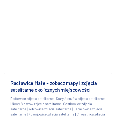
Racławice Małe - zobacz mapy i zdjęcia
satelitarne okolicznych miejscowości
Radłowice zdjecia satelitarne
|
Stary Śleszów zdjecia satelitarne
|
Nowy Śleszów zdjecia satelitarne
|
Gostkowice zdjecia
satelitarne
|
Wilkowice zdjecia satelitarne
|
Danielowice zdjecia
satelitarne
|
Nowojowice zdjecia satelitarne
|
Chwastnica zdjecia