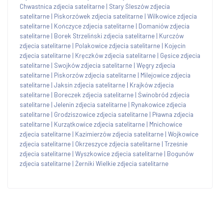
Chwastnica zdjecia satelitarne
|
Stary Śleszów zdjecia
satelitarne
|
Piskorzówek zdjecia satelitarne
|
Wilkowice zdjecia
satelitarne
|
Kończyce zdjecia satelitarne
|
Domaniów zdjecia
satelitarne
|
Borek Strzeliński zdjecia satelitarne
|
Kurczów
zdjecia satelitarne
|
Polakowice zdjecia satelitarne
|
Kojęcin
zdjecia satelitarne
|
Kręczków zdjecia satelitarne
|
Gęsice zdjecia
satelitarne
|
Swojków zdjecia satelitarne
|
Węgry zdjecia
satelitarne
|
Piskorzów zdjecia satelitarne
|
Milejowice zdjecia
satelitarne
|
Jaksin zdjecia satelitarne
|
Krajków zdjecia
satelitarne
|
Boreczek zdjecia satelitarne
|
Świnobród zdjecia
satelitarne
|
Jelenin zdjecia satelitarne
|
Rynakowice zdjecia
satelitarne
|
Grodziszowice zdjecia satelitarne
|
Pławna zdjecia
satelitarne
|
Kurzątkowice zdjecia satelitarne
|
Mnichowice
zdjecia satelitarne
|
Kazimierzów zdjecia satelitarne
|
Wojkowice
zdjecia satelitarne
|
Okrzeszyce zdjecia satelitarne
|
Trześnie
zdjecia satelitarne
|
Wyszkowice zdjecia satelitarne
|
Bogunów
zdjecia satelitarne
|
Żerniki Wielkie zdjecia satelitarne