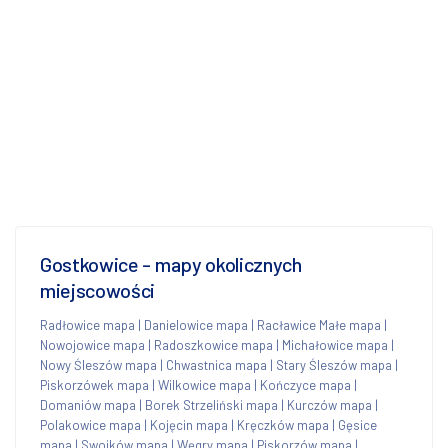
Gostkowice - mapy okolicznych
miejscowości
Radłowice mapa
|
Danielowice mapa
|
Racławice Małe mapa
|
Nowojowice mapa
|
Radoszkowice mapa
|
Michałowice mapa
|
Nowy Śleszów mapa
|
Chwastnica mapa
|
Stary Śleszów mapa
|
Piskorzówek mapa
|
Wilkowice mapa
|
Kończyce mapa
|
Domaniów mapa
|
Borek Strzeliński mapa
|
Kurczów mapa
|
Polakowice mapa
|
Kojęcin mapa
|
Kręczków mapa
|
Gęsice
mapa
|
Swojków mapa
|
Węgry mapa
|
Piskorzów mapa
|