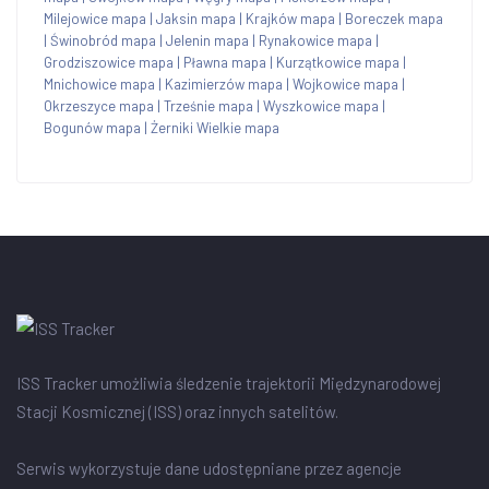
Milejowice mapa
|
Jaksin mapa
|
Krajków mapa
|
Boreczek mapa
|
Świnobród mapa
|
Jelenin mapa
|
Rynakowice mapa
|
Grodziszowice mapa
|
Pławna mapa
|
Kurzątkowice mapa
|
Mnichowice mapa
|
Kazimierzów mapa
|
Wojkowice mapa
|
Okrzeszyce mapa
|
Trześnie mapa
|
Wyszkowice mapa
|
Bogunów mapa
|
Żerniki Wielkie mapa
ISS Tracker umożliwia śledzenie trajektorii Międzynarodowej
Stacji Kosmicznej (ISS) oraz innych satelitów.
Serwis wykorzystuje dane udostępniane przez agencje