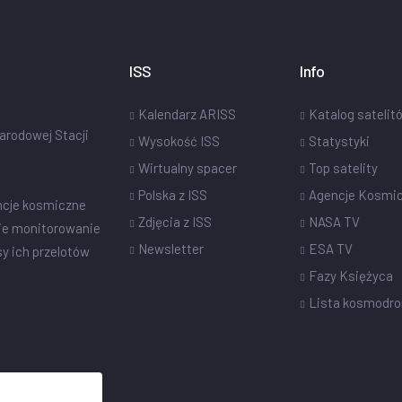
ISS
Info
Kalendarz ARISS
Katalog satelit
narodowej Stacji
Wysokość ISS
Statystyki
Wirtualny spacer
Top satelity
Polska z ISS
Agencje Kosmi
ncje kosmiczne
Zdjęcia z ISS
NASA TV
ie monitorowanie
Newsletter
ESA TV
sy ich przelotów
Fazy Księżyca
Lista kosmodr