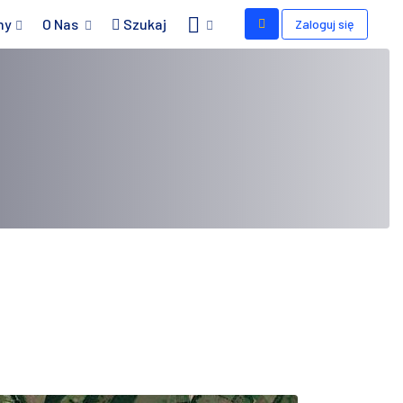
my
O Nas
Szukaj
Zaloguj się