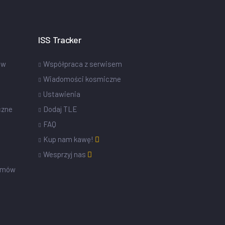
ISS Tracker
ów
Współpraca z serwisem
Wiadomości kosmiczne
Ustawienia
czne
Dodaj TLE
FAQ
Kup nam kawę!
Wesprzyj nas
omów