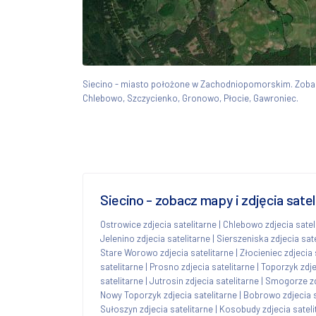
Siecino - miasto położone w Zachodniopomorskim. Zoba
Chlebowo, Szczycienko, Gronowo, Płocie, Gawroniec.
Siecino - zobacz mapy i zdjęcia sate
Ostrowice zdjecia satelitarne
|
Chlebowo zdjecia satel
Jelenino zdjecia satelitarne
|
Sierszeniska zdjecia sat
Stare Worowo zdjecia satelitarne
|
Złocieniec zdjecia 
satelitarne
|
Prosno zdjecia satelitarne
|
Toporzyk zdje
satelitarne
|
Jutrosin zdjecia satelitarne
|
Smogorze zdj
Nowy Toporzyk zdjecia satelitarne
|
Bobrowo zdjecia s
Sułoszyn zdjecia satelitarne
|
Kosobudy zdjecia sateli