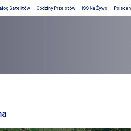
alog Satelitów
Godziny Przelotów
ISS Na Żywo
Poleca
na