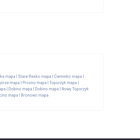
ska mapa
|
Stare Resko mapa
|
Cieminko mapa
|
górze mapa
|
Prosno mapa
|
Toporzyk mapa
|
apa
|
Dobino mapa
|
Dobino mapa
|
Nowy Toporzyk
cino mapa
|
Bronowo mapa