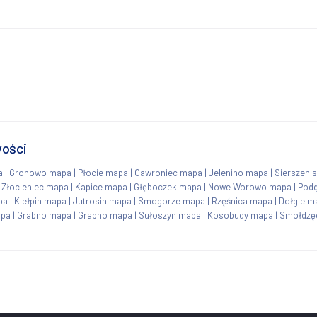
wości
a
|
Gronowo mapa
|
Płocie mapa
|
Gawroniec mapa
|
Jelenino mapa
|
Sierszeni
|
Złocieniec mapa
|
Kapice mapa
|
Głęboczek mapa
|
Nowe Worowo mapa
|
Pod
pa
|
Kiełpin mapa
|
Jutrosin mapa
|
Smogorze mapa
|
Rzęśnica mapa
|
Dołgie m
apa
|
Grabno mapa
|
Grabno mapa
|
Sułoszyn mapa
|
Kosobudy mapa
|
Smołdzę