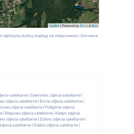
Leaflet
| Powered by
Esri
|
©
Esri
W najbliższej okolicy znajdują się miejscowości: Ostrowice,
jecia satelitarne
|
Gawroniec zdjecia satelitarne
|
o zdjecia satelitarne
|
Borne zdjecia satelitarne
|
rowo zdjecia satelitarne
|
Podgórze zdjecia
ne
|
Rzepowo zdjecia satelitarne
|
Kiełpin zdjecia
no zdjecia satelitarne
|
Dobino zdjecia satelitarne
|
djecia satelitarne
|
Grabno zdjecia satelitarne
|