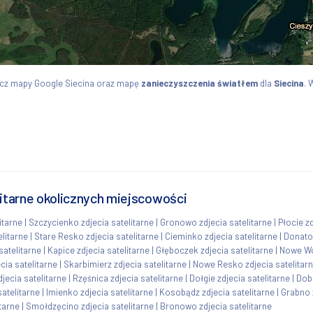
cz mapy Google Siecina oraz mapę
zanieczyszczenia światłem
dla
Siecina
. 
litarne okolicznych miejscowości
itarne
|
Szczycienko zdjecia satelitarne
|
Gronowo zdjecia satelitarne
|
Płocie zd
elitarne
|
Stare Resko zdjecia satelitarne
|
Cieminko zdjecia satelitarne
|
Donatow
satelitarne
|
Kapice zdjecia satelitarne
|
Głęboczek zdjecia satelitarne
|
Nowe Wo
cia satelitarne
|
Skarbimierz zdjecia satelitarne
|
Nowe Resko zdjecia satelitar
ecia satelitarne
|
Rzęśnica zdjecia satelitarne
|
Dołgie zdjecia satelitarne
|
Dobi
atelitarne
|
Imienko zdjecia satelitarne
|
Kosobądz zdjecia satelitarne
|
Grabno z
tarne
|
Smołdzęcino zdjecia satelitarne
|
Bronowo zdjecia satelitarne