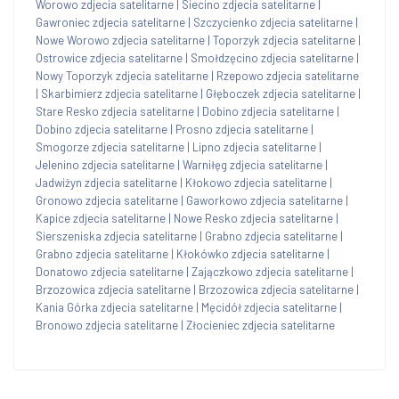
Worowo zdjecia satelitarne
|
Siecino zdjecia satelitarne
|
Gawroniec zdjecia satelitarne
|
Szczycienko zdjecia satelitarne
|
Nowe Worowo zdjecia satelitarne
|
Toporzyk zdjecia satelitarne
|
Ostrowice zdjecia satelitarne
|
Smołdzęcino zdjecia satelitarne
|
Nowy Toporzyk zdjecia satelitarne
|
Rzepowo zdjecia satelitarne
|
Skarbimierz zdjecia satelitarne
|
Głęboczek zdjecia satelitarne
|
Stare Resko zdjecia satelitarne
|
Dobino zdjecia satelitarne
|
Dobino zdjecia satelitarne
|
Prosno zdjecia satelitarne
|
Smogorze zdjecia satelitarne
|
Lipno zdjecia satelitarne
|
Jelenino zdjecia satelitarne
|
Warniłęg zdjecia satelitarne
|
Jadwiżyn zdjecia satelitarne
|
Kłokowo zdjecia satelitarne
|
Gronowo zdjecia satelitarne
|
Gaworkowo zdjecia satelitarne
|
Kapice zdjecia satelitarne
|
Nowe Resko zdjecia satelitarne
|
Sierszeniska zdjecia satelitarne
|
Grabno zdjecia satelitarne
|
Grabno zdjecia satelitarne
|
Kłokówko zdjecia satelitarne
|
Donatowo zdjecia satelitarne
|
Zajączkowo zdjecia satelitarne
|
Brzozowica zdjecia satelitarne
|
Brzozowica zdjecia satelitarne
|
Kania Górka zdjecia satelitarne
|
Męcidół zdjecia satelitarne
|
Bronowo zdjecia satelitarne
|
Złocieniec zdjecia satelitarne