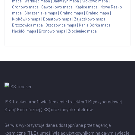
mapa
|
Warniłęg mapa
|
Jadwiżyn mapa
|
Kłokowo mapa
|
Gronowo mapa
|
Gaworkowo mapa
|
Kapice mapa
|
Nowe Resko
mapa
|
Sierszeniska mapa
|
Grabno mapa
|
Grabno mapa
|
Kłokówko mapa
|
Donatowo mapa
|
Zajączkowo mapa
|
Brzozowica mapa
|
Brzozowica mapa
|
Kania Górka mapa
|
Męcidół mapa
|
Bronowo mapa
|
Złocieniec mapa
ISS Tracker umożliwia śledzenie trajektorii Międzynarodowej
Stacji Kosmicznej (ISS) oraz innych satelitów.
Serwis wykorzystuje dane udostępniane przez agencje
kosmiczne (TLE), umożliwiając użytkownikom na całym świecie