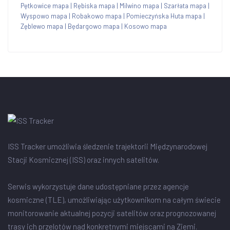
Pętkowice mapa
|
Rębiska mapa
|
Milwino mapa
|
Szarłata mapa
|
Wyspowo mapa
|
Robakowo mapa
|
Pomieczyńska Huta mapa
|
Zęblewo mapa
|
Będargowo mapa
|
Kosowo mapa
ISS Tracker umożliwia śledzenie trajektorii Międzynarodowej
Stacji Kosmicznej (ISS) oraz innych satelitów.
Serwis wykorzystuje dane udostępniane przez agencje
kosmiczne (TLE), umożliwiając użytkownikom na całym świecie
monitorowanie aktualnej pozycji satelitów oraz prognozowanej
trasy ich przelotów nad konkretnymi miejscami na Ziemi.