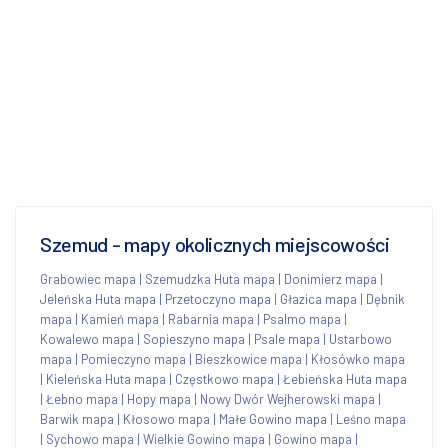
Szemud - mapy okolicznych miejscowości
Grabowiec mapa
|
Szemudzka Huta mapa
|
Donimierz mapa
|
Jeleńska Huta mapa
|
Przetoczyno mapa
|
Głazica mapa
|
Dębnik
mapa
|
Kamień mapa
|
Rabarnia mapa
|
Psalmo mapa
|
Kowalewo mapa
|
Sopieszyno mapa
|
Psale mapa
|
Ustarbowo
mapa
|
Pomieczyno mapa
|
Bieszkowice mapa
|
Kłosówko mapa
|
Kieleńska Huta mapa
|
Częstkowo mapa
|
Łebieńska Huta mapa
|
Łebno mapa
|
Hopy mapa
|
Nowy Dwór Wejherowski mapa
|
Barwik mapa
|
Kłosowo mapa
|
Małe Gowino mapa
|
Leśno mapa
|
Sychowo mapa
|
Wielkie Gowino mapa
|
Gowino mapa
|