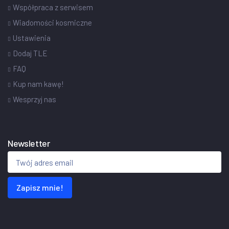
Współpraca z serwisem
Wiadomości kosmiczne
Ustawienia
Dodaj TLE
FAQ
Kup nam kawę!
Wesprzyj nas
Newsletter
Zapisz mnie!