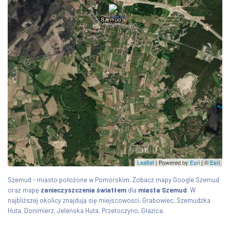
Leaflet
| Powered by
Esri
|
©
Esri
Szemud - miasto położone w Pomorskim. Zobacz mapy Google Szemud
oraz mapę
zanieczyszczenia światłem
dla
miasta Szemud
. W
najbliższej okolicy znajdują się miejscowości: Grabowiec, Szemudzka
Huta, Donimierz, Jeleńska Huta, Przetoczyno, Głazica.