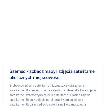
Szemud - zobacz mapy i zdjęcia satelitarne
okolicznych miejscowości
Grabowiec zdjecia satelitarne
|
Szemudzka Huta zdjecia
satelitarne
|
Donimierz zdjecia satelitarne
|
Jeleńska Huta zdjecia
satelitarne
|
Przetoczyno zdjecia satelitarne
|
Głazica zdjecia
satelitarne
|
Dębnik zdjecia satelitarne
|
Kamień zdjecia
satelitarne
|
Rabarnia zdjecia satelitarne
|
Psalmo zdjecia