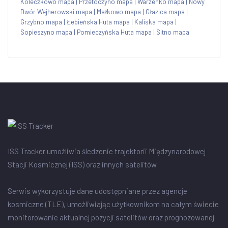
Koleczkowo mapa
|
Przetoczyno mapa
|
Warzenko mapa
|
Nowy
Dwór Wejherowski mapa
|
Małkowo mapa
|
Głazica mapa
|
Grzybno mapa
|
Łebieńska Huta mapa
|
Kaliska mapa
|
Sopieszyno mapa
|
Pomieczyńska Huta mapa
|
Sitno mapa
ISS Tracker umożliwia śledzenie trajektorii Międzynarodowej
Stacji Kosmicznej (ISS) oraz innych satelitów.
Serwis wykorzystuje dane udostępniane przez agencje
kosmiczne (TLE), umożliwiając użytkownikom na całym świecie
monitorowanie aktualnej pozycji satelitów oraz prognozowanej