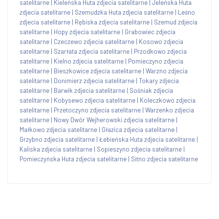
satelitarne
|
Kieleńska Huta zdjecia satelitarne
|
Jeleńska Huta
zdjecia satelitarne
|
Szemudzka Huta zdjecia satelitarne
|
Leśno
zdjecia satelitarne
|
Rębiska zdjecia satelitarne
|
Szemud zdjecia
satelitarne
|
Hopy zdjecia satelitarne
|
Grabowiec zdjecia
satelitarne
|
Czeczewo zdjecia satelitarne
|
Kosowo zdjecia
satelitarne
|
Szarłata zdjecia satelitarne
|
Przodkowo zdjecia
satelitarne
|
Kielno zdjecia satelitarne
|
Pomieczyno zdjecia
satelitarne
|
Bieszkowice zdjecia satelitarne
|
Warzno zdjecia
satelitarne
|
Donimierz zdjecia satelitarne
|
Tokary zdjecia
satelitarne
|
Barwik zdjecia satelitarne
|
Sośniak zdjecia
satelitarne
|
Kobysewo zdjecia satelitarne
|
Koleczkowo zdjecia
satelitarne
|
Przetoczyno zdjecia satelitarne
|
Warzenko zdjecia
satelitarne
|
Nowy Dwór Wejherowski zdjecia satelitarne
|
Małkowo zdjecia satelitarne
|
Głazica zdjecia satelitarne
|
Grzybno zdjecia satelitarne
|
Łebieńska Huta zdjecia satelitarne
|
Kaliska zdjecia satelitarne
|
Sopieszyno zdjecia satelitarne
|
Pomieczyńska Huta zdjecia satelitarne
|
Sitno zdjecia satelitarne