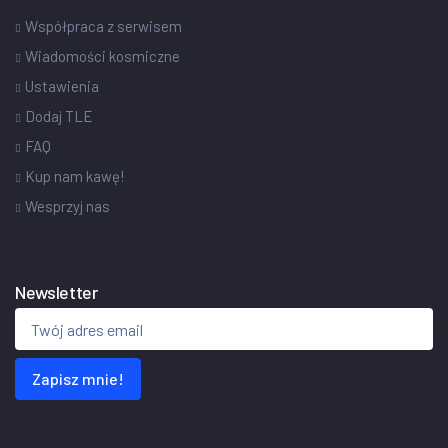
Współpraca z serwisem
Wiadomości kosmiczne
Ustawienia
Dodaj TLE
FAQ
Kup nam kawę!
Wesprzyj nas
Newsletter
Zapisz mnie!