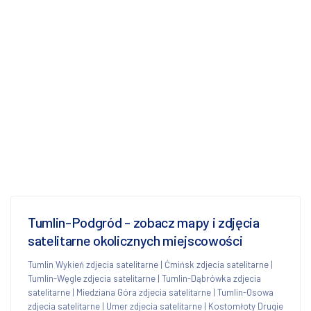
Tumlin-Podgród - zobacz mapy i zdjęcia
satelitarne okolicznych miejscowości
Tumlin Wykień zdjecia satelitarne
|
Ćmińsk zdjecia satelitarne
|
Tumlin-Węgle zdjecia satelitarne
|
Tumlin-Dąbrówka zdjecia
satelitarne
|
Miedziana Góra zdjecia satelitarne
|
Tumlin-Osowa
zdjecia satelitarne
|
Umer zdjecia satelitarne
|
Kostomłoty Drugie