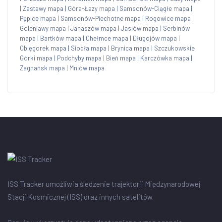
|
Zastawy mapa
|
Góra-Łazy mapa
|
Samsonów-Ciągłe mapa
|
Pępice mapa
|
Samsonów-Piechotne mapa
|
Rogowice mapa
|
Goleniawy mapa
|
Janaszów mapa
|
Jasiów mapa
|
Serbinów
mapa
|
Bartków mapa
|
Chełmce mapa
|
Długojów mapa
|
Oblęgorek mapa
|
Siodła mapa
|
Brynica mapa
|
Szczukowskie
Górki mapa
|
Podchyby mapa
|
Bień mapa
|
Karczówka mapa
|
Zagnańsk mapa
|
Mniów mapa
ISS Tracker umożliwia śledzenie trajektorii Międzynarodowej
Stacji Kosmicznej (ISS) oraz innych satelitów.