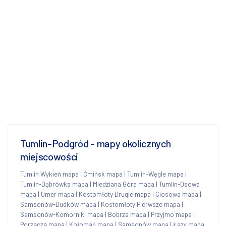
Tumlin-Podgród - mapy okolicznych
miejscowości
Tumlin Wykień mapa
|
Ćmińsk mapa
|
Tumlin-Węgle mapa
|
Tumlin-Dąbrówka mapa
|
Miedziana Góra mapa
|
Tumlin-Osowa
mapa
|
Umer mapa
|
Kostomłoty Drugie mapa
|
Ciosowa mapa
|
Samsonów-Dudków mapa
|
Kostomłoty Pierwsze mapa
|
Samsonów-Komorniki mapa
|
Bobrza mapa
|
Przyjmo mapa
|
Porzecze mapa
|
Kołomań mapa
|
Samsonów mapa
|
Łazy mapa