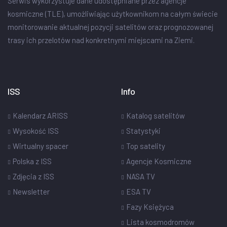
Serwis wykorzystuje dane udostępniane przez agencje
kosmiczne (TLE), umożliwiając użytkownikom na całym świecie
monitorowanie aktualnej pozycji satelitów oraz prognozowanej
trasy ich przelotów nad konkretnymi miejscami na Ziemi.
ISS
Info
Kalendarz ARISS
Katalog satelitów
Wysokość ISS
Statystyki
Wirtualny spacer
Top satelity
Polska z ISS
Agencje Kosmiczne
Zdjęcia z ISS
NASA TV
Newsletter
ESA TV
Fazy Księżyca
Lista kosmodromów