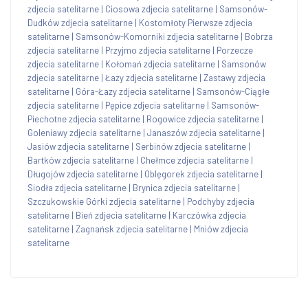
zdjecia satelitarne
|
Ciosowa zdjecia satelitarne
|
Samsonów-
Dudków zdjecia satelitarne
|
Kostomłoty Pierwsze zdjecia
satelitarne
|
Samsonów-Komorniki zdjecia satelitarne
|
Bobrza
zdjecia satelitarne
|
Przyjmo zdjecia satelitarne
|
Porzecze
zdjecia satelitarne
|
Kołomań zdjecia satelitarne
|
Samsonów
zdjecia satelitarne
|
Łazy zdjecia satelitarne
|
Zastawy zdjecia
satelitarne
|
Góra-Łazy zdjecia satelitarne
|
Samsonów-Ciągłe
zdjecia satelitarne
|
Pępice zdjecia satelitarne
|
Samsonów-
Piechotne zdjecia satelitarne
|
Rogowice zdjecia satelitarne
|
Goleniawy zdjecia satelitarne
|
Janaszów zdjecia satelitarne
|
Jasiów zdjecia satelitarne
|
Serbinów zdjecia satelitarne
|
Bartków zdjecia satelitarne
|
Chełmce zdjecia satelitarne
|
Długojów zdjecia satelitarne
|
Oblęgorek zdjecia satelitarne
|
Siodła zdjecia satelitarne
|
Brynica zdjecia satelitarne
|
Szczukowskie Górki zdjecia satelitarne
|
Podchyby zdjecia
satelitarne
|
Bień zdjecia satelitarne
|
Karczówka zdjecia
satelitarne
|
Zagnańsk zdjecia satelitarne
|
Mniów zdjecia
satelitarne