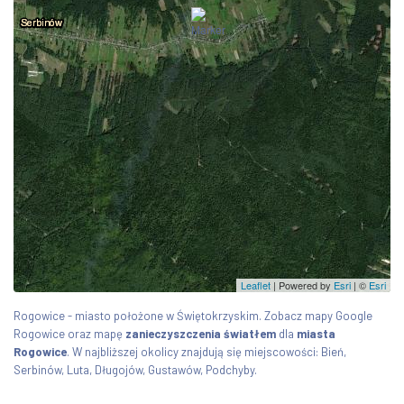
Leaflet
| Powered by
Esri
|
©
Esri
Rogowice - miasto położone w Świętokrzyskim. Zobacz mapy Google
Rogowice oraz mapę
zanieczyszczenia światłem
dla
miasta
Rogowice
. W najbliższej okolicy znajdują się miejscowości: Bień,
Serbinów, Luta, Długojów, Gustawów, Podchyby.