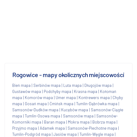
Rogowice - mapy okolicznych miejscowości
Bień mapa
|
Serbinów mapa
|
Luta mapa
|
Długojów mapa
|
Gustawów mapa
|
Podchyby mapa
|
Krasna mapa
|
Kołomań
mapa
|
Komorów mapa
|
Umer mapa
|
Kontrewers mapa
|
Chyby
mapa
|
Gosań mapa
|
Ćmińsk mapa
|
Tumlin-Dąbrówka mapa
|
Samsonów-Dudków mapa
|
Kucębów mapa
|
Samsonów-Ciągłe
mapa
|
Tumlin-Osowa mapa
|
Samsonów mapa
|
Samsonów-
Komorniki mapa
|
Baran mapa
|
Mokra mapa
|
Bobrza mapa
|
Przyjmo mapa
|
Adamek mapa
|
Samsonów-Piechotne mapa
|
Tumlin-Podgród mapa
|
Jasiów mapa
|
Tumlin-Węgle mapa
|