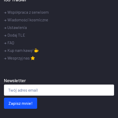
Współpraca z serwisem
Wiadomości kosmiczne
Ustawienia
Dodaj TLE
FAQ
Kup nam kawę!
Wesprzyj nas
Newsletter
Zapisz mnie!