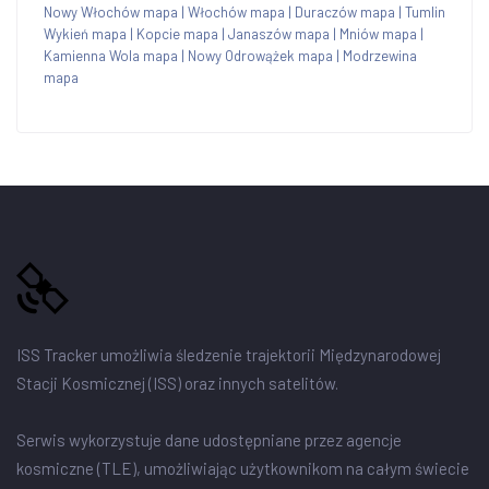
Nowy Włochów mapa
|
Włochów mapa
|
Duraczów mapa
|
Tumlin
Wykień mapa
|
Kopcie mapa
|
Janaszów mapa
|
Mniów mapa
|
Kamienna Wola mapa
|
Nowy Odrowążek mapa
|
Modrzewina
mapa
ISS Tracker umożliwia śledzenie trajektorii Międzynarodowej
Stacji Kosmicznej (ISS) oraz innych satelitów.
Serwis wykorzystuje dane udostępniane przez agencje
kosmiczne (TLE), umożliwiając użytkownikom na całym świecie