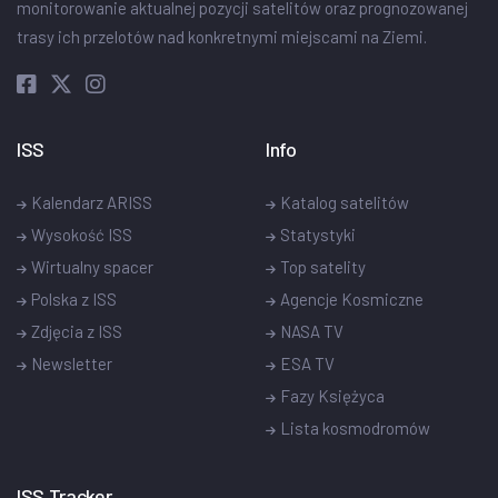
monitorowanie aktualnej pozycji satelitów oraz prognozowanej
trasy ich przelotów nad konkretnymi miejscami na Ziemi.
ISS
Info
Kalendarz ARISS
Katalog satelitów
Wysokość ISS
Statystyki
Wirtualny spacer
Top satelity
Polska z ISS
Agencje Kosmiczne
Zdjęcia z ISS
NASA TV
Newsletter
ESA TV
Fazy Księżyca
Lista kosmodromów
ISS Tracker