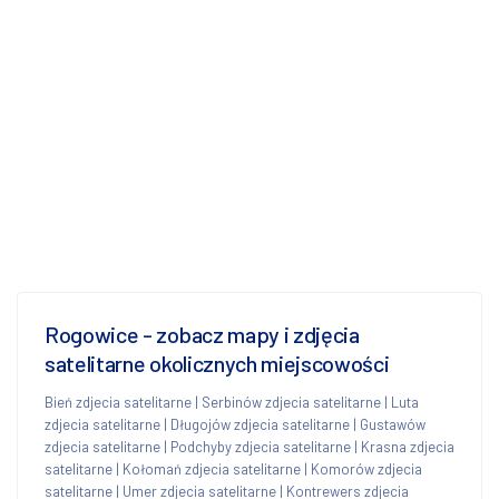
Rogowice - zobacz mapy i zdjęcia
satelitarne okolicznych miejscowości
Bień zdjecia satelitarne
|
Serbinów zdjecia satelitarne
|
Luta
zdjecia satelitarne
|
Długojów zdjecia satelitarne
|
Gustawów
zdjecia satelitarne
|
Podchyby zdjecia satelitarne
|
Krasna zdjecia
satelitarne
|
Kołomań zdjecia satelitarne
|
Komorów zdjecia
satelitarne
|
Umer zdjecia satelitarne
|
Kontrewers zdjecia