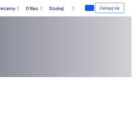
lecamy
O Nas
Szukaj
Zaloguj się