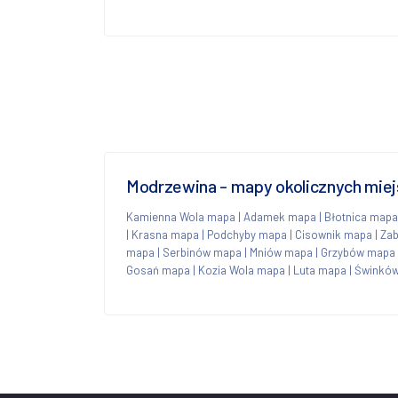
Modrzewina - mapy okolicznych mie
Kamienna Wola mapa
|
Adamek mapa
|
Błotnica mapa
|
Krasna mapa
|
Podchyby mapa
|
Cisownik mapa
|
Za
mapa
|
Serbinów mapa
|
Mniów mapa
|
Grzybów mapa
Gosań mapa
|
Kozia Wola mapa
|
Luta mapa
|
Świnkó