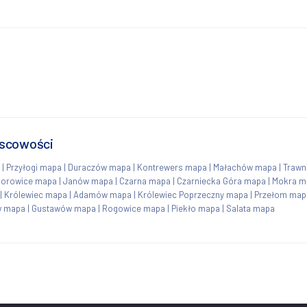
jscowości
|
Przyłogi mapa
|
Duraczów mapa
|
Kontrewers mapa
|
Małachów mapa
|
Trawn
borowice mapa
|
Janów mapa
|
Czarna mapa
|
Czarniecka Góra mapa
|
Mokra m
|
Królewiec mapa
|
Adamów mapa
|
Królewiec Poprzeczny mapa
|
Przełom map
w mapa
|
Gustawów mapa
|
Rogowice mapa
|
Piekło mapa
|
Salata mapa