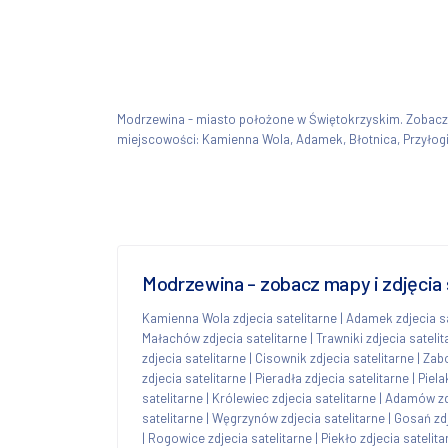
Modrzewina - miasto położone w Świętokrzyskim. Zobac
miejscowości: Kamienna Wola, Adamek, Błotnica, Przyłog
Modrzewina - zobacz mapy i zdjęcia 
Kamienna Wola zdjecia satelitarne
|
Adamek zdjecia sa
Małachów zdjecia satelitarne
|
Trawniki zdjecia satelit
zdjecia satelitarne
|
Cisownik zdjecia satelitarne
|
Zabo
zdjecia satelitarne
|
Pieradła zdjecia satelitarne
|
Piela
satelitarne
|
Królewiec zdjecia satelitarne
|
Adamów zdj
satelitarne
|
Węgrzynów zdjecia satelitarne
|
Gosań zdj
|
Rogowice zdjecia satelitarne
|
Piekło zdjecia satelita