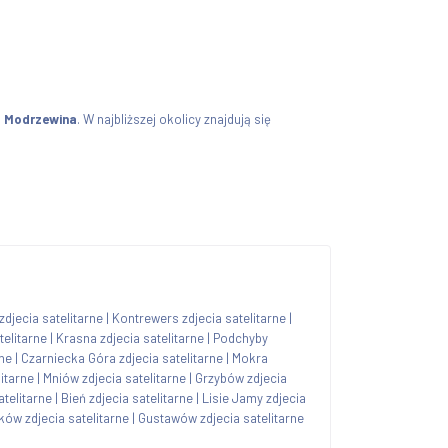
 Modrzewina
. W najbliższej okolicy znajdują się
djecia satelitarne
|
Kontrewers zdjecia satelitarne
|
telitarne
|
Krasna zdjecia satelitarne
|
Podchyby
rne
|
Czarniecka Góra zdjecia satelitarne
|
Mokra
itarne
|
Mniów zdjecia satelitarne
|
Grzybów zdjecia
atelitarne
|
Bień zdjecia satelitarne
|
Lisie Jamy zdjecia
ków zdjecia satelitarne
|
Gustawów zdjecia satelitarne