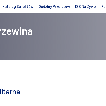
Katalog Satelitów
Godziny Przelotów
ISS Na Żywo
Po
rzewina
itarna