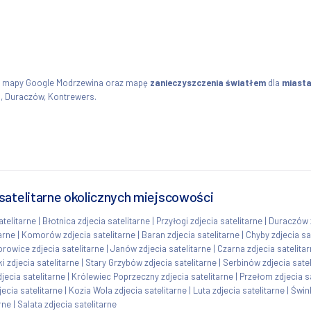
z mapy Google Modrzewina oraz mapę
zanieczyszczenia światłem
dla
miasta
i, Duraczów, Kontrewers.
satelitarne okolicznych miejscowości
telitarne
|
Błotnica zdjecia satelitarne
|
Przyłogi zdjecia satelitarne
|
Duraczów z
arne
|
Komorów zdjecia satelitarne
|
Baran zdjecia satelitarne
|
Chyby zdjecia sa
rowice zdjecia satelitarne
|
Janów zdjecia satelitarne
|
Czarna zdjecia satelita
ki zdjecia satelitarne
|
Stary Grzybów zdjecia satelitarne
|
Serbinów zdjecia satel
ecia satelitarne
|
Królewiec Poprzeczny zdjecia satelitarne
|
Przełom zdjecia s
ecia satelitarne
|
Kozia Wola zdjecia satelitarne
|
Luta zdjecia satelitarne
|
Świn
rne
|
Salata zdjecia satelitarne