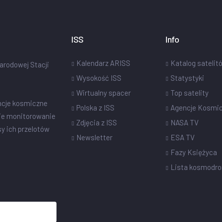
ISS
Info
Kalendarz ARISS
Katalog satelit
narodowej Stacji
Wysokość ISS
Statystyki
Wirtualny spacer
Top satelity
ncje kosmiczne
Polska z ISS
Agencje Kosmi
ie monitorowanie
Zdjęcia z ISS
NASA TV
sy ich przelotów
Newsletter
ESA TV
Fazy Księżyca
Lista kosmodr