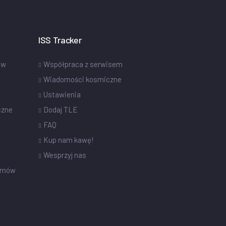
ISS Tracker
ów
Współpraca z serwisem
Wiadomości kosmiczne
Ustawienia
czne
Dodaj TLE
FAQ
Kup nam kawę!
Wesprzyj nas
omów