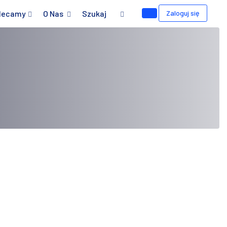
lecamy
O Nas
Szukaj
Zaloguj się