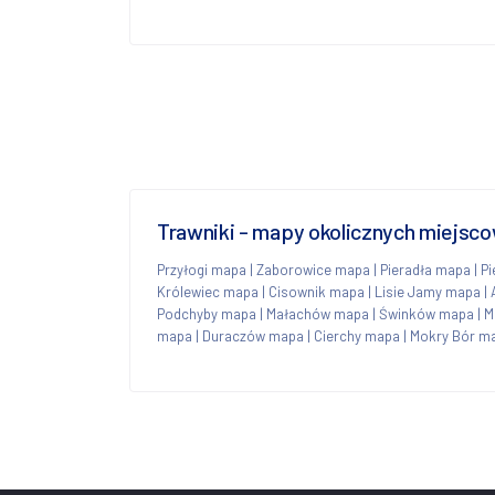
Trawniki - mapy okolicznych miejsc
Przyłogi mapa
|
Zaborowice mapa
|
Pieradła mapa
|
Pi
Królewiec mapa
|
Cisownik mapa
|
Lisie Jamy mapa
|
Podchyby mapa
|
Małachów mapa
|
Świnków mapa
|
M
mapa
|
Duraczów mapa
|
Cierchy mapa
|
Mokry Bór m