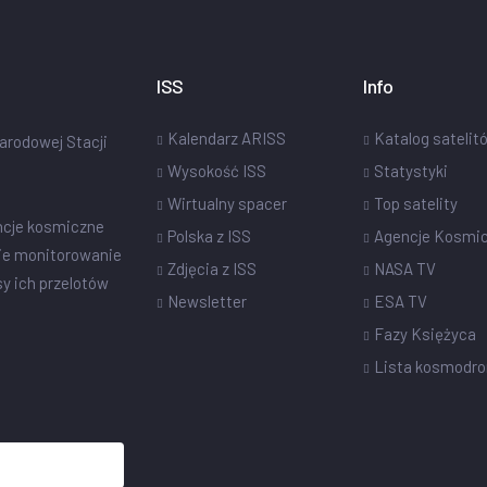
ISS
Info
Kalendarz ARISS
Katalog satelit
narodowej Stacji
Wysokość ISS
Statystyki
Wirtualny spacer
Top satelity
ncje kosmiczne
Polska z ISS
Agencje Kosmi
ie monitorowanie
Zdjęcia z ISS
NASA TV
sy ich przelotów
Newsletter
ESA TV
Fazy Księżyca
Lista kosmodr