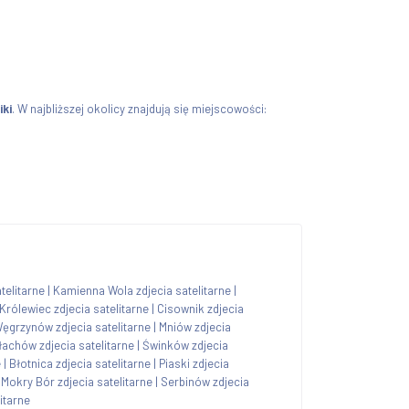
iki
. W najbliższej okolicy znajdują się miejscowości:
telitarne
|
Kamienna Wola zdjecia satelitarne
|
Królewiec zdjecia satelitarne
|
Cisownik zdjecia
ęgrzynów zdjecia satelitarne
|
Mniów zdjecia
achów zdjecia satelitarne
|
Świnków zdjecia
e
|
Błotnica zdjecia satelitarne
|
Piaski zdjecia
|
Mokry Bór zdjecia satelitarne
|
Serbinów zdjecia
itarne