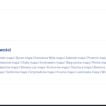
owości
elaki mapa
|
Baran mapa
|
Kamienna Wola mapa
|
Adamek mapa
|
Przełom map
Adamów mapa
|
Chyby mapa
|
Kontrewers mapa
|
Węgrzynów mapa
|
Mniów ma
atyniów mapa
|
Gliniany Las mapa
|
Komorów mapa
|
Stachura mapa
|
Błotnica
apa
|
Serbinów mapa
|
Grzymałków mapa
|
Krasna mapa
|
Leśniówka mapa
|
Wó