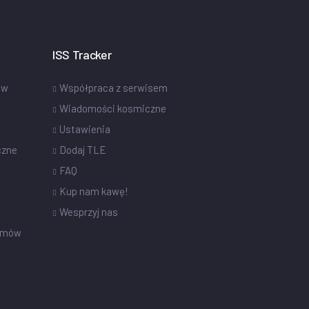
ISS Tracker
ów
Współpraca z serwisem
Wiadomości kosmiczne
Ustawienia
czne
Dodaj TLE
FAQ
Kup nam kawę!
Wesprzyj nas
omów