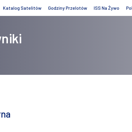
Katalog Satelitów
Godziny Przelotów
ISS Na Żywo
Po
niki
rna