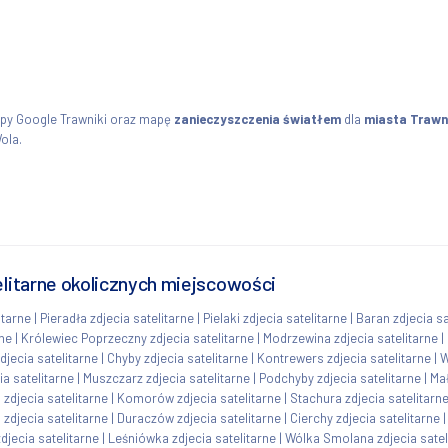
apy Google Trawniki oraz mapę
zanieczyszczenia światłem
dla
miasta Trawn
ola.
elitarne okolicznych miejscowości
itarne
|
Pieradła zdjecia satelitarne
|
Pielaki zdjecia satelitarne
|
Baran zdjecia sa
rne
|
Królewiec Poprzeczny zdjecia satelitarne
|
Modrzewina zdjecia satelitarne
|
jecia satelitarne
|
Chyby zdjecia satelitarne
|
Kontrewers zdjecia satelitarne
|
W
ia satelitarne
|
Muszczarz zdjecia satelitarne
|
Podchyby zdjecia satelitarne
|
Mał
 zdjecia satelitarne
|
Komorów zdjecia satelitarne
|
Stachura zdjecia satelitarn
zdjecia satelitarne
|
Duraczów zdjecia satelitarne
|
Cierchy zdjecia satelitarne
djecia satelitarne
|
Leśniówka zdjecia satelitarne
|
Wólka Smolana zdjecia satel