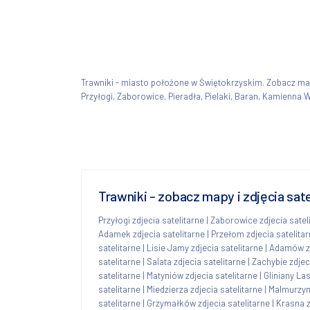
Trawniki - miasto położone w Świętokrzyskim. Zobacz m
Przyłogi, Zaborowice, Pieradła, Pielaki, Baran, Kamienna W
Trawniki - zobacz mapy i zdjęcia sat
Przyłogi zdjecia satelitarne
|
Zaborowice zdjecia satel
Adamek zdjecia satelitarne
|
Przełom zdjecia satelita
satelitarne
|
Lisie Jamy zdjecia satelitarne
|
Adamów zd
satelitarne
|
Salata zdjecia satelitarne
|
Zachybie zdjec
satelitarne
|
Matyniów zdjecia satelitarne
|
Gliniany Las
satelitarne
|
Miedzierza zdjecia satelitarne
|
Malmurzyn 
satelitarne
|
Grzymałków zdjecia satelitarne
|
Krasna z