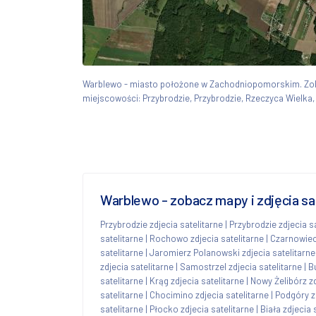
Warblewo - miasto położone w Zachodniopomorskim. Z
miejscowości: Przybrodzie, Przybrodzie, Rzeczyca Wielka,
Warblewo - zobacz mapy i zdjęcia sa
Przybrodzie zdjecia satelitarne
|
Przybrodzie zdjecia s
satelitarne
|
Rochowo zdjecia satelitarne
|
Czarnowiec 
satelitarne
|
Jaromierz Polanowski zdjecia satelitarne
zdjecia satelitarne
|
Samostrzel zdjecia satelitarne
|
B
satelitarne
|
Krąg zdjecia satelitarne
|
Nowy Żelibórz zd
satelitarne
|
Chocimino zdjecia satelitarne
|
Podgóry zd
satelitarne
|
Płocko zdjecia satelitarne
|
Biała zdjecia 