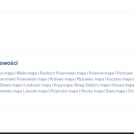
cowości
lka mapa
|
Wielin mapa
|
Racibórz Polanowski mapa
|
Polanów mapa
|
Rochowo
Jaromierz Polanowski mapa
|
Mzdowo mapa
|
Mzdowiec mapa
|
Kaczyno mapa
Gilewo mapa
|
Liszkowo mapa
|
Krąg mapa
|
Nowy Żelibórz mapa
|
Głusza map
ustowo mapa
|
Jacinki mapa
|
Przytocko mapa
|
Płocko mapa
|
Biała mapa
|
Ch