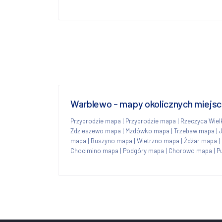
Warblewo - mapy okolicznych miejs
Przybrodzie mapa
|
Przybrodzie mapa
|
Rzeczyca Wie
Zdzieszewo mapa
|
Mzdówko mapa
|
Trzebaw mapa
|
mapa
|
Buszyno mapa
|
Wietrzno mapa
|
Żdżar mapa
|
Chocimino mapa
|
Podgóry mapa
|
Chorowo mapa
|
P