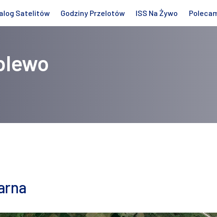
alog Satelitów
Godziny Przelotów
ISS Na Żywo
Poleca
blewo
arna