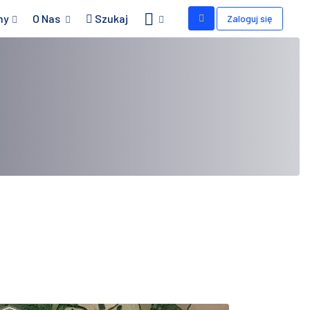
my
O Nas
Szukaj
Zaloguj się