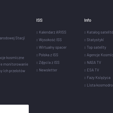
ISS
Info
Kalendarz ARISS
Katalog satelit
narodowej Stacji
Wysokość ISS
Statystyki
Wirtualny spacer
Top satelity
Polska z ISS
Agencje Kosmi
ncje kosmiczne
Zdjęcia z ISS
NASA TV
ie monitorowanie
Newsletter
ESA TV
sy ich przelotów
Fazy Księżyca
Lista kosmodr