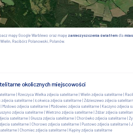
obacz mapy Google Warblewo oraz mapę
zanieczyszczenia światłem
dla
mias
 Wielin, Racibórz Polanowski, Polanów.
telitarne okolicznych miejscowości
atelitarne
|
Rzeczyca Wielka zdjecia satelitarne
|
Wielin zdjecia satelitarne
|
Raci
zdjecia satelitarne
|
Łokwica zdjecia satelitarne
|
Zdzieszewo zdjecia satelitar
|
Mzdowo zdjecia satelitarne
|
Mzdowiec zdjecia satelitarne
|
Kaczyno zdjecia sa
uszyno zdjecia satelitarne
|
Wietrzno zdjecia satelitarne
|
Żdżar zdjecia satelita
jecia satelitarne
|
Głusza zdjecia satelitarne
|
Chorówko zdjecia satelitarne
|
Ży
jecia satelitarne
|
Chorowo zdjecia satelitarne
|
Pustowo zdjecia satelitarne
|
J
satelitarne
|
Chomiec zdjecia satelitarne
|
Kępiny zdjecia satelitarne