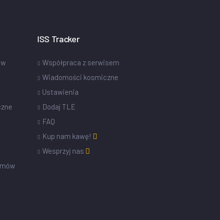
ISS Tracker
ów
Współpraca z serwisem
Wiadomości kosmiczne
Ustawienia
czne
Dodaj TLE
FAQ
Kup nam kawę!
Wesprzyj nas
omów