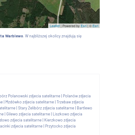
Leaflet
| Powered by
Esri
|
©
Esri
ta Warblewo
. W najbliższej okolicy znajdują się
bórz Polanowski zdjecia satelitarne
|
Polanów zdjecia
ne
|
Mzdówko zdjecia satelitarne
|
Trzebaw zdjecia
telitarne
|
Stary Żelibórz zdjecia satelitarne
|
Bartlewo
rne
|
Gilewo zdjecia satelitarne
|
Liszkowo zdjecia
dowo zdjecia satelitarne
|
Kierzkowo zdjecia
acinki zdjecia satelitarne
|
Przytocko zdjecia