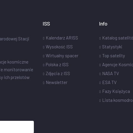
ISS
Info
Kalendarz ARISS
Katalog satelit
narodowej Stacji
Wysokość ISS
Statystyki
Wirtualny spacer
Top satelity
ncje kosmiczne
Polska z ISS
Agencje Kosmi
ie monitorowanie
Zdjęcia z ISS
NASA TV
sy ich przelotów
Newsletter
ESA TV
Fazy Księżyca
Lista kosmodr