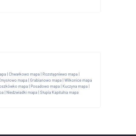
apa
|
Chwałkowo mapa
|
Rozstępniewo mapa
|
Zmysłowo mapa
|
Grabianowo mapa
|
Wilkonice mapa
oszkówko mapa
|
Posadowo mapa
|
Kuczyna mapa
|
pa
|
Niedźwiadki mapa
|
Słupia Kapitulna mapa