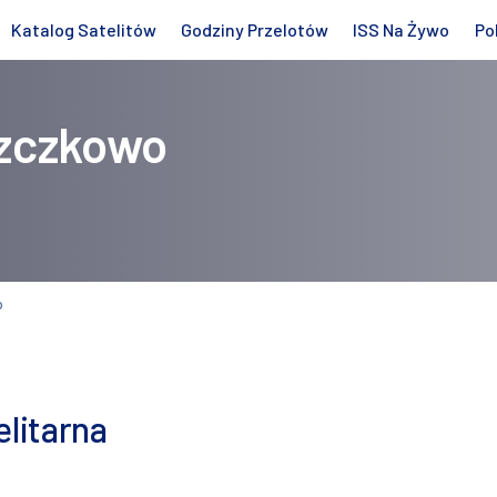
Katalog Satelitów
Godziny Przelotów
ISS Na Żywo
Po
zczkowo
o
litarna