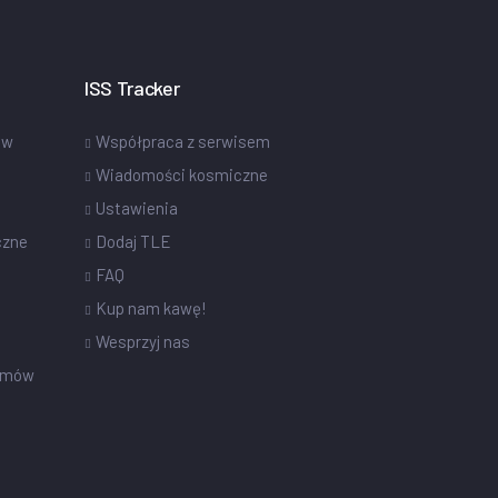
ISS Tracker
ów
Współpraca z serwisem
Wiadomości kosmiczne
Ustawienia
czne
Dodaj TLE
FAQ
Kup nam kawę!
Wesprzyj nas
omów