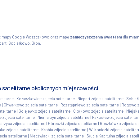
cz mapy Google Woszczkowo oraz mapę
zanieczyszczenia światłem
dla
mias
art, Sobiałkowo, Dłoń.
 satelitarne okolicznych miejscowości
elitarne
|
Kołaczkowice zdjecia satelitarne
|
Niepart zdjecia satelitarne
|
Sobiał
e
|
Chwałkowo zdjecia satelitarne
|
Rozstępniewo zdjecia satelitarne
|
Rogowo zd
telitarne
|
Golejewko zdjecia satelitarne
|
Ciołkowo zdjecia satelitarne
|
Miejska
 zdjecia satelitarne
|
Niemarzyn zdjecia satelitarne
|
Pakosław zdjecia satelita
arzyca zdjecia satelitarne
|
Góreczki zdjecia satelitarne
|
Roszkówko zdjecia sa
ka zdjecia satelitarne
|
Krobia zdjecia satelitarne
|
Wilkoniczki zdjecia satelitar
ecia satelitarne
|
Niedźwiadki zdjecia satelitarne
|
Słupia Kapitulna zdjecia satel