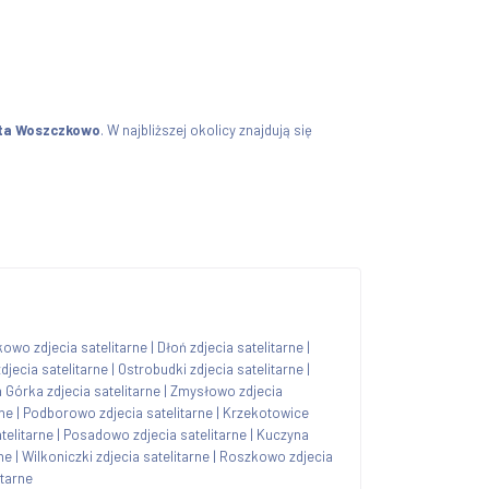
ta Woszczkowo
. W najbliższej okolicy znajdują się
kowo zdjecia satelitarne
|
Dłoń zdjecia satelitarne
|
jecia satelitarne
|
Ostrobudki zdjecia satelitarne
|
 Górka zdjecia satelitarne
|
Zmysłowo zdjecia
rne
|
Podborowo zdjecia satelitarne
|
Krzekotowice
telitarne
|
Posadowo zdjecia satelitarne
|
Kuczyna
ne
|
Wilkoniczki zdjecia satelitarne
|
Roszkowo zdjecia
itarne