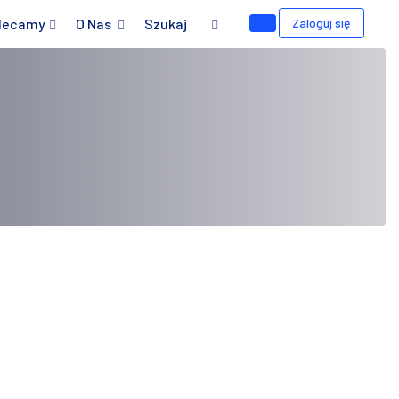
lecamy
O Nas
Szukaj
Zaloguj się