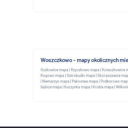
Woszczkowo - mapy okolicznych mi
Oczkowice mapa
|
Rzyczkowo mapa
|
Kołaczkowice 
Rogowo mapa
|
Ostrobudki mapa
|
Skoraszewice ma
|
Niemarzyn mapa
|
Pakosław mapa
|
Podborowo map
Gębice mapa
|
Kuczynka mapa
|
Krobia mapa
|
Wilkon