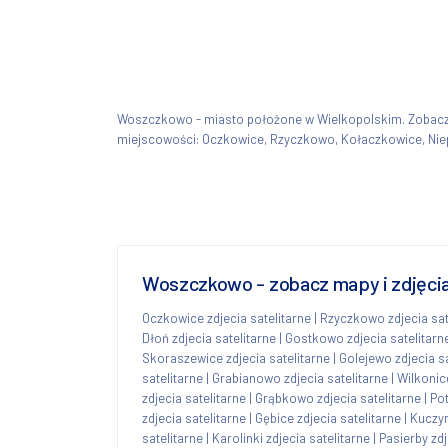
Woszczkowo - miasto położone w Wielkopolskim. Zoba
miejscowości: Oczkowice, Rzyczkowo, Kołaczkowice, Niep
Woszczkowo - zobacz mapy i zdjęcia
Oczkowice zdjecia satelitarne
|
Rzyczkowo zdjecia sat
Dłoń zdjecia satelitarne
|
Gostkowo zdjecia satelitarn
Skoraszewice zdjecia satelitarne
|
Golejewo zdjecia sa
satelitarne
|
Grabianowo zdjecia satelitarne
|
Wilkonice
zdjecia satelitarne
|
Grąbkowo zdjecia satelitarne
|
Pot
zdjecia satelitarne
|
Gębice zdjecia satelitarne
|
Kuczyn
satelitarne
|
Karolinki zdjecia satelitarne
|
Pasierby zdj