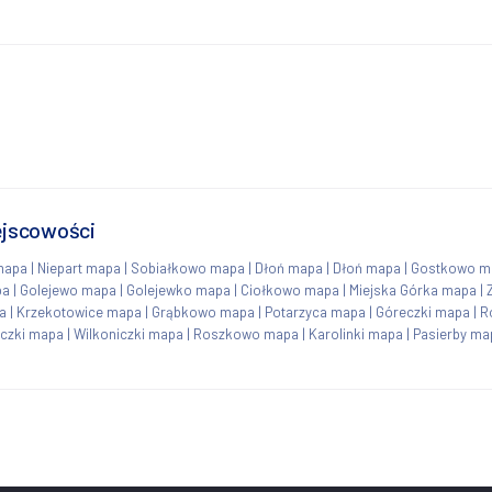
ejscowości
mapa
|
Niepart mapa
|
Sobiałkowo mapa
|
Dłoń mapa
|
Dłoń mapa
|
Gostkowo m
pa
|
Golejewo mapa
|
Golejewko mapa
|
Ciołkowo mapa
|
Miejska Górka mapa
|
a
|
Krzekotowice mapa
|
Grąbkowo mapa
|
Potarzyca mapa
|
Góreczki mapa
|
R
iczki mapa
|
Wilkoniczki mapa
|
Roszkowo mapa
|
Karolinki mapa
|
Pasierby ma