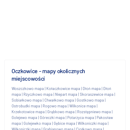
Oczkowice - mapy okolicznych
miejscowości
Woszczkowo mapa
|
Kołaczkowice mapa
|
Dłoń mapa
|
Dłoń
mapa
|
Rzyczkowo mapa
|
Niepart mapa
|
Skoraszewice mapa
|
Sobiałkowo mapa
|
Chwałkowo mapa
|
Gostkowo mapa
|
Ostrobudki mapa
|
Rogowo mapa
|
Wilkonice mapa
|
Krzekotowice mapa
|
Grąbkowo mapa
|
Rozstępniewo mapa
|
Golejewo mapa
|
Góreczki mapa
|
Potarzyca mapa
|
Pakosław
mapa
|
Golejewko mapa
|
Gębice mapa
|
Wilkoniczki mapa
|
Wilkoniczki mapa
|
Grabianowo mapa
|
Ciołkowo mapa
|