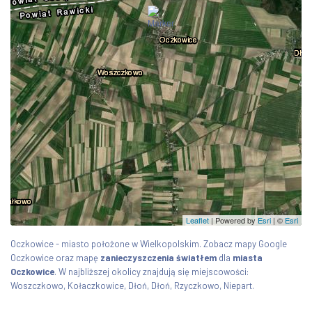
Leaflet
| Powered by
Esri
|
©
Esri
Oczkowice - miasto położone w Wielkopolskim. Zobacz mapy Google
Oczkowice oraz mapę
zanieczyszczenia światłem
dla
miasta
Oczkowice
. W najbliższej okolicy znajdują się miejscowości:
Woszczkowo, Kołaczkowice, Dłoń, Dłoń, Rzyczkowo, Niepart.