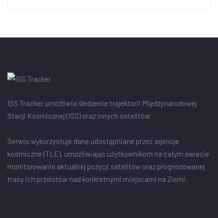
ISS Tracker umożliwia śledzenie trajektorii Międzynarodowej
Stacji Kosmicznej (ISS) oraz innych satelitów.
Serwis wykorzystuje dane udostępniane przez agencje
kosmiczne (TLE), umożliwiając użytkownikom na całym świecie
monitorowanie aktualnej pozycji satelitów oraz prognozowanej
trasy ich przelotów nad konkretnymi miejscami na Ziemi.