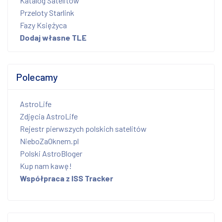
Katalog Satelitów
Przeloty Starlink
Fazy Księżyca
Dodaj własne TLE
Polecamy
AstroLife
Zdjęcia AstroLife
Rejestr pierwszych polskich satelitów
NieboZaOknem.pl
Polski AstroBloger
Kup nam kawę!
Współpraca z ISS Tracker