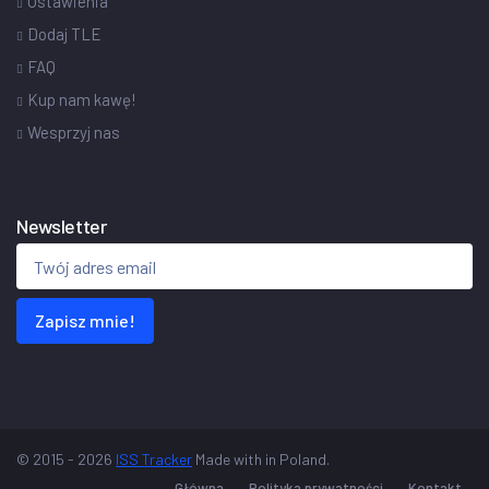
Ustawienia
Dodaj TLE
FAQ
Kup nam kawę!
Wesprzyj nas
Newsletter
Zapisz mnie!
© 2015 - 2026
ISS Tracker
Made with
in Poland.
Główna
Polityka prywatności
Kontakt