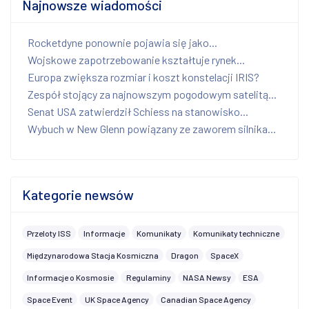
Najnowsze wiadomości
Rocketdyne ponownie pojawia się jako...
Wojskowe zapotrzebowanie kształtuje rynek...
Europa zwiększa rozmiar i koszt konstelacji IRIS?
Zespół stojący za najnowszym pogodowym satelitą...
Senat USA zatwierdził Schiess na stanowisko...
Wybuch w New Glenn powiązany ze zaworem silnika...
Kategorie newsów
Przeloty ISS
Informacje
Komunikaty
Komunikaty techniczne
Międzynarodowa Stacja Kosmiczna
Dragon
SpaceX
Informacje o Kosmosie
Regulaminy
NASA Newsy
ESA
Space Event
UK Space Agency
Canadian Space Agency