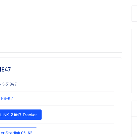
1947
NK-31947
k G6-62
LINK-31947 Tracker
er Starlink G6-62