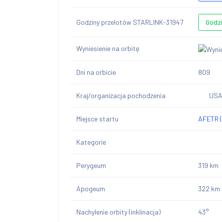
Godziny przelotów STARLINK-31947
Godz
Wyniesienie na orbitę
Dni na orbicie
809
Kraj/organizacja pochodzenia
US
Miejsce startu
AFETR (
Kategorie
Perygeum
319 km
Apogeum
322 km
Nachylenie orbity (inklinacja)
43°