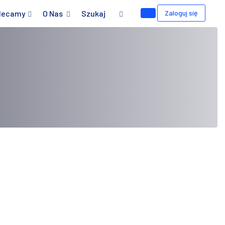
lecamy
O Nas
Szukaj
Zaloguj się