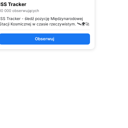
ISS Tracker
10 000 obserwujących
ISS Tracker - śledź pozycję Międzynarodowej
Stacji Kosmicznej w czasie rzeczywistym. 🛰️🌍🚀
Obserwuj