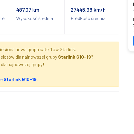
487.07 km
27446.98 km/h
itę
Wysokość średnia
Prędkość średnia
esiona nowa grupa satelitów Starlink.
zelotów dla najnowszej grupy
Starlink G10-19
?
 dla najnowszej grupy!
ze
Starlink G10-19
.