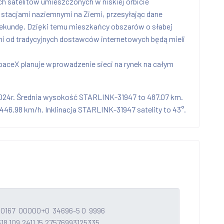
ych satelitów umieszczonych w niskiej orbicie
e stacjami naziemnymi na Ziemi, przesyłając dane
 sekundę. Dzięki temu mieszkańcy obszarów o słabej
eni od tradycyjnych dostawców internetowych będą mieli
 SpaceX planuje wprowadzenie sieci na rynek na całym
024r. Średnia wysokość STARLINK-31947 to 487.07 km.
6.98 km/h. Inklinacja STARLINK-31947 satelity to 43°.