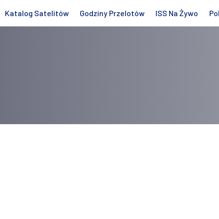
Katalog Satelitów
Godziny Przelotów
ISS Na Żywo
Po