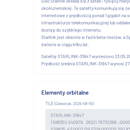
Sieć Starlink składa się z setek i tysięcy mał
okołoziemskiej. Te satelity komunikują się z
internetowe z prędkością ponad 1 gigabit na
infrastrukturze telekomunikacyjnej lub oddal
dostęp do szybkiego internetu.
Starlink jest obecnie w fazie beta-testów, a
świecie w ciągu kilku lat.
Satelitę STARLINK-31947 wyniesiono 23.05.2
Prędkość średnia STARLINK-31947 wynosi 2744
Elementy orbitalne
TLE
:
(Celestrak, 2026-08-10)