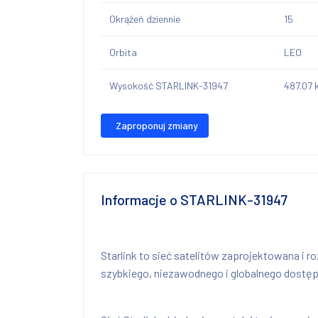
Okrążeń dziennie
15
Orbita
LEO
Wysokość STARLINK-31947
487.07 
Zaproponuj zmiany
Informacje o STARLINK-31947
Starlink to sieć satelitów zaprojektowana i r
szybkiego, niezawodnego i globalnego dostępu