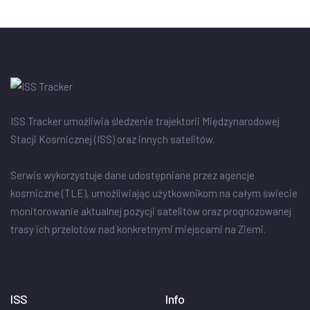
ISS Tracker umożliwia śledzenie trajektorii Międzynarodowej
Stacji Kosmicznej (ISS) oraz innych satelitów.
Serwis wykorzystuje dane udostępniane przez agencje
kosmiczne (TLE), umożliwiając użytkownikom na całym świecie
monitorowanie aktualnej pozycji satelitów oraz prognozowanej
trasy ich przelotów nad konkretnymi miejscami na Ziemi.
ISS
Info