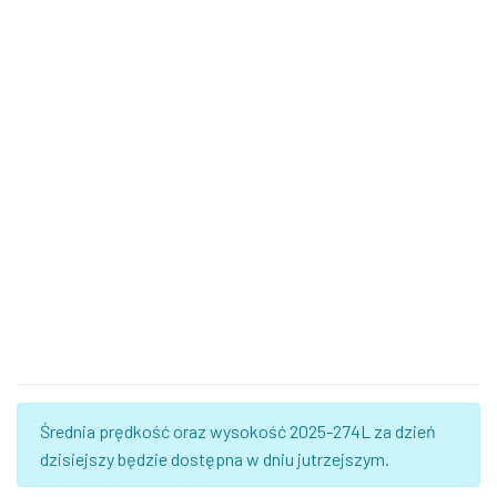
Średnia prędkość oraz wysokość 2025-274L za dzień
dzisiejszy będzie dostępna w dniu jutrzejszym.