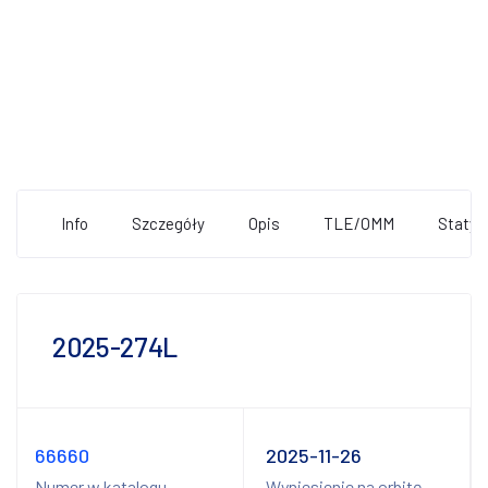
Info
Szczegóły
Opis
TLE/OMM
Statys
2025-274L
66660
2025-11-26
Numer w katalogu
Wyniesienie na orbitę